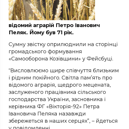
відомий аграрій Петро Іванович
Пеляк. Йому був 71 рік.
Сумну звістку оприлюднили на сторінці
громадського формування
«Самооборона Козівщини» у Фейсбуці.
“Висловлюємо щире співчуття близьким
і рідним покійного. Світла пам’ять про
відомого аграрія, щедрого мецената,
заслуженого працівника сільського
господарства України, засновника і
керівника ФГ «Вікторія-92» Петра
Івановича Пеляка назавжди
збережеться в наших серцях”, – йдеться
у повідомленні.