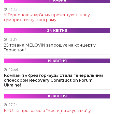
1 ТРАВНЯ
13:32
У Тернополі «вар’яти» презентують нову
гумористичну програму
24 КВІТНЯ
13:37
25 травня MÉLOVIN запрошує на концерт у
Тернополі!
19 КВІТНЯ
12:49
Компанія «Креатор-Буд» стала генеральним
спонсором Recovery Construction Forum
Ukraine!
18 КВІТНЯ
17:24
KRUТ із програмою “Весняна акустика” у