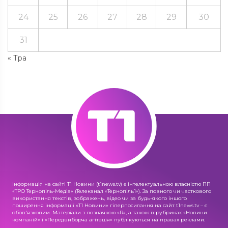
24
25
26
27
28
29
30
31
« Тра
Інформація на сайті Т1 Новини (t1news.tv) є інтелектуальною власністю ПП
«ТРО Тернопіль-Медіа» (Телеканал «Тернопіль1»). За повного чи часткового
використання текстів, зображень, відео чи за будь-якого іншого
поширення інформації «Т1 Новини» гіперпосилання на сайт t1news.tv – є
обов'язковим. Матеріали з позначкою «R», а також в рубриках «Новини
компаній» і «Передвиборча агітація» публікуються на правах реклами.