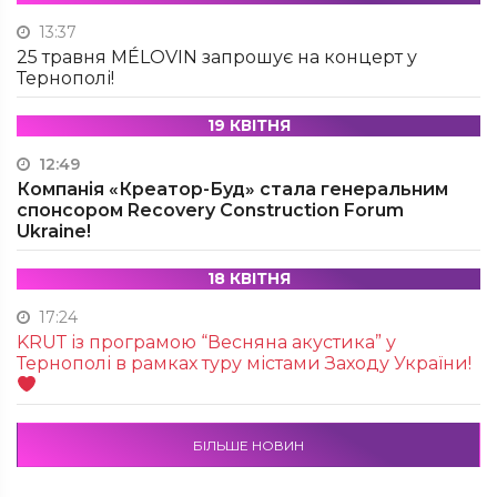
13:37
25 травня MÉLOVIN запрошує на концерт у
Тернополі!
19 КВІТНЯ
12:49
Компанія «Креатор-Буд» стала генеральним
спонсором Recovery Construction Forum
Ukraine!
18 КВІТНЯ
17:24
KRUТ із програмою “Весняна акустика” у
Тернополі в рамках туру містами Заходу України!
БІЛЬШЕ НОВИН