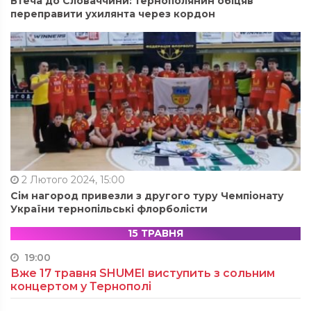
Втеча до Словаччини: тернополянин обіцяв
переправити ухилянта через кордон
2 Лютого 2024, 15:00
Сім нагород привезли з другого туру Чемпіонату
України тернопільські флорболісти
15 ТРАВНЯ
19:00
Вже 17 травня SHUMEI виступить з сольним
концертом у Тернополі