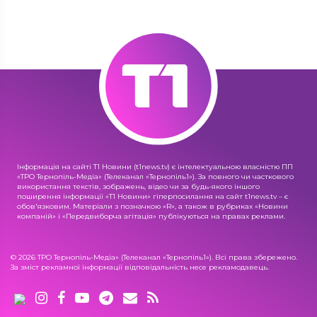
Інформація на сайті Т1 Новини (t1news.tv) є інтелектуальною власністю ПП
«ТРО Тернопіль-Медіа» (Телеканал «Тернопіль1»). За повного чи часткового
використання текстів, зображень, відео чи за будь-якого іншого
поширення інформації «Т1 Новини» гіперпосилання на сайт t1news.tv – є
обов'язковим. Матеріали з позначкою «R», а також в рубриках «Новини
компаній» і «Передвиборча агітація» публікуються на правах реклами.
© 2026 ТРО Тернопіль-Медіа» (Телеканал «Тернопіль1»). Всі права збережено.
За зміст рекламної інформації відповідальність несе рекламодавець.