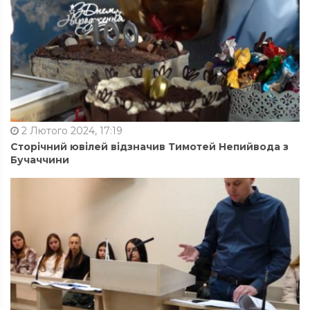
2 Лютого 2024, 17:19
Сторічний ювілей відзначив Тимотей Непийвода з
Бучаччини