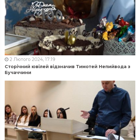
2 Лютого 2024, 17:19
Сторічний ювілей відзначив Тимотей Непийвода з
Бучаччини