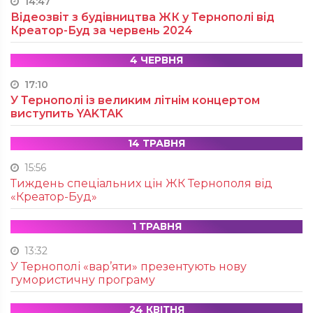
14:47
Відеозвіт з будівництва ЖК у Тернополі від
Креатор-Буд за червень 2024
4 ЧЕРВНЯ
17:10
У Тернополі із великим літнім концертом
виступить YAKTAK
14 ТРАВНЯ
15:56
Тиждень спеціальних цін ЖК Тернополя від
«Креатор-Буд»
1 ТРАВНЯ
13:32
У Тернополі «вар’яти» презентують нову
гумористичну програму
24 КВІТНЯ