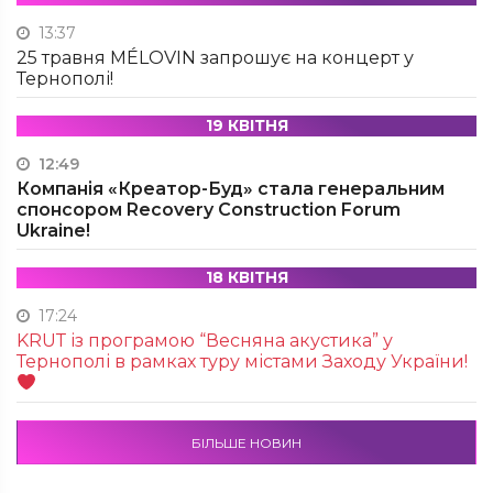
13:37
25 травня MÉLOVIN запрошує на концерт у
Тернополі!
19 КВІТНЯ
12:49
Компанія «Креатор-Буд» стала генеральним
спонсором Recovery Construction Forum
Ukraine!
18 КВІТНЯ
17:24
KRUТ із програмою “Весняна акустика” у
Тернополі в рамках туру містами Заходу України!
БІЛЬШЕ НОВИН