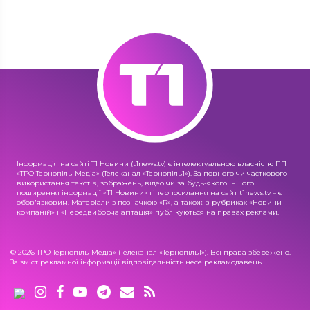
Інформація на сайті Т1 Новини (t1news.tv) є інтелектуальною власністю ПП
«ТРО Тернопіль-Медіа» (Телеканал «Тернопіль1»). За повного чи часткового
використання текстів, зображень, відео чи за будь-якого іншого
поширення інформації «Т1 Новини» гіперпосилання на сайт t1news.tv – є
обов'язковим. Матеріали з позначкою «R», а також в рубриках «Новини
компаній» і «Передвиборча агітація» публікуються на правах реклами.
© 2026 ТРО Тернопіль-Медіа» (Телеканал «Тернопіль1»). Всі права збережено.
За зміст рекламної інформації відповідальність несе рекламодавець.