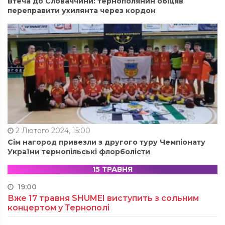
Втеча до Словаччини: тернополянин обіцяв
переправити ухилянта через кордон
2 Лютого 2024, 15:00
Сім нагород привезли з другого туру Чемпіонату
України тернопільські флорболісти
15 ТРАВНЯ
19:00
Вже 17 травня SHUMEI виступить з сольним
концертом у Тернополі