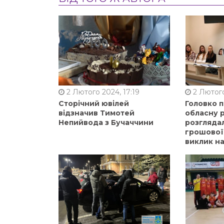
2 Лютого 2024, 17:19
2 Лютого
Сторічний ювілей
Головко 
відзначив Тимотей
обласну р
Непийвода з Бучаччини
розгляда
грошової
виклик на