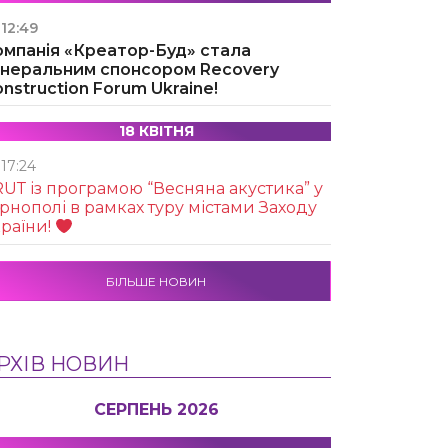
12:49
омпанія «Креатор-Буд» стала
енеральним спонсором Recovery
nstruction Forum Ukraine!
18 КВІТНЯ
17:24
UТ із програмою “Весняна акустика” у
рнополі в рамках туру містами Заходу
раїни!
БІЛЬШЕ НОВИН
РХІВ НОВИН
СЕРПЕНЬ 2026