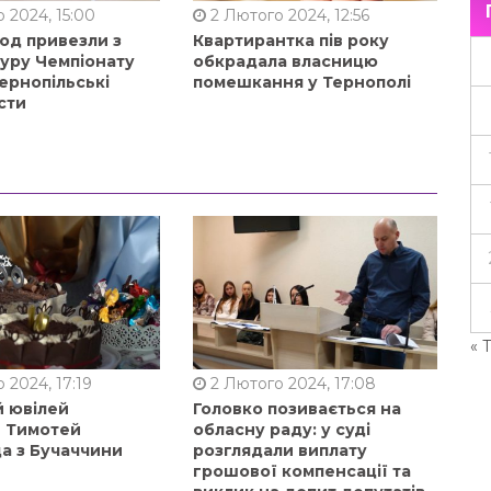
 2024, 15:00
2 Лютого 2024, 12:56
од привезли з
Квартирантка пів року
туру Чемпіонату
обкрадала власницю
ернопільські
помешкання у Тернополі
сти
« 
 2024, 17:19
2 Лютого 2024, 17:08
й ювілей
Головко позивається на
в Тимотей
обласну раду: у суді
а з Бучаччини
розглядали виплату
грошової компенсації та