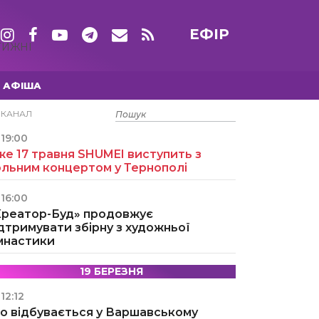
ЕФІР
ТИЖНІ
АФІША
15 ТРАВНЯ
ЕКАНАЛ
19:00
е 17 травня SHUMEI виступить з
ольним концертом у Тернополі
16:00
Креатор-Буд» продовжує
дтримувати збірну з художньої
імнастики
19 БЕРЕЗНЯ
12:12
о відбувається у Варшавському