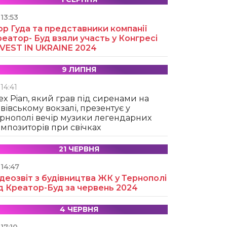
13:53
ор Гуда та представники компанії
еатор- Буд взяли участь у Конгресі
NVEST IN UKRAINE 2024
9 ЛИПНЯ
14:41
ex Pian, який грав під сиренами на
вівському вокзалі, презентує у
рнополі вечір музики легендарних
мпозиторів при свічках
21 ЧЕРВНЯ
14:47
деозвіт з будівництва ЖК у Тернополі
д Креатор-Буд за червень 2024
4 ЧЕРВНЯ