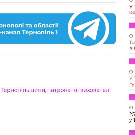
У 
к
Т
ві
У 
г
 Тернопільщини
патронатні вихователі
,
25
у 