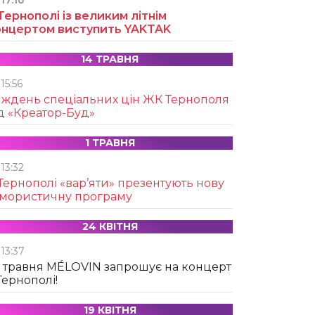
17:10
Тернополі із великим літнім
онцертом виступить YAKTAK
14 ТРАВНЯ
15:56
иждень спеціальних цін ЖК Тернополя
д «Креатор-Буд»
1 ТРАВНЯ
13:32
Тернополі «вар’яти» презентують нову
умористичну програму
24 КВІТНЯ
13:37
 травня MÉLOVIN запрошує на концерт
Тернополі!
19 КВІТНЯ