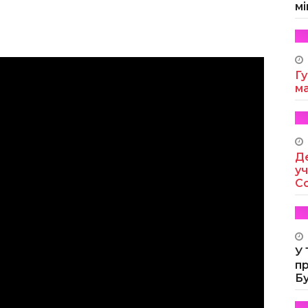
мі
Гу
м
Де
уч
Co
У
п
Б