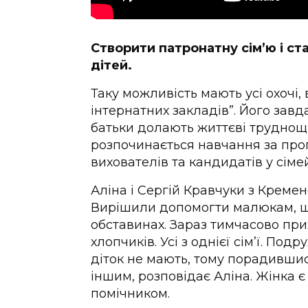
Створити патронатну сім’ю і с
дітей.
Таку можливість мають усі охочі
інтернатних закладів”. Його завд
батьки долають життєві труднощі.
розпочинається навчання за про
вихователів та кандидатів у сім
Аліна і Сергій Кравчуки з Креме
Вирішили допомогти малюкам, щ
обставинах. Зараз тимчасово при
хлопчиків. Усі з однієї сім’ї. По
діток не мають, тому порадившис
іншим, розповідає Аліна. Жінка є
помічником.