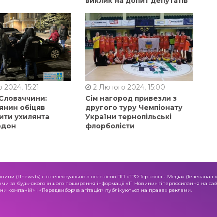
виклик на допит депутатів
 2024, 15:21
2 Лютого 2024, 15:00
 Словаччини:
Сім нагород привезли з
янин обіцяв
другого туру Чемпіонату
ити ухилянта
України тернопільські
рдон
флорболісти
овини (t1news.tv) є інтелектуальною власністю ПП «ТРО Тернопіль-Медіа» (Телеканал 
о чи за будь-якого іншого поширення інформації «Т1 Новини» гіперпосилання на сайт
и компаній» і «Передвиборча агітація» публікуються на правах реклами.