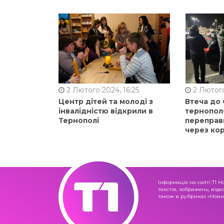
2 Лютого 2024, 16:25
2 Лютого
Центр дітей та молоді з
Втеча до
інвалідністю відкрили в
тернопол
Тернополі
переправ
через ко
Інформація на сайті Т1 Н
текстів, зображень, віде
також в рубриках «Новин