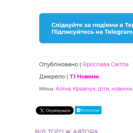
Опубліковано |
Ярослава Світла
Джерело |
Т1 Новини
Аліна Кравчук
діти
новини
Мітки:
,
,
Телеграм
ВІД ТОГО Ж АВТОРА