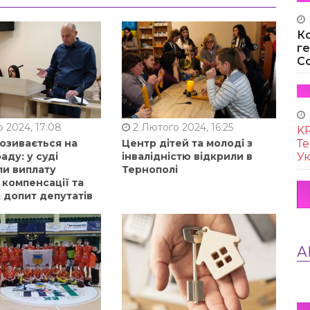
К
г
Co
 2024, 17:08
2 Лютого 2024, 16:25
KR
Те
позивається на
Центр дітей та молоді з
Ук
аду: у суді
інвалідністю відкрили в
ли виплату
Тернополі
 компенсації та
 допит депутатів
А