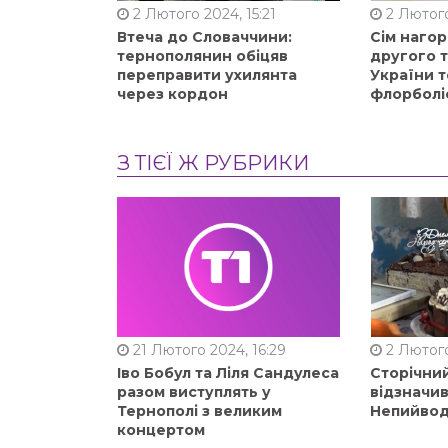
2 Лютого 2024, 15:21
2 Лютого
Втеча до Словаччини:
Сім нагор
тернополянин обіцяв
другого 
переправити ухилянта
України т
через кордон
флорболі
З ТІЄЇ Ж РУБРИКИ
21 Лютого 2024, 16:29
2 Лютого
Іво Бобул та Ліля Сандулеса
Сторічни
разом виступлять у
відзначи
Тернополі з великим
Непийвод
концертом