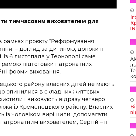
Іг
тати тимчасовим вихователем для
Кр
I
, в рамках проєкту “Реформування
ання – догляд за дитиною, допоки її
 Із 6 листопада у Тернополі саме
Al
грамою підготовки патронатних
ль
Те
ейні форми виховання.
ко
нецького району власних дітей не мають.
о опинилися в складних життєвих
хистили і виховують відразу четверо
дружжя із Кременецького району. Власних
Ві
ві
ь із чоловіком вирішили, допомагати
 патронатним вихователем, Сергій – її