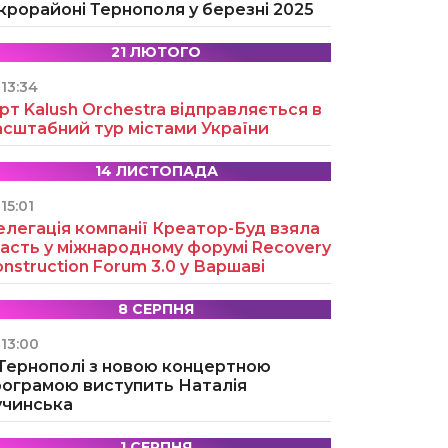
крорайоні Тернополя у березні 2025
21 ЛЮТОГО
13:34
рт Kalush Orchestra відправляється в
асштабний тур містами України
14 ЛИСТОПАДА
15:01
легація компанії Креатор-Буд взяла
асть у міжнародному форумі Recovery
nstruction Forum 3.0 у Варшаві
8 СЕРПНЯ
13:00
 Тернополі з новою концертною
рограмою виступить Наталія
учинська
1 СЕРПНЯ