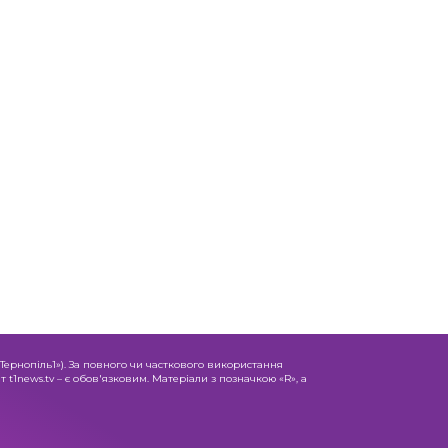
«Тернопіль1»). За повного чи часткового використання
 t1news.tv – є обов'язковим. Матеріали з позначкою «R», а