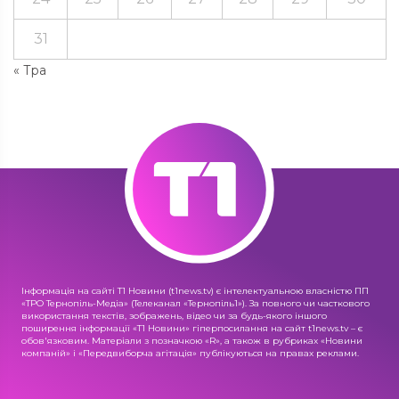
31
« Тра
Інформація на сайті Т1 Новини (t1news.tv) є інтелектуальною власністю ПП
«ТРО Тернопіль-Медіа» (Телеканал «Тернопіль1»). За повного чи часткового
використання текстів, зображень, відео чи за будь-якого іншого
поширення інформації «Т1 Новини» гіперпосилання на сайт t1news.tv – є
обов'язковим. Матеріали з позначкою «R», а також в рубриках «Новини
компаній» і «Передвиборча агітація» публікуються на правах реклами.