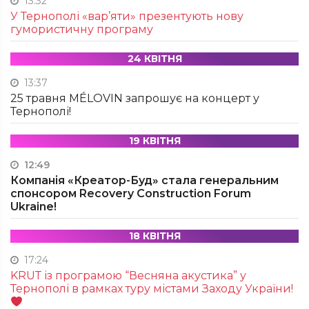
13:32
У Тернополі «вар’яти» презентують нову
гумористичну програму
24 КВІТНЯ
13:37
25 травня MÉLOVIN запрошує на концерт у
Тернополі!
19 КВІТНЯ
12:49
Компанія «Креатор-Буд» стала генеральним
спонсором Recovery Construction Forum
Ukraine!
18 КВІТНЯ
17:24
KRUТ із програмою “Весняна акустика” у
Тернополі в рамках туру містами Заходу України!