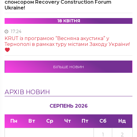
спонсором Recovery Construction Forum
Ukraine!
18 КВІТНЯ
17:24
KRUТ із програмою “Весняна акустика” у
Тернополі в рамках туру містами Заходу України!
БІЛЬШЕ НОВИН
АРХІВ НОВИН
СЕРПЕНЬ 2026
Пн
Вт
Ср
Чт
Пт
Сб
Нд
1
2