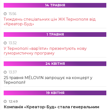
14 ТРАВНЯ
15:56
Тиждень спеціальних цін ЖК Тернополя від
«Креатор-Буд»
1 ТРАВНЯ
13:32
У Тернополі «вар’яти» презентують нову
гумористичну програму
24 КВІТНЯ
13:37
25 травня MÉLOVIN запрошує на концерт у
Тернополі!
19 КВІТНЯ
12:49
Компанія «Креатор-Буд» стала генеральним