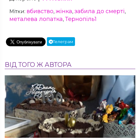
вбивство
жінка
забила до смерті
Мітки:
,
,
,
металева лопатка
Тернопіль1
,
Телеграм
ВІД ТОГО Ж АВТОРА