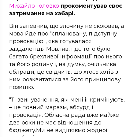
Михайло Головко
прокоментував своє
затримання на хабарі.
Він запевнив, що злочину не скоював, а
мова йде про “сплановану, підступну
провокацію”, яка готувалася
заздалегідь. Мовляв, і до того було
багато брехливої інформації про нього
та його родину і, на думку, очільника
облради, це свідчить, що хтось хотів з
ним розквитатися за його принципову
позицію.
“Ті звинувачення, які мені інкримінують,
– це повний маразм, абсурд і
провокація. Обласна рада вже майже
два роки не має відношення до
бюджету.Ми не виділяємо жодної