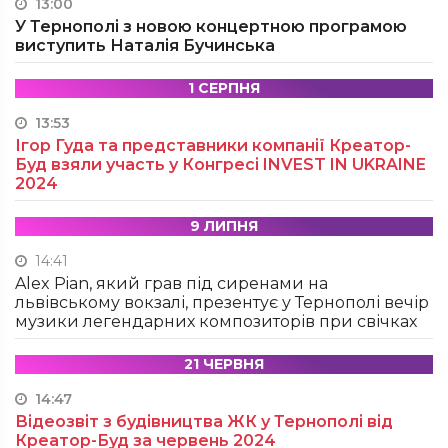
13:00
У Тернополі з новою концертною програмою
виступить Наталія Бучинська
1 СЕРПНЯ
13:53
Ігор Гуда та представники компанії Креатор-
Буд взяли участь у Конгресі INVEST IN UKRAINE
2024
9 ЛИПНЯ
14:41
Alex Pian, який грав під сиренами на
львівському вокзалі, презентує у Тернополі вечір
музики легендарних композиторів при свічках
21 ЧЕРВНЯ
14:47
Відеозвіт з будівництва ЖК у Тернополі від
Креатор-Буд за червень 2024