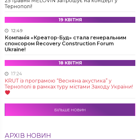
25 травня MÉLOVIN запрошує на концерт у
Тернополі!
19 КВІТНЯ
12:49
Компанія «Креатор-Буд» стала генеральним
спонсором Recovery Construction Forum
Ukraine!
18 КВІТНЯ
17:24
KRUТ із програмою “Весняна акустика” у
Тернополі в рамках туру містами Заходу України!
БІЛЬШЕ НОВИН
АРХІВ НОВИН