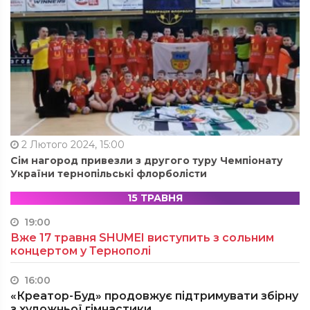
2 Лютого 2024, 15:00
Сім нагород привезли з другого туру Чемпіонату
України тернопільські флорболісти
15 ТРАВНЯ
19:00
Вже 17 травня SHUMEI виступить з сольним
концертом у Тернополі
16:00
«Креатор-Буд» продовжує підтримувати збірну
з художньої гімнастики