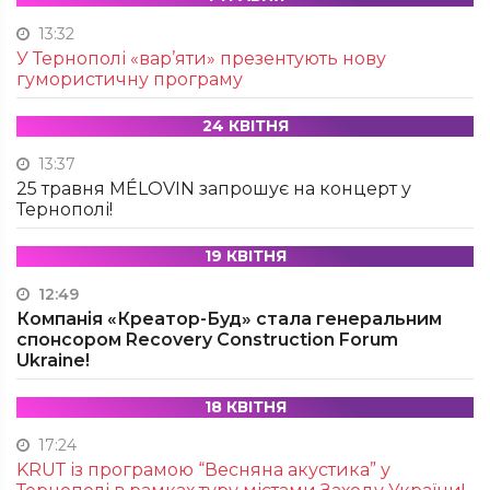
13:32
У Тернополі «вар’яти» презентують нову
гумористичну програму
24 КВІТНЯ
13:37
25 травня MÉLOVIN запрошує на концерт у
Тернополі!
19 КВІТНЯ
12:49
Компанія «Креатор-Буд» стала генеральним
спонсором Recovery Construction Forum
Ukraine!
18 КВІТНЯ
17:24
KRUТ із програмою “Весняна акустика” у