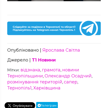
Опубліковано |
Ярослава Світла
Джерело |
Т1 Новини
відзнака
грамота
новини
Мітки:
,
,
Тернопільщини
Олександр Осадчий
,
,
розмінування територій
сапер
,
,
Тернопіль1
Харківщина
,
Телеграм