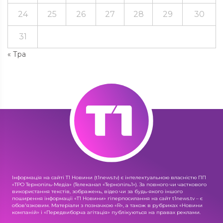
24
25
26
27
28
29
30
31
« Тра
Інформація на сайті Т1 Новини (t1news.tv) є інтелектуальною власністю ПП
«ТРО Тернопіль-Медіа» (Телеканал «Тернопіль1»). За повного чи часткового
використання текстів, зображень, відео чи за будь-якого іншого
поширення інформації «Т1 Новини» гіперпосилання на сайт t1news.tv – є
обов'язковим. Матеріали з позначкою «R», а також в рубриках «Новини
компаній» і «Передвиборча агітація» публікуються на правах реклами.