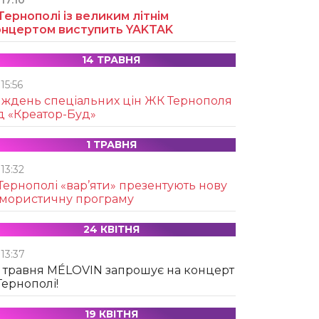
17:10
Тернополі із великим літнім
онцертом виступить YAKTAK
14 ТРАВНЯ
15:56
иждень спеціальних цін ЖК Тернополя
д «Креатор-Буд»
1 ТРАВНЯ
13:32
Тернополі «вар’яти» презентують нову
умористичну програму
24 КВІТНЯ
13:37
 травня MÉLOVIN запрошує на концерт
Тернополі!
19 КВІТНЯ