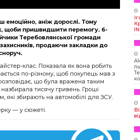
Іг
ш емоційно, аніж дорослі. Тому
Кр
к, щоби пришвидшити перемогу. 6-
I
гайчики Теребовлянської громади
захисників, продаючи закладки до
сноруч.
Al
айстер-клас. Показала як вона робить
ль
Те
рається по-різному, щоб покупець мав з
ко
розповідає, що була вражена таким
 назбирала тисячу гривень. Гроші
, які збирають на автомобілі для ЗСУ.
рку — у сюжеті.
Ві
ві