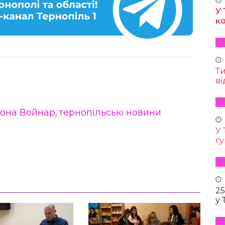
У 
к
Т
ві
лона Войнар
тернопільські новини
,
У 
г
25
у 