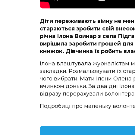
Діти переживають війну не мен
стараються зробити свій внесо
річна Ілона Войнар з села Під
вирішила заробити грошей для 
книжок. Дівчинка їх робить вла
Ілона влаштувала журналістам м
закладки. Розмальовувати їх ста
чого вибрати. Мати Ілони Олена 
вчинком доньки. За два дні Ілона
відразу перерахували волонтерам
Подробиці про маленьку волонте