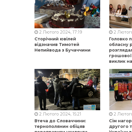
2 Лютого 2024, 17:19
2 Лютого
Сторічний ювілей
Головко 
відзначив Тимотей
обласну р
Непийвода з Бучаччини
розгляда
грошової
виклик на
2 Лютого 2024, 15:21
2 Лютого
Втеча до Словаччини:
Сім нагор
тернополянин обіцяв
другого 