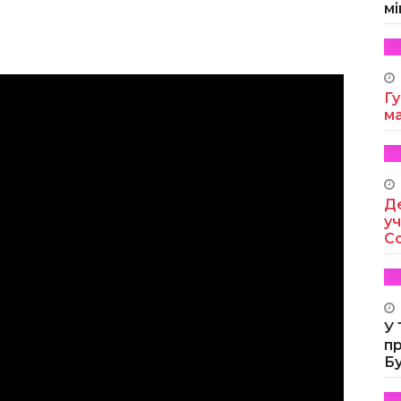
мі
Гу
м
Де
уч
Co
У
п
Б