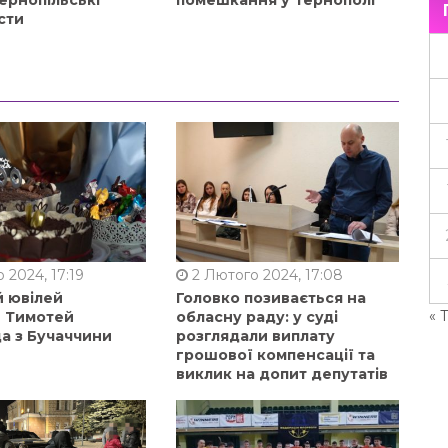
ернопільські
помешкання у Тернополі
сти
 2024, 17:19
2 Лютого 2024, 17:08
й ювілей
Головко позивається на
« 
в Тимотей
обласну раду: у суді
а з Бучаччини
розглядали виплату
грошової компенсації та
виклик на допит депутатів