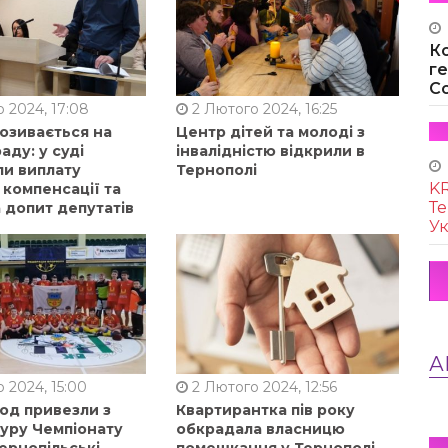
К
г
Co
 2024, 17:08
2 Лютого 2024, 16:25
позивається на
Центр дітей та молоді з
аду: у суді
інвалідністю відкрили в
ли виплату
Тернополі
KR
 компенсації та
Те
 допит депутатів
Ук
А
 2024, 15:00
2 Лютого 2024, 12:56
од привезли з
Квартирантка пів року
туру Чемпіонату
обкрадала власницю