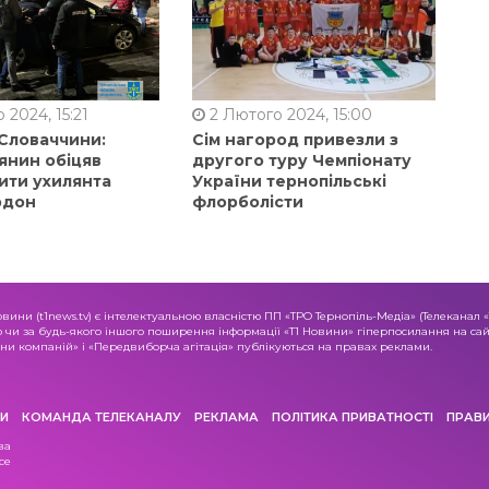
 2024, 15:21
2 Лютого 2024, 15:00
 Словаччини:
Сім нагород привезли з
янин обіцяв
другого туру Чемпіонату
ити ухилянта
України тернопільські
рдон
флорболісти
овини (t1news.tv) є інтелектуальною власністю ПП «ТРО Тернопіль-Медіа» (Телеканал 
о чи за будь-якого іншого поширення інформації «Т1 Новини» гіперпосилання на сайт
и компаній» і «Передвиборча агітація» публікуються на правах реклами.
И
КОМАНДА ТЕЛЕКАНАЛУ
РЕКЛАМА
ПОЛІТИКА ПРИВАТНОСТІ
ПРАВ
ва
се