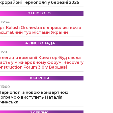
крорайоні Тернополя у березні 2025
21 ЛЮТОГО
13:34
рт Kalush Orchestra відправляється в
асштабний тур містами України
14 ЛИСТОПАДА
15:01
легація компанії Креатор-Буд взяла
асть у міжнародному форумі Recovery
nstruction Forum 3.0 у Варшаві
8 СЕРПНЯ
13:00
 Тернополі з новою концертною
рограмою виступить Наталія
учинська
1 СЕРПНЯ