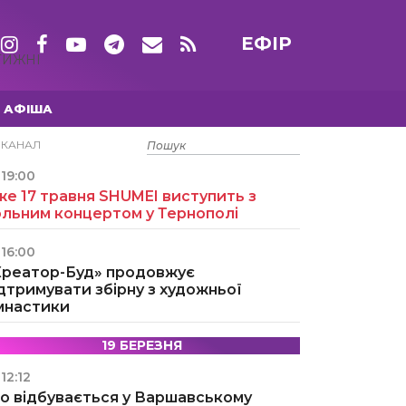
ЕФІР
ТИЖНІ
АФІША
15 ТРАВНЯ
ЕКАНАЛ
19:00
е 17 травня SHUMEI виступить з
ольним концертом у Тернополі
16:00
Креатор-Буд» продовжує
дтримувати збірну з художньої
імнастики
19 БЕРЕЗНЯ
12:12
о відбувається у Варшавському