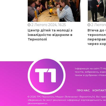
2 Лютого 2024, 16:25
2 Лютого
Центр дітей та молоді з
Втеча до
інвалідністю відкрили в
тернопол
Тернополі
переправ
через ко
Інформація на сайті Т1 Н
текстів, зображень, віде
також в рубриках «Новин
ПРО НАС
КОНТАКТ
© 2026 ТРО Тернопіль-Медіа» (Телеканал «Тернопіль1»). Всі пра
збережено. За зміст рекламної інформації відповідальність не
рекламодавець.