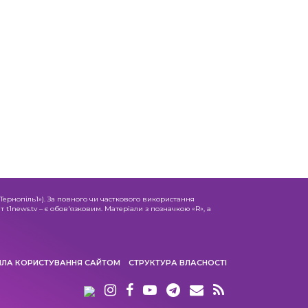
«Тернопіль1»). За повного чи часткового використання
 t1news.tv – є обов'язковим. Матеріали з позначкою «R», а
ИЛА КОРИСТУВАННЯ САЙТОМ
СТРУКТУРА ВЛАСНОСТІ