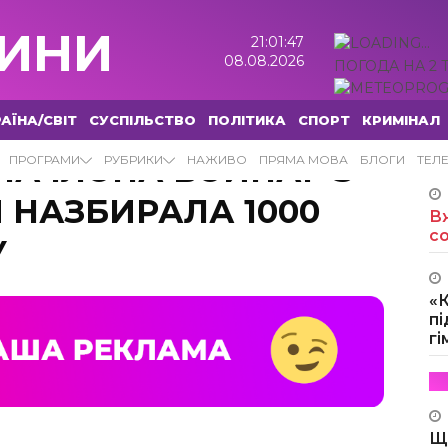
ИНИ
21:01:48
08.08.2026
ПОГОДА НА 2 
АЇНА/СВІТ
СУСПІЛЬСТВО
ПОЛІТИКА
СПОРТ
КРИМІНАЛ
ЧНА ІЛОНА ВОЙНАР З
ПРОГРАМИ
РУБРИКИ
НАЖИВО
ПРЯМА МОВА
БЛОГИ
ТЕЛ
 НАЗБИРАЛА 1000
Вж
с
У
«
пі
г
Щ