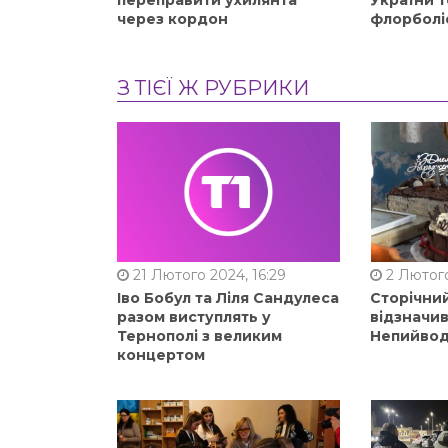
переправити ухилянта
України т
через кордон
флорболі
З ТІЄЇ Ж РУБРИКИ
21 Лютого 2024, 16:29
2 Лютого
Іво Бобул та Ліля Сандулеса
Сторічни
разом виступлять у
відзначи
Тернополі з великим
Непийвод
концертом