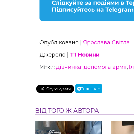
Опубліковано |
Ярослава Світла
Джерело |
Т1 Новини
дівчинка
допомога армії
І
Мітки:
,
,
Телеграм
ВІД ТОГО Ж АВТОРА