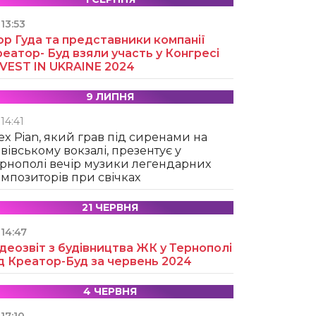
13:53
ор Гуда та представники компанії
еатор- Буд взяли участь у Конгресі
NVEST IN UKRAINE 2024
9 ЛИПНЯ
14:41
ex Pian, який грав під сиренами на
вівському вокзалі, презентує у
рнополі вечір музики легендарних
мпозиторів при свічках
21 ЧЕРВНЯ
14:47
деозвіт з будівництва ЖК у Тернополі
д Креатор-Буд за червень 2024
4 ЧЕРВНЯ