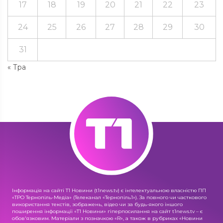
17
18
19
20
21
22
23
24
25
26
27
28
29
30
31
« Тра
Інформація на сайті Т1 Новини (t1news.tv) є інтелектуальною власністю ПП
«ТРО Тернопіль-Медіа» (Телеканал «Тернопіль1»). За повного чи часткового
використання текстів, зображень, відео чи за будь-якого іншого
поширення інформації «Т1 Новини» гіперпосилання на сайт t1news.tv – є
обов'язковим. Матеріали з позначкою «R», а також в рубриках «Новини