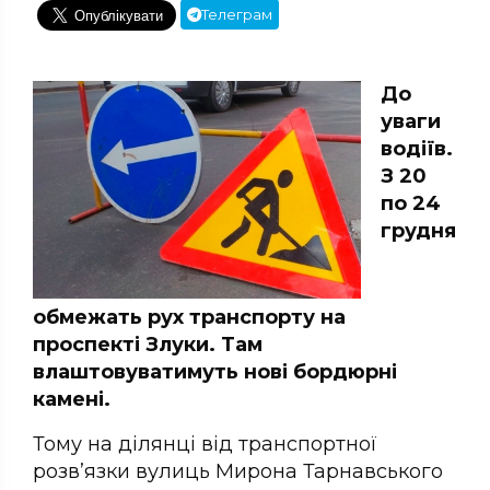
Телеграм
До
уваги
водіїв.
З 20
по 24
грудня
обмежать рух транспорту на
проспекті Злуки. Там
влаштовуватимуть нові бордюрні
камені.
Тому на ділянці від транспортної
розв’язки вулиць Мирона Тарнавського