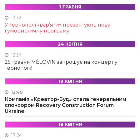
1 ТРАВНЯ
13:32
У Тернополі «вар’яти» презентують нову
гумористичну програму
24 КВІТНЯ
13:37
25 травня MÉLOVIN запрошує на концерт у
Тернополі!
19 КВІТНЯ
12:49
Компанія «Креатор-Буд» стала генеральним
спонсором Recovery Construction Forum
Ukraine!
18 КВІТНЯ
17:24