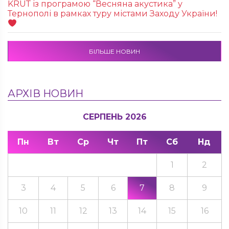
KRUТ із програмою “Весняна акустика” у
Тернополі в рамках туру містами Заходу України!
БІЛЬШЕ НОВИН
АРХІВ НОВИН
СЕРПЕНЬ 2026
Пн
Вт
Ср
Чт
Пт
Сб
Нд
1
2
3
4
5
6
7
8
9
10
11
12
13
14
15
16