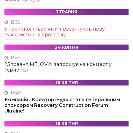
1 ТРАВНЯ
13:32
У Тернополі «вар’яти» презентують нову
гумористичну програму
24 КВІТНЯ
13:37
25 травня MÉLOVIN запрошує на концерт у
Тернополі!
19 КВІТНЯ
12:49
Компанія «Креатор-Буд» стала генеральним
спонсором Recovery Construction Forum
Ukraine!
18 КВІТНЯ