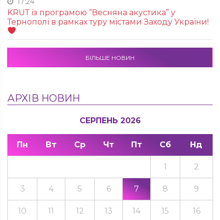
17:24
KRUТ із програмою “Весняна акустика” у
Тернополі в рамках туру містами Заходу України!
БІЛЬШЕ НОВИН
АРХІВ НОВИН
СЕРПЕНЬ 2026
Пн
Вт
Ср
Чт
Пт
Сб
Нд
1
2
3
4
5
6
7
8
9
10
11
12
13
14
15
16