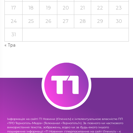
17
18
19
20
21
22
23
24
25
26
27
28
29
30
31
« Тра
Інформація на сайті Т1 Новини (t1news.tv) є інтелектуальною власністю ПП
«ТРО Тернопіль-Медіа» (Телеканал «Тернопіль1»). За повного чи часткового
використання текстів, зображень, відео чи за будь-якого іншого
поширення інформації «Т1 Новини» гіперпосилання на сайт t1news.tv – є