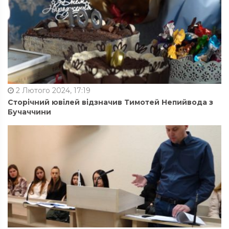
2 Лютого 2024, 17:19
Сторічний ювілей відзначив Тимотей Непийвода з
Бучаччини