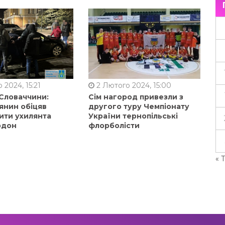
 2024, 15:21
2 Лютого 2024, 15:00
 Словаччини:
Сім нагород привезли з
янин обіцяв
другого туру Чемпіонату
ити ухилянта
України тернопільські
рдон
флорболісти
« 