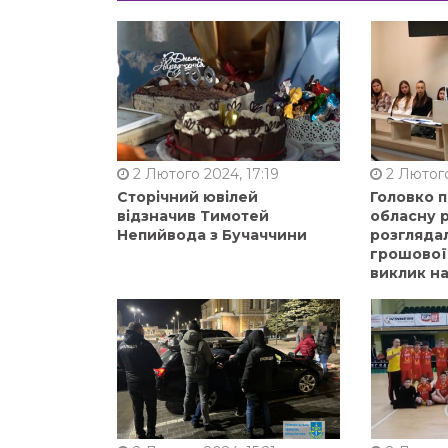
2 Лютого 2024, 17:19
2 Лютого
Сторічний ювілей
Головко 
відзначив Тимотей
обласну р
Непийвода з Бучаччини
розгляда
грошової
виклик на