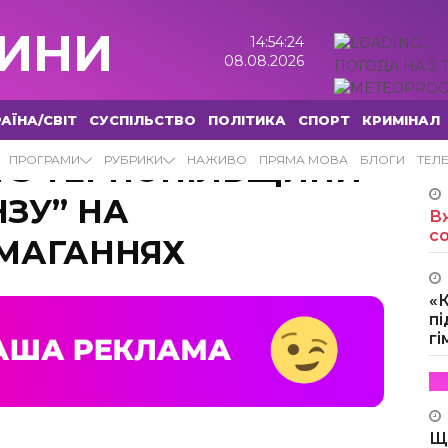
ИНИ
14:54:24
08.08.2026
ПОГОДА НА 2 
АЇНА/СВІТ
СУСПІЛЬСТВО
ПОЛІТИКА
СПОРТ
КРИМІНАЛ
И З ТЕРНОПІЛЬЩИНИ
ПРОГРАМИ
РУБРИКИ
НАЖИВО
ПРЯМА МОВА
БЛОГИ
ТЕЛ
ЗУ” НА
Вж
с
МАГАННЯХ
«
пі
г
Щ