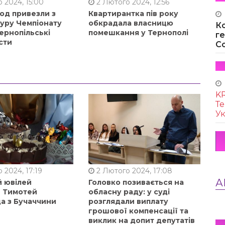
 2024, 15:00
2 Лютого 2024, 12:56
од привезли з
Квартирантка пів року
туру Чемпіонату
обкрадала власницю
К
ернопільські
помешкання у Тернополі
г
сти
Co
KR
Те
Ук
 2024, 17:19
2 Лютого 2024, 17:08
А
й ювілей
Головко позивається на
в Тимотей
обласну раду: у суді
а з Бучаччини
розглядали виплату
грошової компенсації та
виклик на допит депутатів