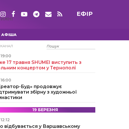
ЕФІР
ТИЖНІ
АФІША
15 ТРАВНЯ
ЕКАНАЛ
19:00
е 17 травня SHUMEI виступить з
ольним концертом у Тернополі
16:00
Креатор-Буд» продовжує
дтримувати збірну з художньої
імнастики
19 БЕРЕЗНЯ
12:12
о відбувається у Варшавському