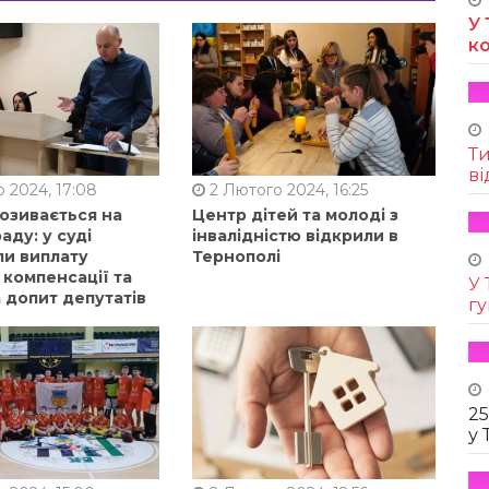
У 
к
Т
ві
 2024, 17:08
2 Лютого 2024, 16:25
позивається на
Центр дітей та молоді з
аду: у суді
інвалідністю відкрили в
ли виплату
Тернополі
 компенсації та
У 
 допит депутатів
г
25
у 