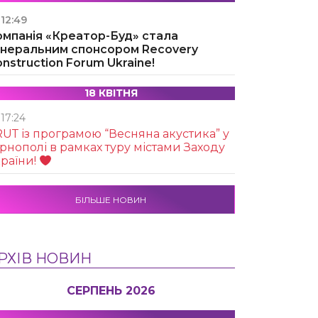
12:49
омпанія «Креатор-Буд» стала
енеральним спонсором Recovery
nstruction Forum Ukraine!
18 КВІТНЯ
17:24
UТ із програмою “Весняна акустика” у
рнополі в рамках туру містами Заходу
раїни!
БІЛЬШЕ НОВИН
РХІВ НОВИН
СЕРПЕНЬ 2026