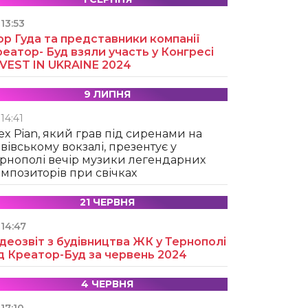
13:53
ор Гуда та представники компанії
еатор- Буд взяли участь у Конгресі
NVEST IN UKRAINE 2024
9 ЛИПНЯ
14:41
ex Pian, який грав під сиренами на
вівському вокзалі, презентує у
рнополі вечір музики легендарних
мпозиторів при свічках
21 ЧЕРВНЯ
14:47
деозвіт з будівництва ЖК у Тернополі
д Креатор-Буд за червень 2024
4 ЧЕРВНЯ