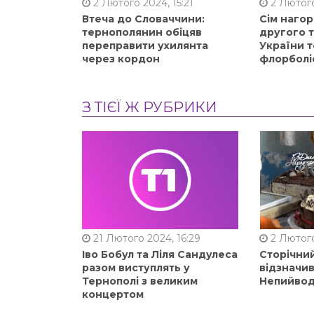
2 Лютого 2024, 15:21
2 Лютого
Втеча до Словаччини:
Сім нагор
тернополянин обіцяв
другого 
переправити ухилянта
України т
через кордон
флорболі
З ТІЄЇ Ж РУБРИКИ
21 Лютого 2024, 16:29
2 Лютого
Іво Бобул та Ліля Сандулеса
Сторічни
разом виступлять у
відзначи
Тернополі з великим
Непийвод
концертом