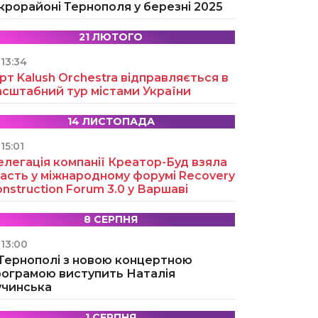
крорайоні Тернополя у березні 2025
21 ЛЮТОГО
13:34
рт Kalush Orchestra відправляється в
асштабний тур містами України
14 ЛИСТОПАДА
15:01
легація компанії Креатор-Буд взяла
асть у міжнародному форумі Recovery
nstruction Forum 3.0 у Варшаві
8 СЕРПНЯ
13:00
 Тернополі з новою концертною
рограмою виступить Наталія
учинська
1 СЕРПНЯ