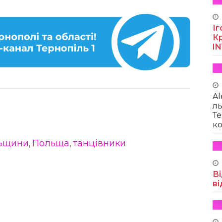
Іг
Кр
I
Al
ль
Те
ко
льщини
Польща
танцівники
,
,
Ві
ві