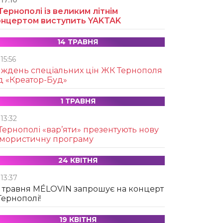
17:10
Тернополі із великим літнім
онцертом виступить YAKTAK
14 ТРАВНЯ
15:56
иждень спеціальних цін ЖК Тернополя
д «Креатор-Буд»
1 ТРАВНЯ
13:32
Тернополі «вар’яти» презентують нову
умористичну програму
24 КВІТНЯ
13:37
 травня MÉLOVIN запрошує на концерт
Тернополі!
19 КВІТНЯ