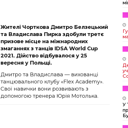
мі
Жителі Чорткова Дмитро Белзецький
Гу
та Владислава Пирка здобули третє
м
призове місце на міжнародних
змаганнях з танців IDSA World Cup
2021. Дійство відбувалося у 25
вересня у Польщі.
Де
уч
Дмитро та Владислава — вихованці
Co
танцювального клубу «Flex Academy».
Свої навички вони розвивають з
допомогою тренера Юрія Мотолька.
У
п
Б