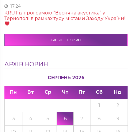
17:24
KRUТ із програмою “Весняна акустика” у
Тернополі в рамках туру містами Заходу України!
БІЛЬШЕ НОВИН
АРХІВ НОВИН
СЕРПЕНЬ 2026
Пн
Вт
Ср
Чт
Пт
Сб
Нд
1
2
3
4
5
6
7
8
9
10
11
12
13
14
15
16