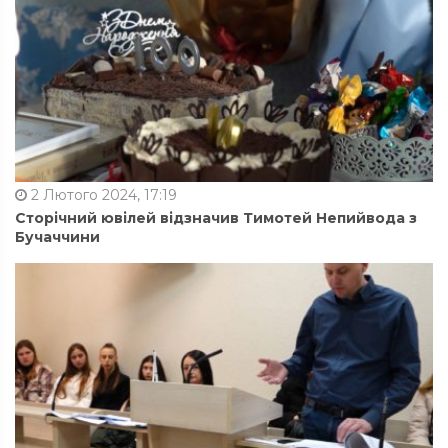
2 Лютого 2024, 17:19
Сторічний ювілей відзначив Тимотей Непийвода з
Бучаччини