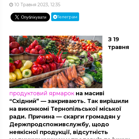
10 Травня 2023, 12:35
Телеграм
З 19
травня
продуктовий ярмарок
на масиві
“Східний” — закривають. Так вирішили
на виконкомі Тернопільської міської
ради. Причина — скарги громадян у
Держпродспоживслужбу, щодо
неякісної продукції, відсутність