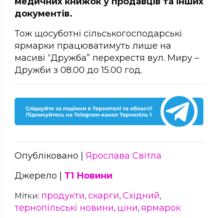
медичних книжок у продавців та інших
документів.
Тож щосуботні сільськогосподарські
ярмарки працюватимуть лише на
масиві “Дружба” перехрестя вул. Миру –
Дружби з 08.00 до 15.00 год.
Опубліковано |
Ярослава Світла
Джерело |
Т1 Новини
продукти
скарги
Східний
Мітки:
,
,
,
тернопільські новини
ціни
ярмарок
,
,