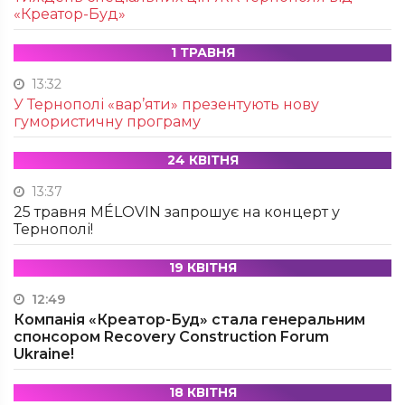
«Креатор-Буд»
1 ТРАВНЯ
13:32
У Тернополі «вар’яти» презентують нову
гумористичну програму
24 КВІТНЯ
13:37
25 травня MÉLOVIN запрошує на концерт у
Тернополі!
19 КВІТНЯ
12:49
Компанія «Креатор-Буд» стала генеральним
спонсором Recovery Construction Forum
Ukraine!
18 КВІТНЯ