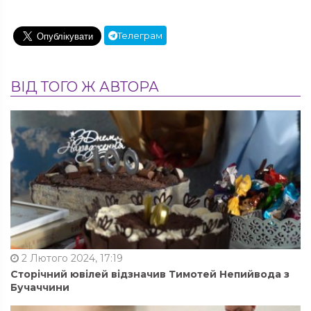
Телеграм
ВІД ТОГО Ж АВТОРА
2 Лютого 2024, 17:19
Сторічний ювілей відзначив Тимотей Непийвода з
Бучаччини