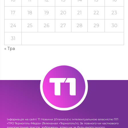
17
18
19
20
21
22
23
24
25
26
27
28
29
30
31
« Тра
Інформація на сайті Т1 Новини (t1news.tv) є інтелектуальною власністю ПП
«ТРО Тернопіль-Медіа» (Телеканал «Тернопіль1»). За повного чи часткового
використання текстів, зображень, відео чи за будь-якого іншого