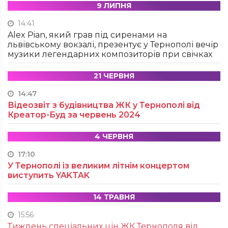
9 ЛИПНЯ
14:41
Alex Pian, який грав під сиренами на
львівському вокзалі, презентує у Тернополі вечір
музики легендарних композиторів при свічках
21 ЧЕРВНЯ
14:47
Відеозвіт з будівництва ЖК у Тернополі від
Креатор-Буд за червень 2024
4 ЧЕРВНЯ
17:10
У Тернополі із великим літнім концертом
виступить YAKTAK
14 ТРАВНЯ
15:56
Тиждень спеціальних цін ЖК Тернополя від