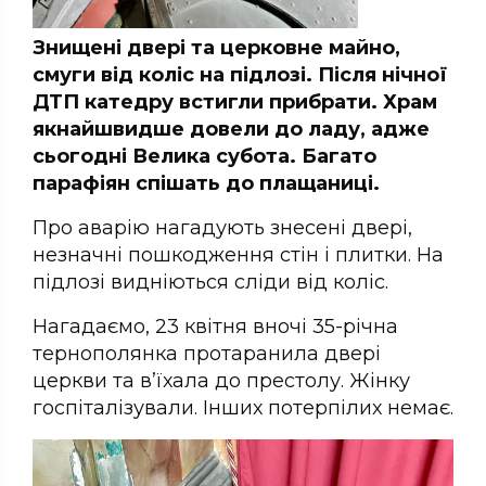
Знищені двері та церковне майно,
смуги від коліс на підлозі. Після нічної
ДТП катедру встигли прибрати. Храм
якнайшвидше довели до ладу, адже
сьогодні Велика субота. Багато
парафіян спішать до плащаниці.
Про аварію нагадують знесені двері,
незначні пошкодження стін і плитки. На
підлозі видніються сліди від коліс.
Нагадаємо, 23 квітня вночі 35-річна
тернополянка протаранила двері
церкви та в’їхала до престолу. Жінку
госпіталізували. Інших потерпілих немає.