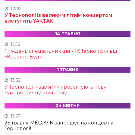
17:10
У Тернополі із великим літнім концертом
виступить YAKTAK
14 ТРАВНЯ
15:56
Тиждень спеціальних цін ЖК Тернополя від
«Креатор-Буд»
1 ТРАВНЯ
13:32
У Тернополі «вар’яти» презентують нову
гумористичну програму
24 КВІТНЯ
13:37
25 травня MÉLOVIN запрошує на концерт у
Тернополі!