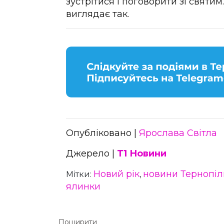
зустрітися і поговорити зі святи
виглядає так.
Опубліковано |
Ярослава Світла
Джерело |
Т1 Новини
Новий рік
новини Тернопі
Мітки:
,
ялинки
Поширити