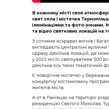
В кожному місті своя атмосфер
свят села і містечка Тернопіл
ілюмінаціями та фото-зонами. М
та відео святкових локацій на т
З сотнями яскравих вогнів і баг
виглядають центральні вулички 
одразу декілька локацій, де можн
у 2022 місто святкуватиме 500 рі
декілька ось таких тематичних фо
Є новорічне містечко у Бережана
концертну костюмовану програму
жителів міста.
А от в Ланівцях на території різ
резиденцію Святого Миколая. Туд