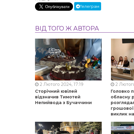
Телеграм
ВІД ТОГО Ж АВТОРА
2 Лютого 2024, 17:19
2 Лютого
Сторічний ювілей
Головко 
відзначив Тимотей
обласну р
Непийвода з Бучаччини
розгляда
грошової
виклик на