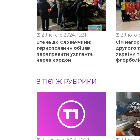
2 Лютого 2024, 15:21
2 Лютого
Втеча до Словаччини:
Сім нагор
тернополянин обіцяв
другого 
переправити ухилянта
України т
через кордон
флорболі
З ТІЄЇ Ж РУБРИКИ