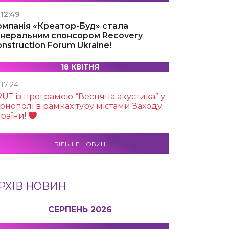
12:49
омпанія «Креатор-Буд» стала
енеральним спонсором Recovery
nstruction Forum Ukraine!
18 КВІТНЯ
17:24
UТ із програмою “Весняна акустика” у
рнополі в рамках туру містами Заходу
раїни!
БІЛЬШЕ НОВИН
РХІВ НОВИН
СЕРПЕНЬ 2026