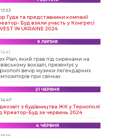
13:53
ор Гуда та представники компанії
еатор- Буд взяли участь у Конгресі
NVEST IN UKRAINE 2024
9 ЛИПНЯ
14:41
ex Pian, який грав під сиренами на
вівському вокзалі, презентує у
рнополі вечір музики легендарних
мпозиторів при свічках
21 ЧЕРВНЯ
14:47
деозвіт з будівництва ЖК у Тернополі
д Креатор-Буд за червень 2024
4 ЧЕРВНЯ