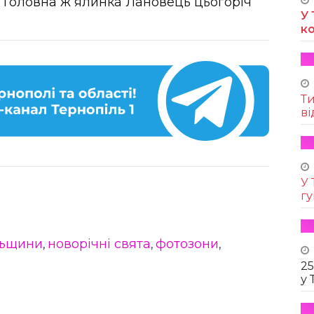
м. Головна ж ялинка Лановець цьогоріч
У 
к
Т
ві
У 
г
льщини
новорічні свята
фотозони
,
,
,
25
у 