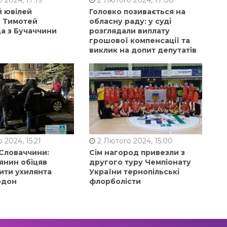
 2024, 17:19
2 Лютого 2024, 17:08
й ювілей
Головко позивається на
в Тимотей
обласну раду: у суді
а з Бучаччини
розглядали виплату
грошової компенсації та
виклик на допит депутатів
 2024, 15:21
2 Лютого 2024, 15:00
 Словаччини:
Сім нагород привезли з
янин обіцяв
другого туру Чемпіонату
ити ухилянта
України тернопільські
рдон
флорболісти