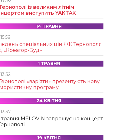
17:10
Тернополі із великим літнім
онцертом виступить YAKTAK
14 ТРАВНЯ
15:56
иждень спеціальних цін ЖК Тернополя
д «Креатор-Буд»
1 ТРАВНЯ
13:32
Тернополі «вар’яти» презентують нову
умористичну програму
24 КВІТНЯ
13:37
 травня MÉLOVIN запрошує на концерт
Тернополі!
19 КВІТНЯ