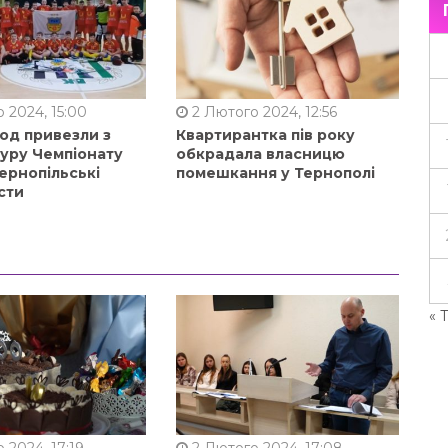
 2024, 15:00
2 Лютого 2024, 12:56
од привезли з
Квартирантка пів року
туру Чемпіонату
обкрадала власницю
ернопільські
помешкання у Тернополі
сти
« 