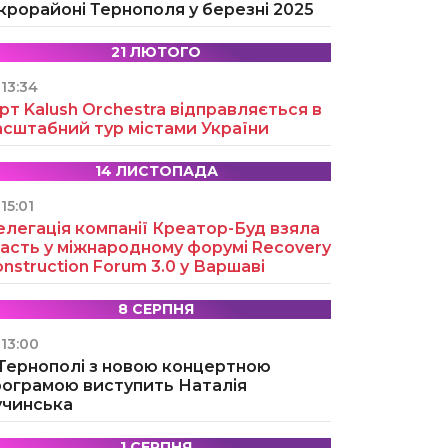
крорайоні Тернополя у березні 2025
21 ЛЮТОГО
13:34
рт Kalush Orchestra відправляється в
асштабний тур містами України
14 ЛИСТОПАДА
15:01
легація компанії Креатор-Буд взяла
асть у міжнародному форумі Recovery
nstruction Forum 3.0 у Варшаві
8 СЕРПНЯ
13:00
 Тернополі з новою концертною
рограмою виступить Наталія
учинська
1 СЕРПНЯ