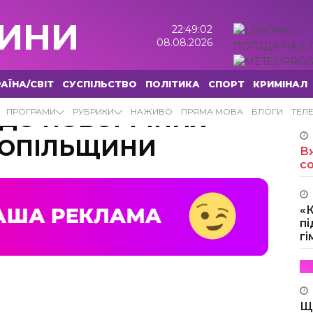
ИНИ
22:49:03
08.08.2026
ПОГОДА НА 2 
АЇНА/СВІТ
СУСПІЛЬСТВО
ПОЛІТИКА
СПОРТ
КРИМІНАЛ
 ДО НОВОРІЧНИХ
ПРОГРАМИ
РУБРИКИ
НАЖИВО
ПРЯМА МОВА
БЛОГИ
ТЕЛ
НОПІЛЬЩИНИ
Вж
с
«
пі
г
Щ