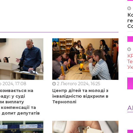
К
г
Co
KR
Те
Ук
 2024, 17:08
2 Лютого 2024, 16:25
позивається на
Центр дітей та молоді з
аду: у суді
інвалідністю відкрили в
ли виплату
Тернополі
А
 компенсації та
 допит депутатів