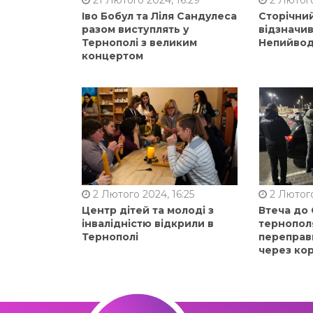
21 Лютого 2024, 16:29
2 Лютого
Іво Бобул та Ліля Сандулеса
Сторічни
разом виступлять у
відзначи
Тернополі з великим
Непийвод
концертом
2 Лютого 2024, 16:25
2 Лютого
Центр дітей та молоді з
Втеча до
інвалідністю відкрили в
тернопол
Тернополі
переправ
через ко