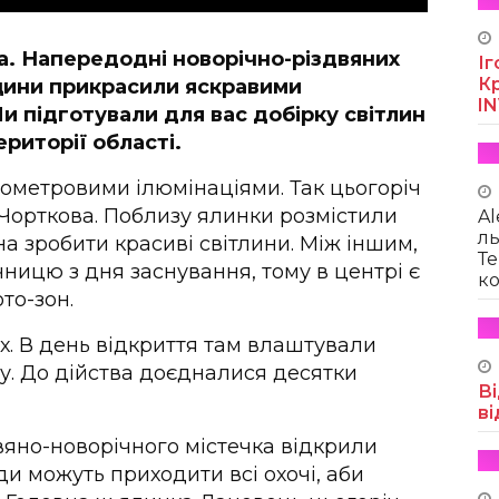
а. Напередодні новорічно-різдвяних
Іг
Кр
ьщини прикрасили яскравими
I
и підготували для вас добірку світлин
ериторії області.
атометровими ілюмінаціями. Так цьогоріч
Чорткова. Поблизу ялинки розмістили
Al
ль
а зробити красиві світлини. Між іншим,
Те
чницю з дня заснування, тому в центрі є
ко
то-зон.
х. В день відкриття там влаштували
. До дійства доєдналися десятки
Ві
ві
двяно-новорічного містечка відкрили
и можуть приходити всі охочі, аби