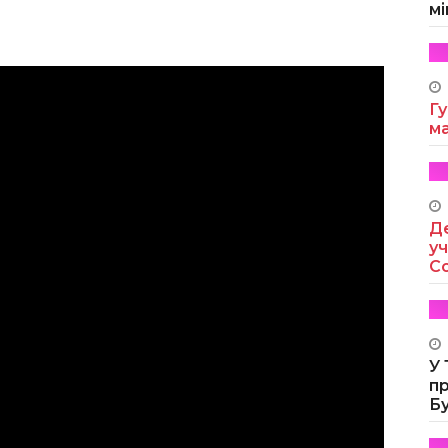
мі
Гу
м
Де
уч
Co
У
п
Б