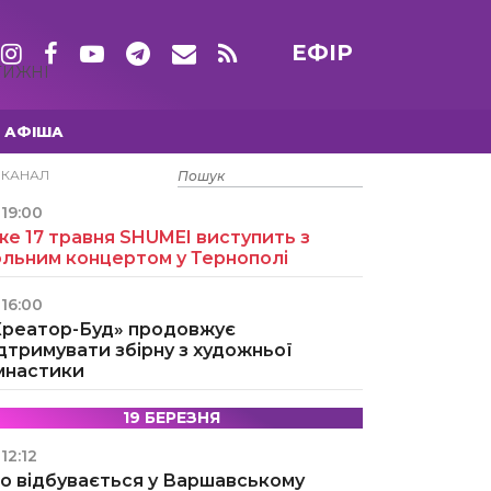
ЕФІР
ТИЖНІ
АФІША
15 ТРАВНЯ
ЕКАНАЛ
19:00
е 17 травня SHUMEI виступить з
ольним концертом у Тернополі
16:00
Креатор-Буд» продовжує
дтримувати збірну з художньої
імнастики
19 БЕРЕЗНЯ
12:12
о відбувається у Варшавському