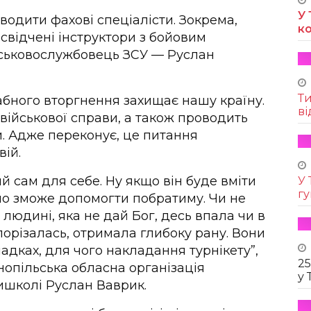
У 
водити фахові спеціалісти. Зокрема,
к
освідчені інструктори з бойовим
ійськовослужбовець ЗСУ — Руслан
Т
абного вторгнення захищає нашу країну.
ві
 військової справи, а також проводить
и. Адже переконує, це питання
вій.
й сам для себе. Ну якщо він буде вміти
У 
г
но зможе допомогти побратиму. Чи не
 людині, яка не дай Бог, десь впала чи в
порізалась, отримала глибоку рану. Вони
падках, для чого накладання турнікету”,
25
нопільська обласна організація
у 
вишколі Руслан Ваврик.