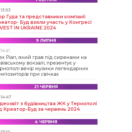
13:53
ор Гуда та представники компанії
еатор- Буд взяли участь у Конгресі
NVEST IN UKRAINE 2024
9 ЛИПНЯ
14:41
ex Pian, який грав під сиренами на
вівському вокзалі, презентує у
рнополі вечір музики легендарних
мпозиторів при свічках
21 ЧЕРВНЯ
14:47
деозвіт з будівництва ЖК у Тернополі
д Креатор-Буд за червень 2024
4 ЧЕРВНЯ