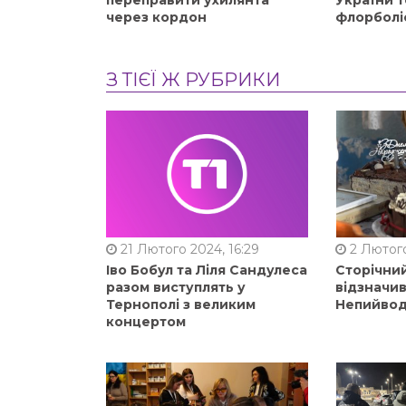
переправити ухилянта
України т
через кордон
флорболі
З ТІЄЇ Ж РУБРИКИ
21 Лютого 2024, 16:29
2 Лютого
Іво Бобул та Ліля Сандулеса
Сторічни
разом виступлять у
відзначи
Тернополі з великим
Непийвод
концертом