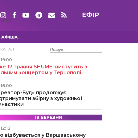
ЕФІР
ТИЖНІ
АФІША
15 ТРАВНЯ
ЕКАНАЛ
19:00
е 17 травня SHUMEI виступить з
ольним концертом у Тернополі
16:00
Креатор-Буд» продовжує
дтримувати збірну з художньої
імнастики
19 БЕРЕЗНЯ
12:12
о відбувається у Варшавському