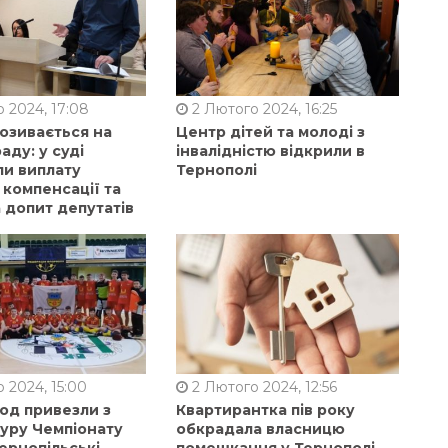
 2024, 17:08
2 Лютого 2024, 16:25
позивається на
Центр дітей та молоді з
аду: у суді
інвалідністю відкрили в
ли виплату
Тернополі
 компенсації та
 допит депутатів
 2024, 15:00
2 Лютого 2024, 12:56
од привезли з
Квартирантка пів року
туру Чемпіонату
обкрадала власницю