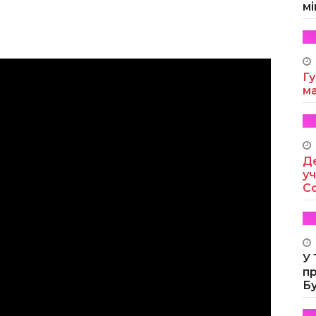
мі
Гу
м
Де
уч
Co
У
п
Б