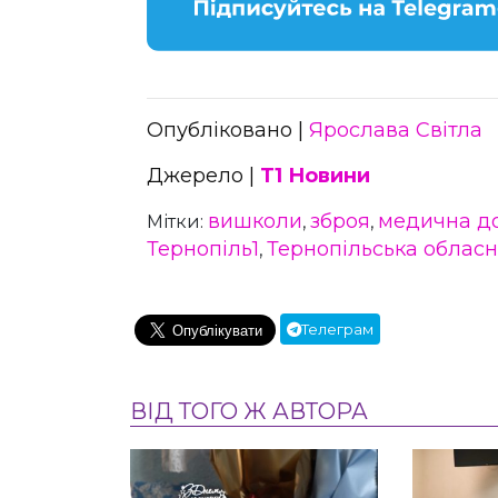
Опубліковано |
Ярослава Світла
Джерело |
Т1 Новини
вишколи
зброя
медична д
Мітки:
,
,
Тернопіль1
Тернопільська обласн
,
Телеграм
ВІД ТОГО Ж АВТОРА