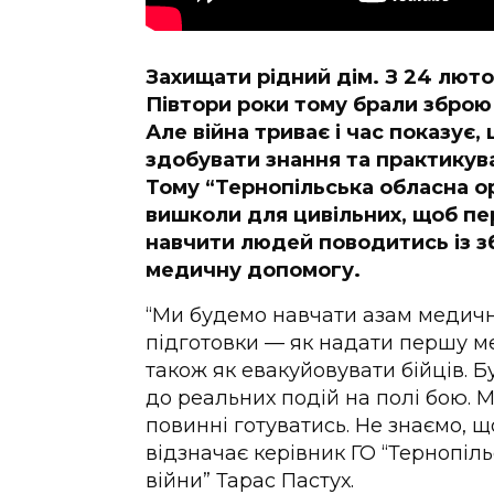
Захищати рідний дім. З 24 лютог
Півтори роки тому брали зброю 
Але війна триває і час показує,
здобувати знання та практикуват
Тому “Тернопільська обласна ор
вишколи для цивільних, щоб пер
навчити людей поводитись із з
медичну допомогу.
“Ми будемо навчати азам медично
підготовки — як надати першу м
також як евакуйовувати бійців. 
до реальних подій на полі бою. 
повинні готуватись. Не знаємо, щ
відзначає керівник ГО “Тернопіль
війни” Тарас Пастух.