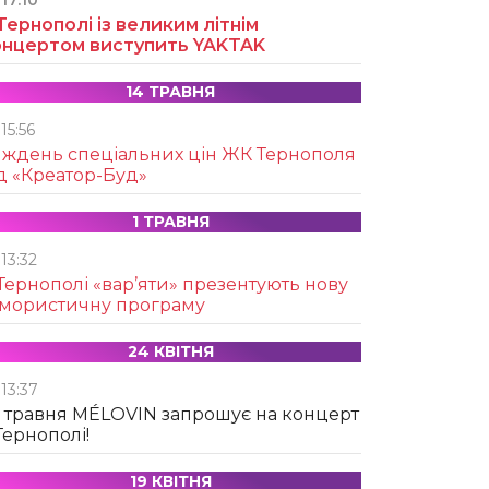
17:10
Тернополі із великим літнім
онцертом виступить YAKTAK
14 ТРАВНЯ
15:56
иждень спеціальних цін ЖК Тернополя
д «Креатор-Буд»
1 ТРАВНЯ
13:32
Тернополі «вар’яти» презентують нову
умористичну програму
24 КВІТНЯ
13:37
 травня MÉLOVIN запрошує на концерт
Тернополі!
19 КВІТНЯ