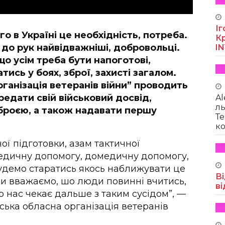
Іг
о в Україні це необхідність, потреба.
Кр
до рук найвідважніші, добровольці.
I
 що усім треба бути напоготові,
ись у боях, зброї, захисті загалом.
ганізація ветеранів війни” проводить
едати свій військовий досвід,
Al
ль
броєю, а також надавати першу
Те
ко
ї підготовки, азам тактичної
едичну допомогу, домедичну допомогу,
Будемо старатись якось наближувати це
Ві
Ми вважаємо, шо люди повинні вчитись,
ві
о нас чекає дальше з таким сусідом”, —
ська обласна організація ветеранів