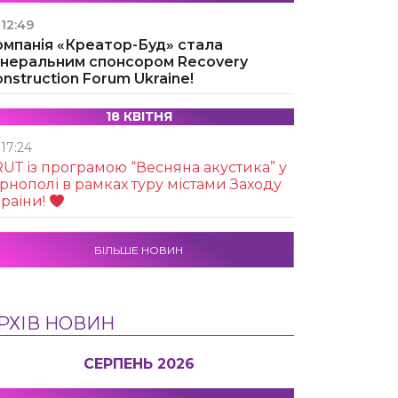
12:49
омпанія «Креатор-Буд» стала
енеральним спонсором Recovery
nstruction Forum Ukraine!
18 КВІТНЯ
17:24
UТ із програмою “Весняна акустика” у
рнополі в рамках туру містами Заходу
раїни!
БІЛЬШЕ НОВИН
РХІВ НОВИН
СЕРПЕНЬ 2026