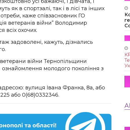
оштовно усі бажаючі, і дівчата, і
ть як в спортзалі, так і в лісі та інших
К
потреби, каже співзасновник ГО
г
ція ветеранів війни” Володимир
Co
я всіх охочих.
ктаж задоволені, кажуть, дізнались
го.
KR
Те
и ветерани війни Тернопільщини
Ук
а ознайомлення молодого покоління з
адресою: вулиця Івана Франка, 8а, або
225 або 0(68)0332346.
А