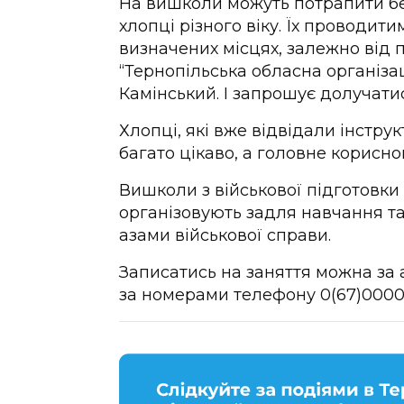
На вишколи можуть потрапити безк
хлопці різного віку. Їх проводитиму
визначених місцях, залежно від 
“Тернопільська обласна організа
Камінський. І запрошує долучатис
Хлопці, які вже відвідали інстру
багато цікаво, а головне корисно
Вишколи з військової підготовк
організовують задля навчання т
азами військової справи.
Записатись на заняття можна за 
за номерами телефону 0(67)0000