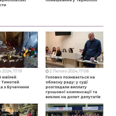
ернопільські
помешкання у Тернополі
сти
 2024, 17:19
2 Лютого 2024, 17:08
й ювілей
Головко позивається на
в Тимотей
обласну раду: у суді
а з Бучаччини
розглядали виплату
грошової компенсації та
виклик на допит депутатів