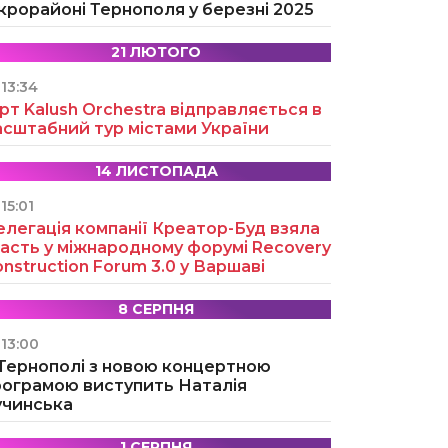
крорайоні Тернополя у березні 2025
21 ЛЮТОГО
13:34
рт Kalush Orchestra відправляється в
асштабний тур містами України
14 ЛИСТОПАДА
15:01
легація компанії Креатор-Буд взяла
асть у міжнародному форумі Recovery
nstruction Forum 3.0 у Варшаві
8 СЕРПНЯ
13:00
 Тернополі з новою концертною
рограмою виступить Наталія
учинська
1 СЕРПНЯ