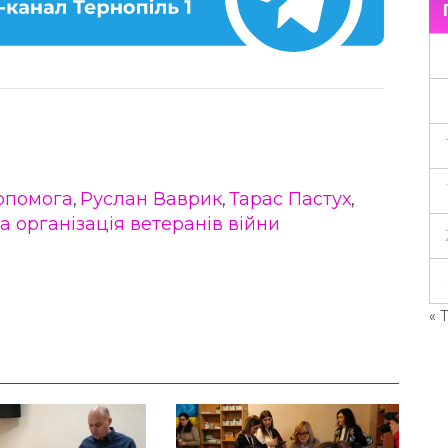
опомога
Руслан Ваврик
Тарас Пастух
,
,
,
а організація ветеранів війни
« 