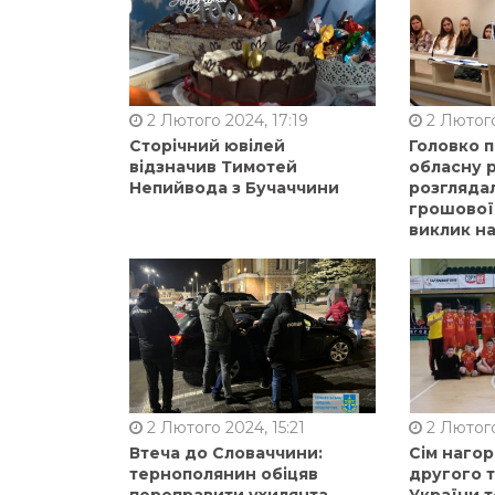
2 Лютого 2024, 17:19
2 Лютого
Сторічний ювілей
Головко 
відзначив Тимотей
обласну р
Непийвода з Бучаччини
розгляда
грошової
виклик на
2 Лютого 2024, 15:21
2 Лютого
Втеча до Словаччини:
Сім нагор
тернополянин обіцяв
другого 