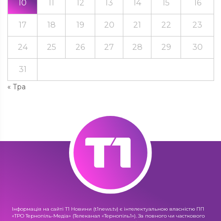
10
11
12
13
14
15
16
17
18
19
20
21
22
23
24
25
26
27
28
29
30
31
« Тра
Інформація на сайті Т1 Новини (t1news.tv) є інтелектуальною власністю ПП
«ТРО Тернопіль-Медіа» (Телеканал «Тернопіль1»). За повного чи часткового