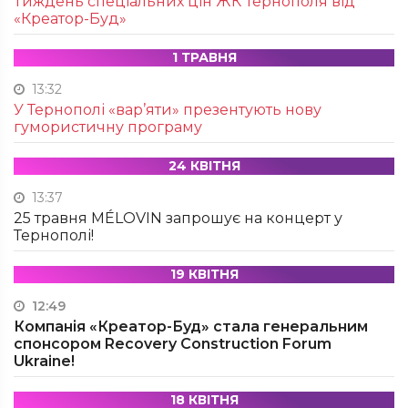
Тиждень спеціальних цін ЖК Тернополя від
«Креатор-Буд»
1 ТРАВНЯ
13:32
У Тернополі «вар’яти» презентують нову
гумористичну програму
24 КВІТНЯ
13:37
25 травня MÉLOVIN запрошує на концерт у
Тернополі!
19 КВІТНЯ
12:49
Компанія «Креатор-Буд» стала генеральним
спонсором Recovery Construction Forum
Ukraine!
18 КВІТНЯ