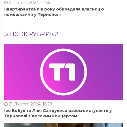
2 Лютого 2024, 12:56
Квартирантка пів року обкрадала власницю
помешкання у Тернополі
З ТІЄЇ Ж РУБРИКИ
21 Лютого 2024, 16:29
Іво Бобул та Ліля Сандулеса разом виступлять у
Тернополі з великим концертом