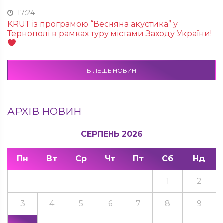
17:24
KRUТ із програмою “Весняна акустика” у
Тернополі в рамках туру містами Заходу України!
БІЛЬШЕ НОВИН
АРХІВ НОВИН
СЕРПЕНЬ 2026
Пн
Вт
Ср
Чт
Пт
Сб
Нд
1
2
3
4
5
6
7
8
9