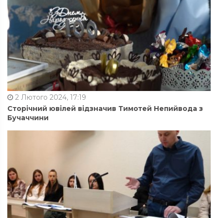
2 Лютого 2024, 17:19
Сторічний ювілей відзначив Тимотей Непийвода з
Бучаччини