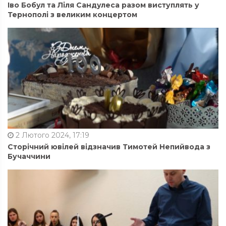
Іво Бобул та Ліля Сандулеса разом виступлять у
Тернополі з великим концертом
2 Лютого 2024, 17:19
Сторічний ювілей відзначив Тимотей Непийвода з
Бучаччини