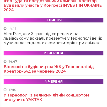
Ігор Гуда та представники компанії Креатор-
Буд взяли участь у Конгресі INVEST IN UKRAINE
2024
9 ЛИПНЯ
14:41
Alex Pian, який грав під сиренами на
львівському вокзалі, презентує у Тернополі вечір
музики легендарних композиторів при свічках
21 ЧЕРВНЯ
14:47
Відеозвіт з будівництва ЖК у Тернополі від
Креатор-Буд за червень 2024
4 ЧЕРВНЯ
17:10
У Тернополі із великим літнім концертом
виступить YAKTAK