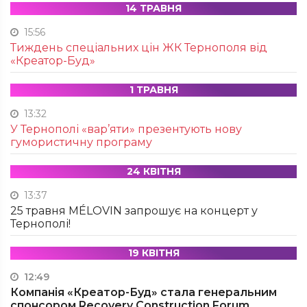
14 ТРАВНЯ
15:56
Тиждень спеціальних цін ЖК Тернополя від
«Креатор-Буд»
1 ТРАВНЯ
13:32
У Тернополі «вар’яти» презентують нову
гумористичну програму
24 КВІТНЯ
13:37
25 травня MÉLOVIN запрошує на концерт у
Тернополі!
19 КВІТНЯ
12:49
Компанія «Креатор-Буд» стала генеральним
спонсором Recovery Construction Forum