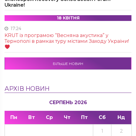
Ukraine!
18 КВІТНЯ
17:24
KRUТ із програмою “Весняна акустика” у
Тернополі в рамках туру містами Заходу України!
БІЛЬШЕ НОВИН
АРХІВ НОВИН
СЕРПЕНЬ 2026
Пн
Вт
Ср
Чт
Пт
Сб
Нд
1
2