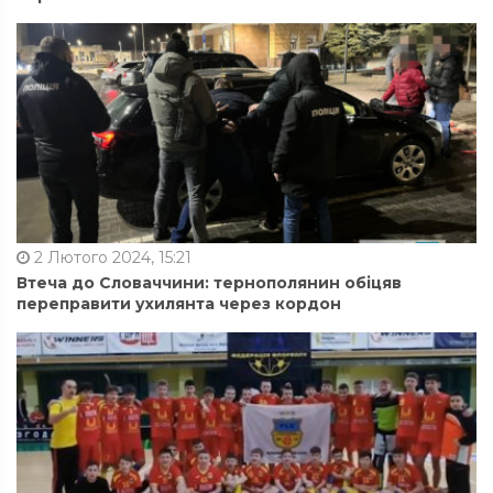
2 Лютого 2024, 15:21
Втеча до Словаччини: тернополянин обіцяв
переправити ухилянта через кордон