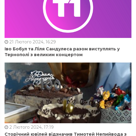
21 Лютого 2024, 16:29
Іво Бобул та Ліля Сандулеса разом виступлять у
Тернополі з великим концертом
2 Лютого 2024, 17:19
Сторічний ювілей відзначив Тимотей Непийвода з