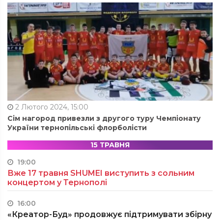
2 Лютого 2024, 15:00
Сім нагород привезли з другого туру Чемпіонату
України тернопільські флорболісти
15 ТРАВНЯ
19:00
Вже 17 травня SHUMEI виступить з сольним
концертом у Тернополі
16:00
«Креатор-Буд» продовжує підтримувати збірну