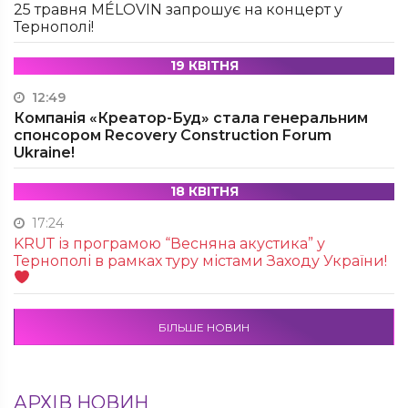
25 травня MÉLOVIN запрошує на концерт у
Тернополі!
19 КВІТНЯ
12:49
Компанія «Креатор-Буд» стала генеральним
спонсором Recovery Construction Forum
Ukraine!
18 КВІТНЯ
17:24
KRUТ із програмою “Весняна акустика” у
Тернополі в рамках туру містами Заходу України!
БІЛЬШЕ НОВИН
АРХІВ НОВИН