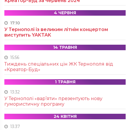
Креатор-Буд за червень 2024
4 ЧЕРВНЯ
17:10
У Тернополі із великим літнім концертом
виступить YAKTAK
14 ТРАВНЯ
15:56
Тиждень спеціальних цін ЖК Тернополя від
«Креатор-Буд»
1 ТРАВНЯ
13:32
У Тернополі «вар’яти» презентують нову
гумористичну програму
24 КВІТНЯ
13:37