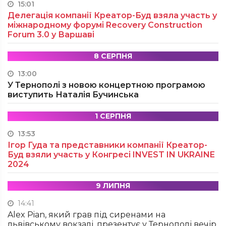
15:01
Делегація компанії Креатор-Буд взяла участь у
міжнародному форумі Recovery Construction
Forum 3.0 у Варшаві
8 СЕРПНЯ
13:00
У Тернополі з новою концертною програмою
виступить Наталія Бучинська
1 СЕРПНЯ
13:53
Ігор Гуда та представники компанії Креатор-
Буд взяли участь у Конгресі INVEST IN UKRAINE
2024
9 ЛИПНЯ
14:41
Alex Pian, який грав під сиренами на
львівському вокзалі, презентує у Тернополі вечір