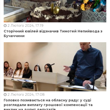
2 Лютого 2024, 17:19
Сторічний ювілей відзначив Тимотей Непийвода з
Бучаччини
2 Лютого 2024, 17:08
Головко позивається на обласну раду: у суді
розглядали виплату грошової компенсації та
виклик на допит депутатів