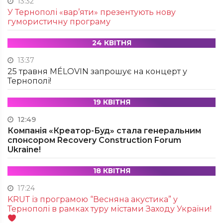
13:32
У Тернополі «вар’яти» презентують нову
гумористичну програму
24 КВІТНЯ
13:37
25 травня MÉLOVIN запрошує на концерт у
Тернополі!
19 КВІТНЯ
12:49
Компанія «Креатор-Буд» стала генеральним
спонсором Recovery Construction Forum
Ukraine!
18 КВІТНЯ
17:24
KRUТ із програмою “Весняна акустика” у
Тернополі в рамках туру містами Заходу України!