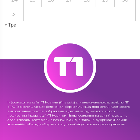
31
« Тра
Інформація на сайті Т1 Новини (t1news.tv) є інтелектуальною власністю ПП
«ТРО Тернопіль-Медіа» (Телеканал «Тернопіль1»). За повного чи часткового
використання текстів, зображень, відео чи за будь-якого іншого
поширення інформації «Т1 Новини» гіперпосилання на сайт t1news.tv – є
обов'язковим. Матеріали з позначкою «R», а також в рубриках «Новини
компаній» і «Передвиборча агітація» публікуються на правах реклами.