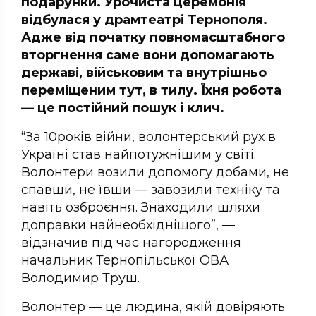
подарунки. Урочиста церемонія
відбулася у драмтеатрі Тернополя.
Адже від початку повномасштабного
вторгнення саме вони допомагають
державі, військовим та внутрішньо
переміщеним тут, в тилу. Їхня робота
— це постійний пошук і клич.
“За 10років війни, волонтерський рух в
Україні став найпотужнішим у світі.
Волонтери возили допомогу добами, не
спавши, не ївши — завозили техніку та
навіть озброєння. Знаходили шляхи
доправки найнеобхіднішого”, —
відзначив під час нагородження
начальник Тернопільської ОВА
Володимир Труш.
Волонтер — це людина, якій довіряють