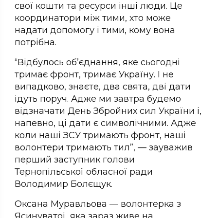
свої кошти та ресурси інші люди. Це
координатори між тими, хто може
надати допомогу і тими, кому вона
потрібна.
“Відбулось об’єднання, яке сьогодні
тримає фронт, тримає Україну. І не
випадково, знаєте, два свята, дві дати
ідуть поруч. Адже ми завтра будемо
відзначати День Збройних сил України і,
напевно, ці дати є символічними. Адже
коли наші ЗСУ тримають фронт, наші
волонтери тримають тил”, — зауважив
перший заступник голови
Тернопільської обласної ради
Володимир Болєщук.
Оксана Муравльова — волонтерка з
Ясинуватої, яка зараз живе на