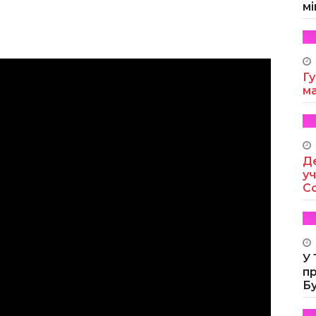
мі
Гу
м
Де
уч
Co
У
п
Б