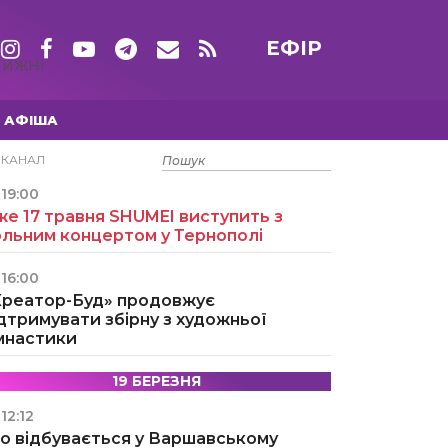
ЕФІР
ТИЖНІ
АФІША
15 ТРАВНЯ
ЕКАНАЛ
19:00
е 17 травня SHUMEI виступить з
ольним концертом у Тернополі
16:00
Креатор-Буд» продовжує
дтримувати збірну з художньої
імнастики
19 БЕРЕЗНЯ
12:12
о відбувається у Варшавському