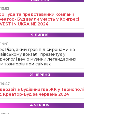
13:53
ор Гуда та представники компанії
еатор- Буд взяли участь у Конгресі
NVEST IN UKRAINE 2024
9 ЛИПНЯ
14:41
ex Pian, який грав під сиренами на
вівському вокзалі, презентує у
рнополі вечір музики легендарних
мпозиторів при свічках
21 ЧЕРВНЯ
14:47
деозвіт з будівництва ЖК у Тернополі
д Креатор-Буд за червень 2024
4 ЧЕРВНЯ