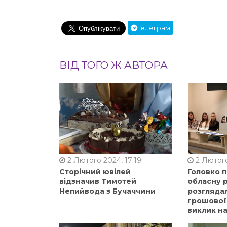
Телеграм
ВІД ТОГО Ж АВТОРА
2 Лютого 2024, 17:19
2 Лютого
Сторічний ювілей
Головко 
відзначив Тимотей
обласну р
Непийвода з Бучаччини
розгляда
грошової
виклик на