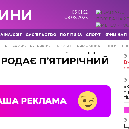
ИНИ
03:01:53
08.08.2026
ПОГОДА НА 2 
АЇНА/СВІТ
СУСПІЛЬСТВО
ПОЛІТИКА
СПОРТ
КРИМІНАЛ
З ПЛАСТИЛІНУ ЗАДЛЯ
ПРОГРАМИ
РУБРИКИ
НАЖИВО
ПРЯМА МОВА
БЛОГИ
ТЕЛ
РОДАЄ П’ЯТИРІЧНИЙ
Вж
с
«
пі
г
Щ