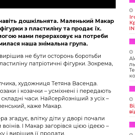
Іг
навіть дошкільнята. Маленький Макар
Кр
фігурки з пластиліну та продає їх.
I
могою мами перераховує на потреби
милася наша знімальна група.
н вирішив не бути осторонь боротьби
Al
пластиліну патріотичні фігурки. Зокрема,
ль
Те
ко
пчика, художниця Тетяна Васенда.
козаки і козачки – усміхнені і передають
 складні часи. Найсерйозніший з усіх –
ленський, каже Макар.
Ві
ві
а згадує, влітку діти у дворі почали
оїнів. І Макар загорівся цією ідеєю –
у і вирішив її продати.