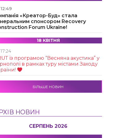
12:49
омпанія «Креатор-Буд» стала
енеральним спонсором Recovery
nstruction Forum Ukraine!
18 КВІТНЯ
17:24
UТ із програмою “Весняна акустика” у
рнополі в рамках туру містами Заходу
раїни!
БІЛЬШЕ НОВИН
РХІВ НОВИН
СЕРПЕНЬ 2026