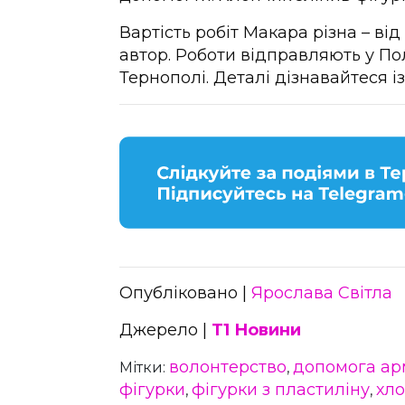
Вартість робіт Макара різна – від
автор. Роботи відправляють у По
Тернополі. Деталі дізнавайтеся і
Опубліковано |
Ярослава Світла
Джерело |
Т1 Новини
волонтерство
допомога ар
Мітки:
,
фігурки
фігурки з пластиліну
хл
,
,