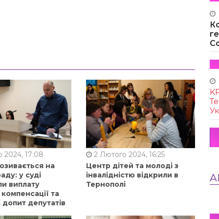
К
г
Co
KR
Те
Ук
 2024, 17:08
2 Лютого 2024, 16:25
позивається на
Центр дітей та молоді з
аду: у суді
інвалідністю відкрили в
А
ли виплату
Тернополі
 компенсації та
 допит депутатів