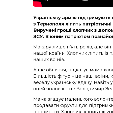
Українську армію підтримують 
з Тернополя ліпить патріотичні 
Виручені гроші хлопчик з допо
ЗСУ. З юним патріотом познайо
Макару лише п’ять років, але ві
нашої країни. Хлопчик ліпить із 
наших воїнів.
А ще обличчя, підказує мама хло
Більшість фігур – це наші воїни, 
веселу українську вдачу. Навіть у
оцей чоловік – це Володимир Зе
Мама згадує маленького волонтер
продавати фрукти для підтримки в
допомогти. Хлопчик зліпив фігурк