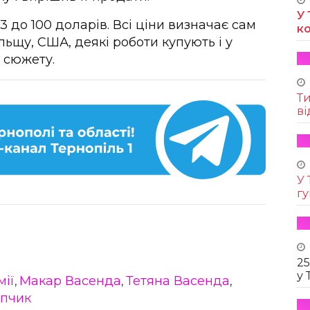
У 
 3 до 100 доларів. Всі ціни визначає сам
к
льщу, США, деякі роботи купують і у
з сюжету.
Т
ві
У 
г
25
у 
мії
Макар Васенда
Тетяна Васенда
,
,
,
опчик