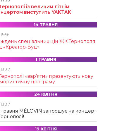
17:10
Тернополі із великим літнім
онцертом виступить YAKTAK
14 ТРАВНЯ
15:56
иждень спеціальних цін ЖК Тернополя
д «Креатор-Буд»
1 ТРАВНЯ
13:32
Тернополі «вар’яти» презентують нову
умористичну програму
24 КВІТНЯ
13:37
 травня MÉLOVIN запрошує на концерт
Тернополі!
19 КВІТНЯ