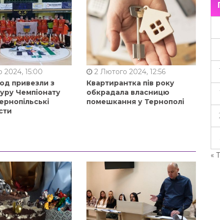
 2024, 15:00
2 Лютого 2024, 12:56
од привезли з
Квартирантка пів року
туру Чемпіонату
обкрадала власницю
ернопільські
помешкання у Тернополі
сти
« 