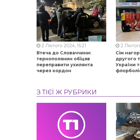
2 Лютого 2024, 15:21
2 Лютого
Втеча до Словаччини:
Сім нагор
тернополянин обіцяв
другого 
переправити ухилянта
України т
через кордон
флорболі
З ТІЄЇ Ж РУБРИКИ