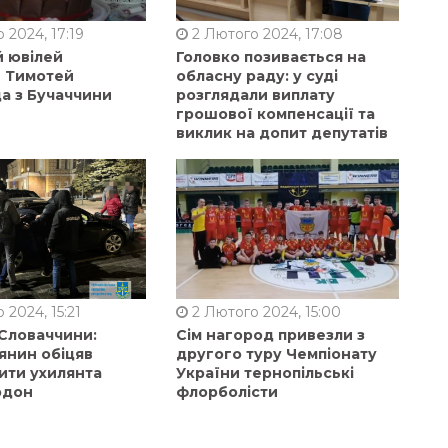
 2024, 17:19
2 Лютого 2024, 17:08
й ювілей
Головко позивається на
в Тимотей
обласну раду: у суді
а з Бучаччини
розглядали виплату
грошової компенсації та
виклик на допит депутатів
 2024, 15:21
2 Лютого 2024, 15:00
 Словаччини:
Сім нагород привезли з
янин обіцяв
другого туру Чемпіонату
ити ухилянта
України тернопільські
рдон
флорболісти