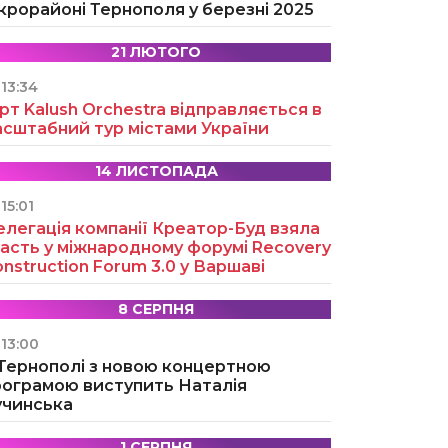
крорайоні Тернополя у березні 2025
21 ЛЮТОГО
13:34
рт Kalush Orchestra відправляється в
асштабний тур містами України
14 ЛИСТОПАДА
15:01
легація компанії Креатор-Буд взяла
асть у міжнародному форумі Recovery
nstruction Forum 3.0 у Варшаві
8 СЕРПНЯ
13:00
 Тернополі з новою концертною
рограмою виступить Наталія
учинська
1 СЕРПНЯ