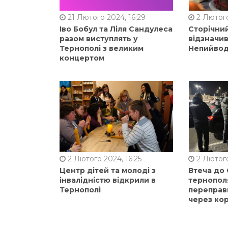
21 Лютого 2024, 16:29
2 Лютого
Іво Бобул та Ліля Сандулеса
Сторічни
разом виступлять у
відзначи
Тернополі з великим
Непийвод
концертом
2 Лютого 2024, 16:25
2 Лютого
Центр дітей та молоді з
Втеча до
інвалідністю відкрили в
тернопол
Тернополі
переправ
через ко