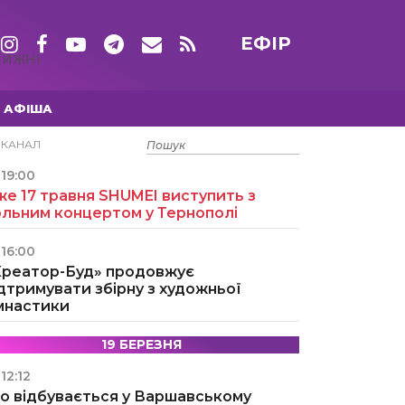
ЕФІР
ТИЖНІ
АФІША
15 ТРАВНЯ
ЕКАНАЛ
19:00
е 17 травня SHUMEI виступить з
ольним концертом у Тернополі
16:00
Креатор-Буд» продовжує
дтримувати збірну з художньої
імнастики
19 БЕРЕЗНЯ
12:12
о відбувається у Варшавському