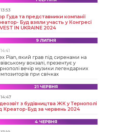
13:53
ор Гуда та представники компанії
еатор- Буд взяли участь у Конгресі
NVEST IN UKRAINE 2024
9 ЛИПНЯ
14:41
ex Pian, який грав під сиренами на
вівському вокзалі, презентує у
рнополі вечір музики легендарних
мпозиторів при свічках
21 ЧЕРВНЯ
14:47
деозвіт з будівництва ЖК у Тернополі
д Креатор-Буд за червень 2024
4 ЧЕРВНЯ