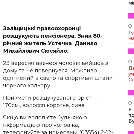
мі
Заліщицькі правоохоронці
Гу
розшукують пенсіонера. Зник 80-
м
річний житель Устечка Данило
Михайлович Сюсяйло.
23 вересня ввечері чоловік вийшов з
Де
дому та не повернувся. Можливо
уч
одягнений в светр та спортивні штани
Co
чорного кольору.
Прикмети розшукуваного: зріст —
170см., волосся коротке, сиве.
У
п
Якщо ви володієте будь-якою
Б
інформацією про чоловіка,
телефонуйте за номерами (03554) 2-12-