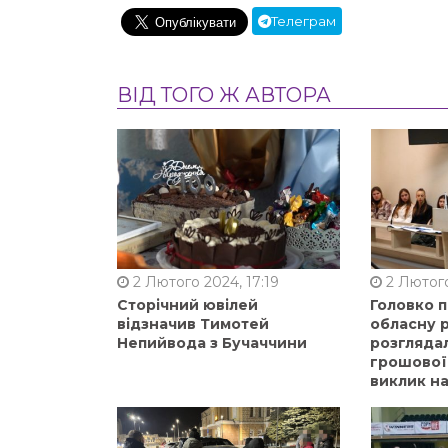
Телеграм
ВІД ТОГО Ж АВТОРА
2 Лютого 2024, 17:19
2 Лютого
Сторічний ювілей
Головко 
відзначив Тимотей
обласну р
Непийвода з Бучаччини
розгляда
грошової
виклик на