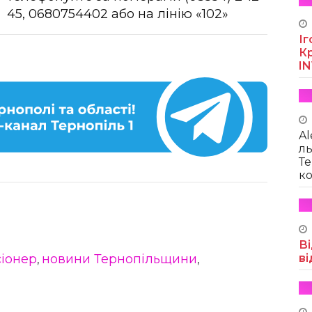
45, 0680754402 або на лінію «102»
Іг
Кр
I
Al
ль
Те
ко
Ві
сіонер
новини Тернопільщини
ві
,
,