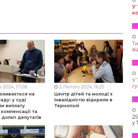
У 
к
Т
ві
У 
г
 2024, 17:08
2 Лютого 2024, 16:25
позивається на
Центр дітей та молоді з
аду: у суді
інвалідністю відкрили в
ли виплату
Тернополі
 компенсації та
25
 допит депутатів
у 