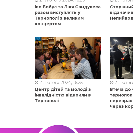
Іво Бобул та Ліля Сандулеса
Сторічни
разом виступлять у
відзначи
Тернополі з великим
Непийвод
концертом
2 Лютого 2024, 16:25
2 Лютого
Центр дітей та молоді з
Втеча до
інвалідністю відкрили в
тернопол
Тернополі
переправ
через ко