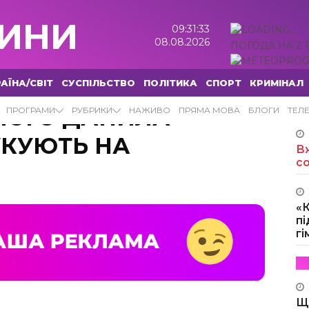
ИНИ
09:31:34
08.08.2026
ПОГОДА НА 2 
АЇНА/СВІТ
СУСПІЛЬСТВО
ПОЛІТИКА
СПОРТ
КРИМІНАЛ
НОГО ДАНИЛА
ПРОГРАМИ
РУБРИКИ
НАЖИВО
ПРЯМА МОВА
БЛОГИ
ТЕЛ
КУЮТЬ НА
Вж
с
«
пі
г
Щ