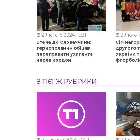
2 Лютого 2024, 15:21
2 Лютого
Втеча до Словаччини:
Сім нагор
тернополянин обіцяв
другого 
переправити ухилянта
України т
через кордон
флорболі
З ТІЄЇ Ж РУБРИКИ
21 Лютого 2024, 16:29
2 Лютого