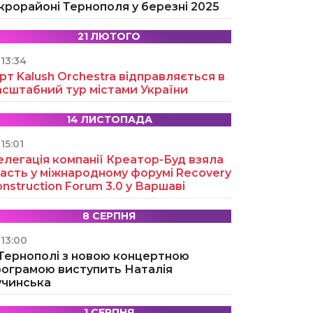
крорайоні Тернополя у березні 2025
21 ЛЮТОГО
13:34
рт Kalush Orchestra відправляється в
асштабний тур містами України
14 ЛИСТОПАДА
15:01
легація компанії Креатор-Буд взяла
асть у міжнародному форумі Recovery
nstruction Forum 3.0 у Варшаві
8 СЕРПНЯ
13:00
 Тернополі з новою концертною
рограмою виступить Наталія
учинська
1 СЕРПНЯ