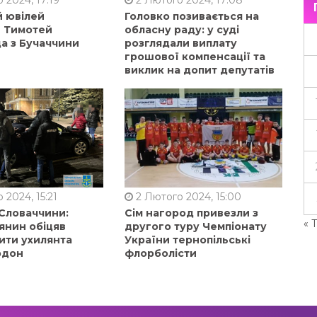
й ювілей
Головко позивається на
в Тимотей
обласну раду: у суді
а з Бучаччини
розглядали виплату
грошової компенсації та
виклик на допит депутатів
 2024, 15:21
2 Лютого 2024, 15:00
 Словаччини:
Сім нагород привезли з
« 
янин обіцяв
другого туру Чемпіонату
ити ухилянта
України тернопільські
рдон
флорболісти