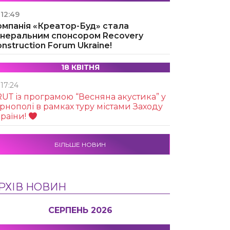
12:49
омпанія «Креатор-Буд» стала
енеральним спонсором Recovery
nstruction Forum Ukraine!
18 КВІТНЯ
17:24
UТ із програмою “Весняна акустика” у
рнополі в рамках туру містами Заходу
раїни!
БІЛЬШЕ НОВИН
РХІВ НОВИН
СЕРПЕНЬ 2026