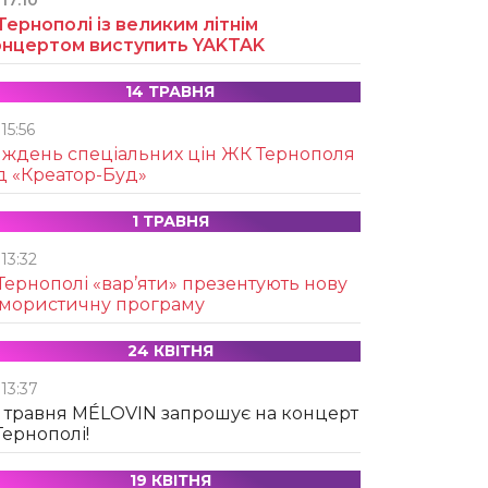
17:10
Тернополі із великим літнім
онцертом виступить YAKTAK
14 ТРАВНЯ
15:56
иждень спеціальних цін ЖК Тернополя
д «Креатор-Буд»
1 ТРАВНЯ
13:32
Тернополі «вар’яти» презентують нову
умористичну програму
24 КВІТНЯ
13:37
 травня MÉLOVIN запрошує на концерт
Тернополі!
19 КВІТНЯ