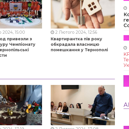
К
г
Co
 2024, 15:00
2 Лютого 2024, 12:56
од привезли з
Квартирантка пів року
туру Чемпіонату
обкрадала власницю
ернопільські
помешкання у Тернополі
KR
сти
Те
Ук
А
 2024, 17:19
2 Лютого 2024, 17:08