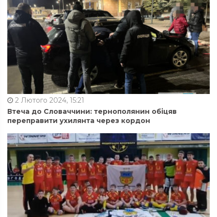
2 Лютого 2024, 15:21
Втеча до Словаччини: тернополянин обіцяв
переправити ухилянта через кордон