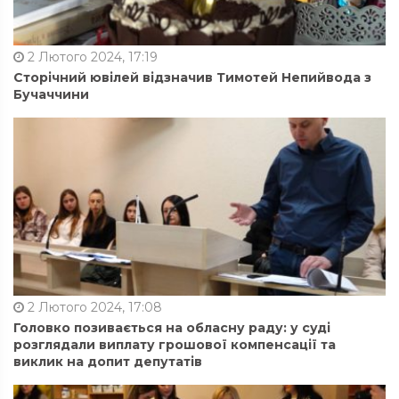
2 Лютого 2024, 17:19
Сторічний ювілей відзначив Тимотей Непийвода з
Бучаччини
2 Лютого 2024, 17:08
Головко позивається на обласну раду: у суді
розглядали виплату грошової компенсації та
виклик на допит депутатів