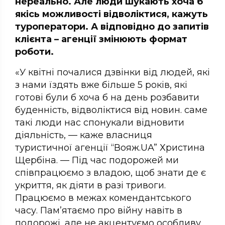
нереально. Але люди шукають хоча б
якісь можливості відволіктися, кажуть
туроператори. А відповідно до запитів
клієнта – агенції змінюють формат
роботи.
«У квітні почалися дзвінки від людей, які
з нами їздять вже більше 5 років, які
готові були б хоча б на день розбавити
буденність, відволіктися від новин. саме
такі люди нас спонукали відновити
діяльність, — каже власниця
туристичної агенції “Вояж.UA” Христина
Щербіна. — Під час подорожей ми
співпрацюємо з владою, щоб знати де є
укриття, як діяти в разі тривоги.
Працюємо в межах комендантського
часу. Пам’ятаємо про війну навіть в
подорожі, але не акцентуємо особливу