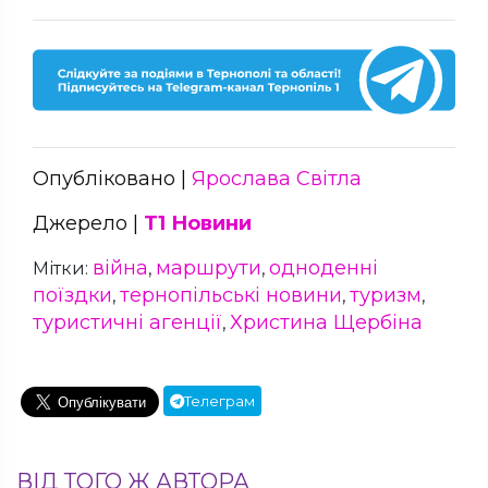
Опубліковано |
Ярослава Світла
Джерело |
Т1 Новини
війна
маршрути
одноденні
Мітки:
,
,
поїздки
тернопільські новини
туризм
,
,
,
туристичні агенції
Христина Щербіна
,
Телеграм
ВІД ТОГО Ж АВТОРА