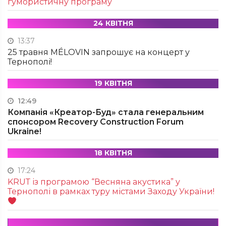
гумористичну програму
24 КВІТНЯ
13:37
25 травня MÉLOVIN запрошує на концерт у
Тернополі!
19 КВІТНЯ
12:49
Компанія «Креатор-Буд» стала генеральним
спонсором Recovery Construction Forum
Ukraine!
18 КВІТНЯ
17:24
KRUТ із програмою “Весняна акустика” у
Тернополі в рамках туру містами Заходу України!