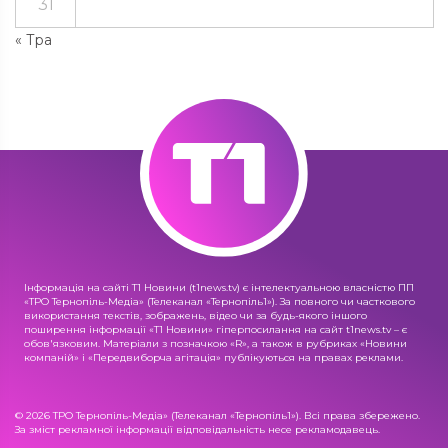
31
« Тра
Інформація на сайті Т1 Новини (t1news.tv) є інтелектуальною власністю ПП
«ТРО Тернопіль-Медіа» (Телеканал «Тернопіль1»). За повного чи часткового
використання текстів, зображень, відео чи за будь-якого іншого
поширення інформації «Т1 Новини» гіперпосилання на сайт t1news.tv – є
обов'язковим. Матеріали з позначкою «R», а також в рубриках «Новини
компаній» і «Передвиборча агітація» публікуються на правах реклами.
© 2026 ТРО Тернопіль-Медіа» (Телеканал «Тернопіль1»). Всі права збережено.
За зміст рекламної інформації відповідальність несе рекламодавець.