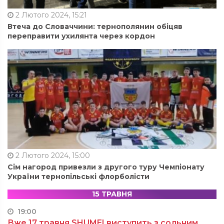
2 Лютого 2024, 15:21
Втеча до Словаччини: тернополянин обіцяв
переправити ухилянта через кордон
2 Лютого 2024, 15:00
Сім нагород привезли з другого туру Чемпіонату
України тернопільські флорболісти
15 ТРАВНЯ
19:00
Вже 17 травня SHUMEI виступить з сольним