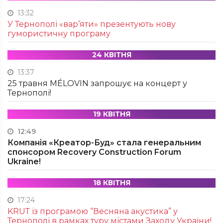
13:32
У Тернополі «вар’яти» презентують нову
гумористичну програму
24 КВІТНЯ
13:37
25 травня MÉLOVIN запрошує на концерт у
Тернополі!
19 КВІТНЯ
12:49
Компанія «Креатор-Буд» стала генеральним
спонсором Recovery Construction Forum
Ukraine!
18 КВІТНЯ
17:24
KRUТ із програмою “Весняна акустика” у
Тернополі в рамках туру містами Заходу України!