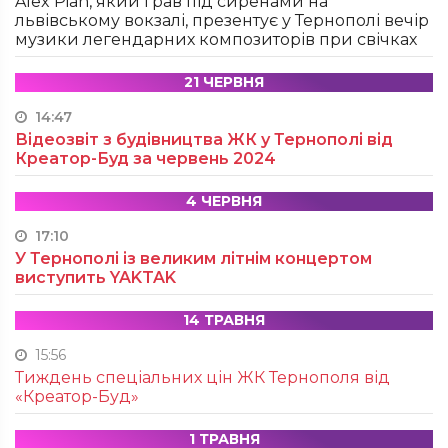
Alex Pian, який грав під сиренами на
львівському вокзалі, презентує у Тернополі вечір
музики легендарних композиторів при свічках
21 ЧЕРВНЯ
14:47
Відеозвіт з будівництва ЖК у Тернополі від
Креатор-Буд за червень 2024
4 ЧЕРВНЯ
17:10
У Тернополі із великим літнім концертом
виступить YAKTAK
14 ТРАВНЯ
15:56
Тиждень спеціальних цін ЖК Тернополя від
«Креатор-Буд»
1 ТРАВНЯ