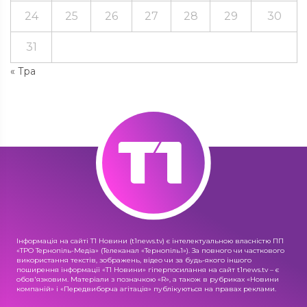
24
25
26
27
28
29
30
31
« Тра
Інформація на сайті Т1 Новини (t1news.tv) є інтелектуальною власністю ПП
«ТРО Тернопіль-Медіа» (Телеканал «Тернопіль1»). За повного чи часткового
використання текстів, зображень, відео чи за будь-якого іншого
поширення інформації «Т1 Новини» гіперпосилання на сайт t1news.tv – є
обов'язковим. Матеріали з позначкою «R», а також в рубриках «Новини
компаній» і «Передвиборча агітація» публікуються на правах реклами.