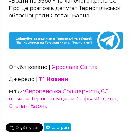
«Брати по Зброї» та жіночого крила ЄС.
Про це розповів депутат Тернопільської
обласної ради Степан Барна.
Опубліковано |
Ярослава Світла
Джерело |
Т1 Новини
Європейська Солідарність
ЄС
Мітки:
,
,
новини Тернопільщини
Софія Федина
,
,
Степан Барна
Телеграм