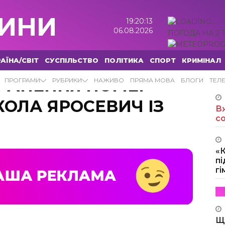
ИНИ
19:20:14
06.08.2026
ПОГОДА НА 2 
АЇНА/СВІТ
СУСПІЛЬСТВО
ПОЛІТИКА
СПОРТ
КРИМІНАЛ
ОРАНЕННЯ ПОМЕР
ПРОГРАМИ
РУБРИКИ
НАЖИВО
ПРЯМА МОВА
БЛОГИ
ТЕЛ
ОЛА ЯРОСЕВИЧ ІЗ
Вж
с
«
пі
г
Щ