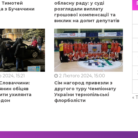
в Тимотей
обласну раду: у суді
а з Бучаччини
розглядали виплату
грошової компенсації та
виклик на допит депутатів
 2024, 15:21
2 Лютого 2024, 15:00
 Словаччини:
Сім нагород привезли з
янин обіцяв
другого туру Чемпіонату
ити ухилянта
України тернопільські
« 
рдон
флорболісти