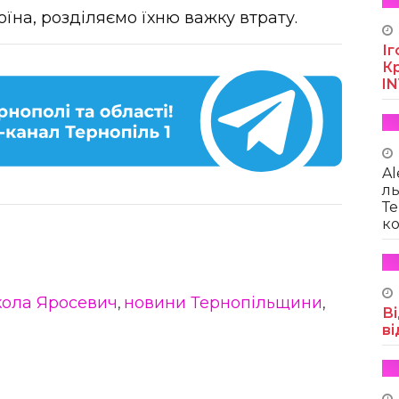
їна, розділяємо їхню важку втрату.
Іг
Кр
I
Al
ль
Те
ко
ола Яросевич
новини Тернопільщини
,
,
Ві
ві