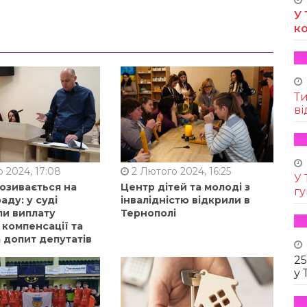
У 
к
Т
ві
 2024, 17:08
2 Лютого 2024, 16:25
У 
позивається на
Центр дітей та молоді з
г
аду: у суді
інвалідністю відкрили в
ли виплату
Тернополі
 компенсації та
 допит депутатів
25
у 