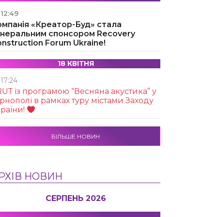
12:49
омпанія «Креатор-Буд» стала
енеральним спонсором Recovery
nstruction Forum Ukraine!
18 КВІТНЯ
17:24
UТ із програмою “Весняна акустика” у
рнополі в рамках туру містами Заходу
раїни!
БІЛЬШЕ НОВИН
РХІВ НОВИН
СЕРПЕНЬ 2026