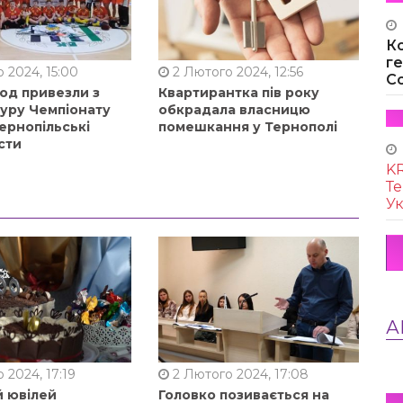
К
г
 2024, 15:00
2 Лютого 2024, 12:56
Co
од привезли з
Квартирантка пів року
туру Чемпіонату
обкрадала власницю
ернопільські
помешкання у Тернополі
сти
KR
Те
Ук
А
 2024, 17:19
2 Лютого 2024, 17:08
й ювілей
Головко позивається на