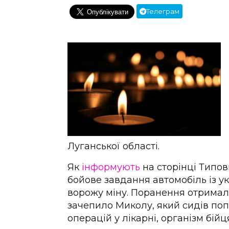
Телеграм
Луганської області.
Як
інформують
на сторінці Типо
бойове завдання автомобіль із у
ворожу міну. Поранення отримали
зачепило Миколу, який сидів поп
операцій у лікарні, організм бій