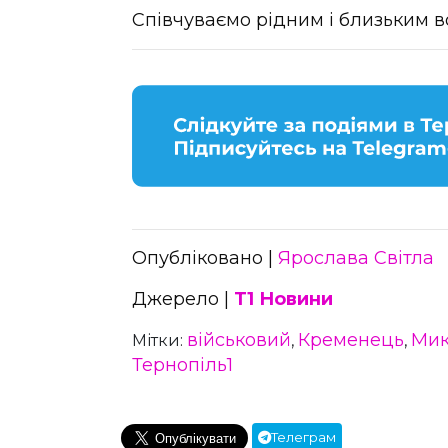
Співчуваємо рідним і близьким во
Опубліковано |
Ярослава Світла
Джерело |
Т1 Новини
військовий
Кременець
Мик
Мітки:
,
,
Тернопіль1
Телеграм