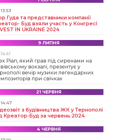
13:53
ор Гуда та представники компанії
еатор- Буд взяли участь у Конгресі
NVEST IN UKRAINE 2024
9 ЛИПНЯ
14:41
ex Pian, який грав під сиренами на
вівському вокзалі, презентує у
рнополі вечір музики легендарних
мпозиторів при свічках
21 ЧЕРВНЯ
14:47
деозвіт з будівництва ЖК у Тернополі
д Креатор-Буд за червень 2024
4 ЧЕРВНЯ