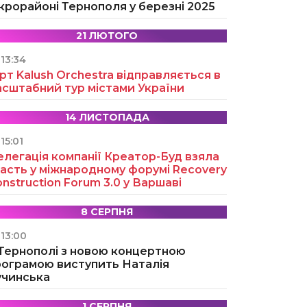
крорайоні Тернополя у березні 2025
21 ЛЮТОГО
13:34
рт Kalush Orchestra відправляється в
асштабний тур містами України
14 ЛИСТОПАДА
15:01
легація компанії Креатор-Буд взяла
асть у міжнародному форумі Recovery
nstruction Forum 3.0 у Варшаві
8 СЕРПНЯ
13:00
 Тернополі з новою концертною
рограмою виступить Наталія
учинська
1 СЕРПНЯ