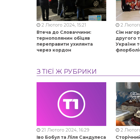
2 Лютого 2024, 15:21
2 Лютого
Втеча до Словаччини:
Сім нагор
тернополянин обіцяв
другого 
переправити ухилянта
України т
через кордон
флорболі
З ТІЄЇ Ж РУБРИКИ
21 Лютого 2024, 16:29
2 Лютого
Іво Бобул та Ліля Сандулеса
Сторічни