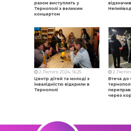
разом виступлять у
відзначи
Тернополі з великим
Непийвод
концертом
2 Лютого 2024, 16:25
2 Лютого
Центр дітей та молоді з
Втеча до
інвалідністю відкрили в
тернопол
Тернополі
переправ
через ко