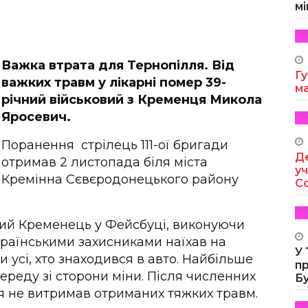
мі
Важка втрата для Тернопілля. Від
Гу
важких травм у лікарні помер 39-
м
річний військовий з Кременця Микола
Яросевич.
Поранення стрілець 111-ої бригади
Де
отримав 2 листопада біля міста
уч
Кремінна Сєвєродонецького району
Co
вий Кременець у Фейсбуці, виконуючи
країнськими захисниками наїхав на
У
 усі, хто знаходився в авто. Найбільше
п
ереду зі сторони міни. Після численних
Б
ця не витримав отриманих тяжких травм.