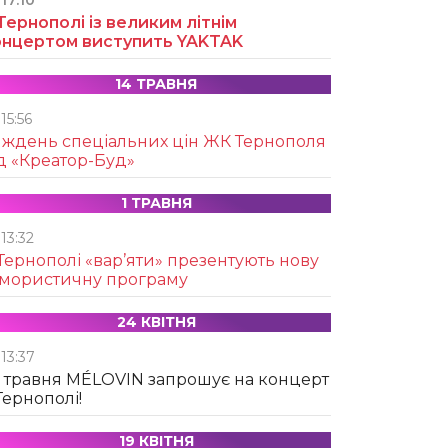
17:10
Тернополі із великим літнім
онцертом виступить YAKTAK
14 ТРАВНЯ
15:56
иждень спеціальних цін ЖК Тернополя
д «Креатор-Буд»
1 ТРАВНЯ
13:32
Тернополі «вар’яти» презентують нову
умористичну програму
24 КВІТНЯ
13:37
 травня MÉLOVIN запрошує на концерт
Тернополі!
19 КВІТНЯ