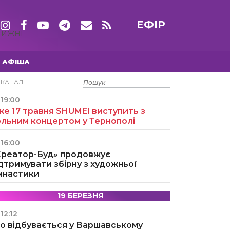
ЕФІР
ТИЖНІ
АФІША
15 ТРАВНЯ
ЕКАНАЛ
19:00
е 17 травня SHUMEI виступить з
ольним концертом у Тернополі
16:00
Креатор-Буд» продовжує
дтримувати збірну з художньої
імнастики
19 БЕРЕЗНЯ
12:12
о відбувається у Варшавському