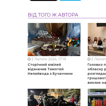
ВІД ТОГО Ж АВТОРА
2 Лютого 2024, 17:19
2 Лютого
Сторічний ювілей
Головко 
відзначив Тимотей
обласну р
Непийвода з Бучаччини
розгляда
грошової
виклик на