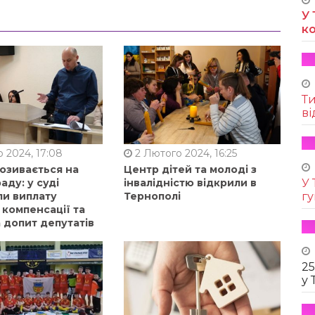
У 
к
Т
ві
 2024, 17:08
2 Лютого 2024, 16:25
позивається на
Центр дітей та молоді з
аду: у суді
інвалідністю відкрили в
У 
ли виплату
Тернополі
г
 компенсації та
 допит депутатів
25
у 