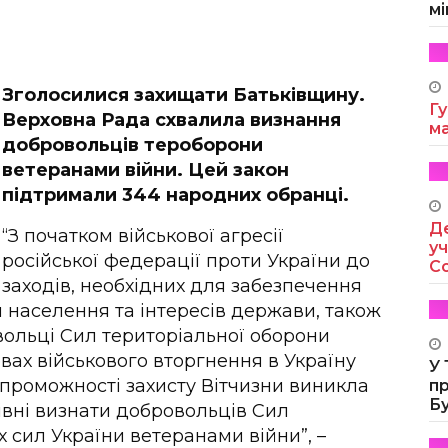
мі
Зголосилися захищати Батьківщину.
Гу
Верховна Рада схвалила визнання
м
добровольців тероборони
ветеранами війни. Цей закон
підтримали 344 народних обранці.
Де
“З початком військової агресії
уч
російської федерації проти України до
Co
заходів, необхідних для забезпечення
и населення та інтересів держави, також
вольці Сил територіальної оборони
овах військового вторгнення в Україну
У
спроможності захисту Вітчизни виникла
п
Б
івні визнати добровольців Сил
 сил України ветеранами війни”, –