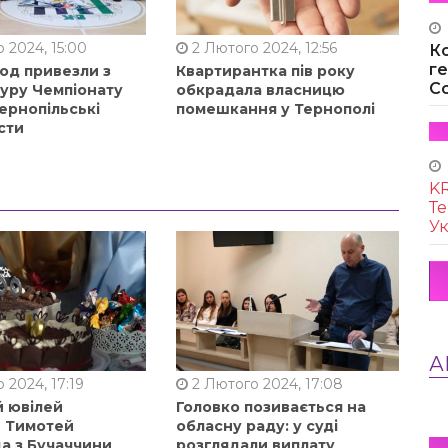
 2024, 15:00
2 Лютого 2024, 12:56
К
г
од привезли з
Квартирантка пів року
Co
туру Чемпіонату
обкрадала власницю
ернопільські
помешкання у Тернополі
сти
KR
Те
Ук
А
 2024, 17:19
2 Лютого 2024, 17:08
й ювілей
Головко позивається на
в Тимотей
обласну раду: у суді
а з Бучаччини
розглядали виплату