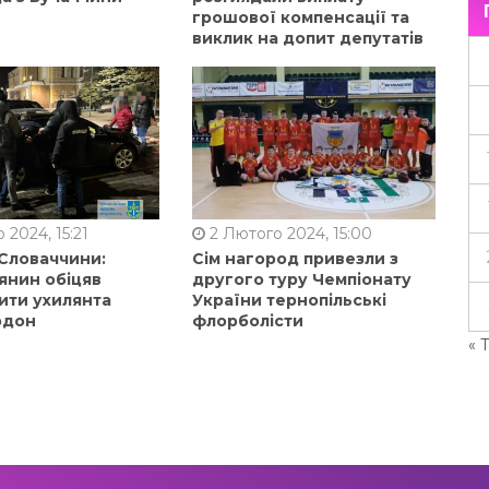
грошової компенсації та
виклик на допит депутатів
 2024, 15:21
2 Лютого 2024, 15:00
 Словаччини:
Сім нагород привезли з
янин обіцяв
другого туру Чемпіонату
ити ухилянта
України тернопільські
рдон
флорболісти
« 