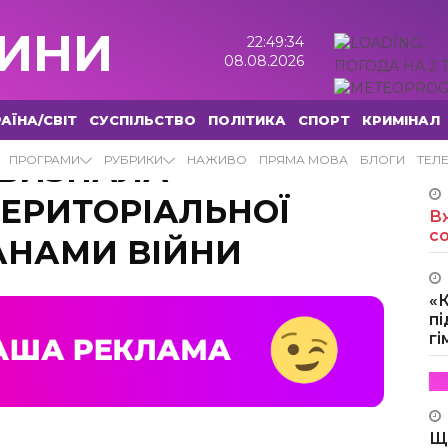
ИНИ
22:49:35
08.08.2026
ПОГОДА НА 2 
АЇНА/СВІТ
СУСПІЛЬСТВО
ПОЛІТИКА
СПОРТ
КРИМІНАЛ
 ВИЗНАЛА
ПРОГРАМИ
РУБРИКИ
НАЖИВО
ПРЯМА МОВА
БЛОГИ
ТЕЛ
ЕРИТОРІАЛЬНОЇ
Вж
с
АНАМИ ВІЙНИ
«
пі
г
Щ