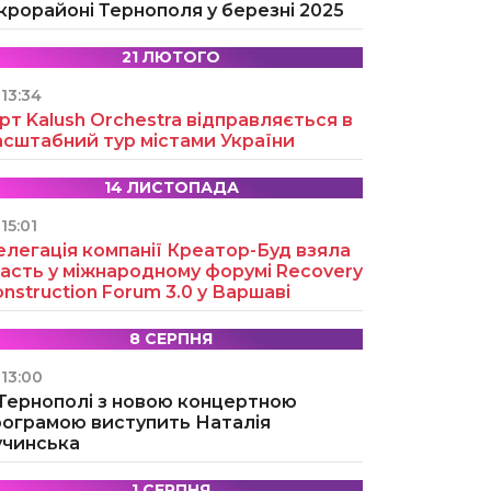
крорайоні Тернополя у березні 2025
21 ЛЮТОГО
13:34
рт Kalush Orchestra відправляється в
асштабний тур містами України
14 ЛИСТОПАДА
15:01
легація компанії Креатор-Буд взяла
асть у міжнародному форумі Recovery
nstruction Forum 3.0 у Варшаві
8 СЕРПНЯ
13:00
 Тернополі з новою концертною
рограмою виступить Наталія
учинська
1 СЕРПНЯ