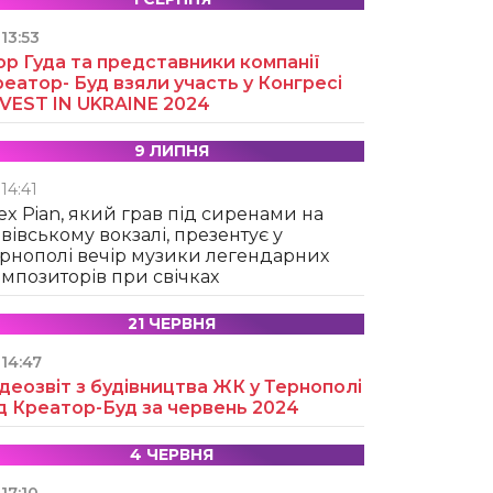
13:53
ор Гуда та представники компанії
еатор- Буд взяли участь у Конгресі
NVEST IN UKRAINE 2024
9 ЛИПНЯ
14:41
ex Pian, який грав під сиренами на
вівському вокзалі, презентує у
рнополі вечір музики легендарних
мпозиторів при свічках
21 ЧЕРВНЯ
14:47
деозвіт з будівництва ЖК у Тернополі
д Креатор-Буд за червень 2024
4 ЧЕРВНЯ