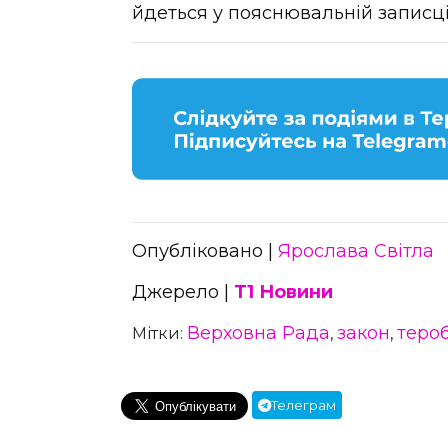
йдеться у пояснювальній записці
Опубліковано |
Ярослава Світла
Джерело |
Т1 Новини
Верховна Рада
закон
теро
Мітки:
,
,
Телеграм