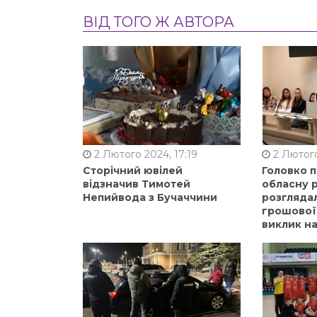
ВІД ТОГО Ж АВТОРА
2 Лютого 2024, 17:19
2 Лютого
Сторічний ювілей
Головко 
відзначив Тимотей
обласну р
Непийвода з Бучаччини
розгляда
грошової
виклик на