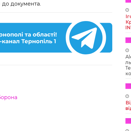
 до документа.
Іг
Кр
I
Al
ль
Те
ко
борона
Ві
ві