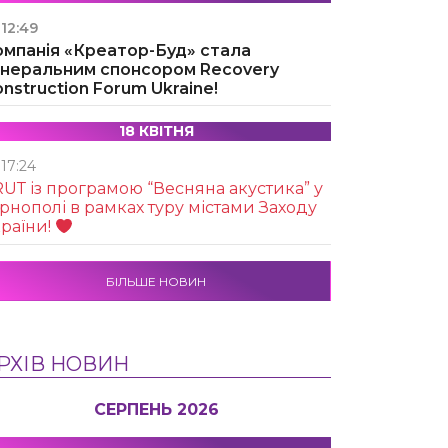
12:49
омпанія «Креатор-Буд» стала
енеральним спонсором Recovery
nstruction Forum Ukraine!
18 КВІТНЯ
17:24
UТ із програмою “Весняна акустика” у
рнополі в рамках туру містами Заходу
раїни!
БІЛЬШЕ НОВИН
РХІВ НОВИН
СЕРПЕНЬ 2026