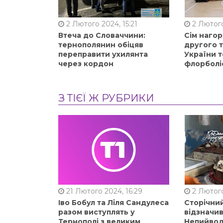
2 Лютого 2024, 15:21
2 Лютого
Втеча до Словаччини:
Сім нагор
тернополянин обіцяв
другого 
переправити ухилянта
України т
через кордон
флорболі
З ТІЄЇ Ж РУБРИКИ
21 Лютого 2024, 16:29
2 Лютого
Іво Бобул та Ліля Сандулеса
Сторічни
разом виступлять у
відзначи
Тернополі з великим
Непийвод