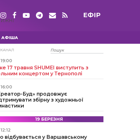
ЕФІР
ТИЖНІ
АФІША
15 ТРАВНЯ
ЕКАНАЛ
19:00
е 17 травня SHUMEI виступить з
ольним концертом у Тернополі
16:00
Креатор-Буд» продовжує
дтримувати збірну з художньої
імнастики
19 БЕРЕЗНЯ
12:12
о відбувається у Варшавському