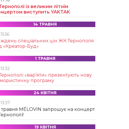
17:10
Тернополі із великим літнім
онцертом виступить YAKTAK
14 ТРАВНЯ
15:56
иждень спеціальних цін ЖК Тернополя
д «Креатор-Буд»
1 ТРАВНЯ
13:32
Тернополі «вар’яти» презентують нову
умористичну програму
24 КВІТНЯ
13:37
 травня MÉLOVIN запрошує на концерт
Тернополі!
19 КВІТНЯ