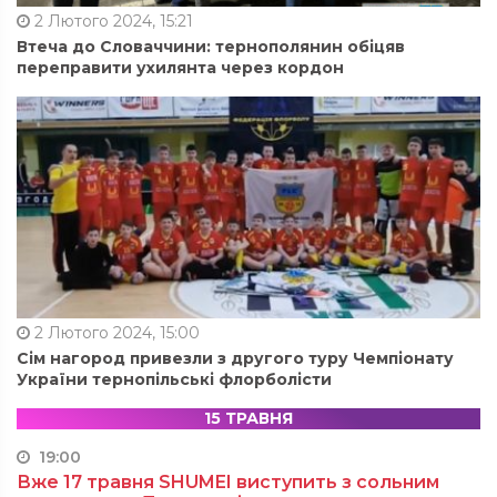
2 Лютого 2024, 15:21
Втеча до Словаччини: тернополянин обіцяв
переправити ухилянта через кордон
2 Лютого 2024, 15:00
Сім нагород привезли з другого туру Чемпіонату
України тернопільські флорболісти
15 ТРАВНЯ
19:00
Вже 17 травня SHUMEI виступить з сольним