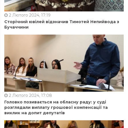
2 Лютого 2024, 17:19
Сторічний ювілей відзначив Тимотей Непийвода з
Бучаччини
2 Лютого 2024, 17:08
Головко позивається на обласну раду: у суді
розглядали виплату грошової компенсації та
виклик на допит депутатів