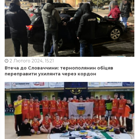
2 Лютого 2024, 15:21
Втеча до Словаччини: тернополянин обіцяв
переправити ухилянта через кордон