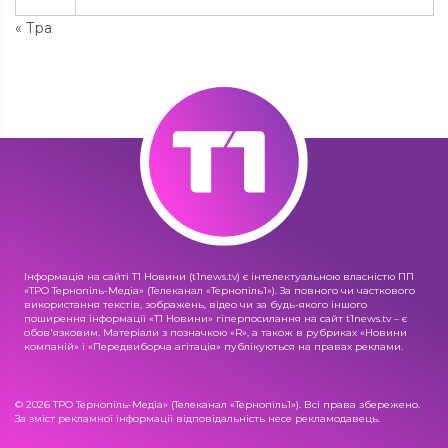
« Тра
Інформація на сайті Т1 Новини (t1news.tv) є інтелектуальною власністю ПП
«ТРО Тернопіль-Медіа» (Телеканал «Тернопіль1»). За повного чи часткового
використання текстів, зображень, відео чи за будь-якого іншого
поширення інформації «Т1 Новини» гіперпосилання на сайт t1news.tv – є
обов'язковим. Матеріали з позначкою «R», а також в рубриках «Новини
компаній» і «Передвиборча агітація» публікуються на правах реклами.
© 2026 ТРО Тернопіль-Медіа» (Телеканал «Тернопіль1»). Всі права збережено.
За зміст рекламної інформації відповідальність несе рекламодавець.