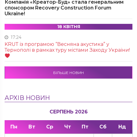
Компанія «Креатор-Буд» стала генеральним
спонсором Recovery Construction Forum
Ukraine!
18 КВІТНЯ
17:24
KRUТ із програмою “Весняна акустика” у
Тернополі в рамках туру містами Заходу України!
БІЛЬШЕ НОВИН
АРХІВ НОВИН
СЕРПЕНЬ 2026
Пн
Вт
Ср
Чт
Пт
Сб
Нд