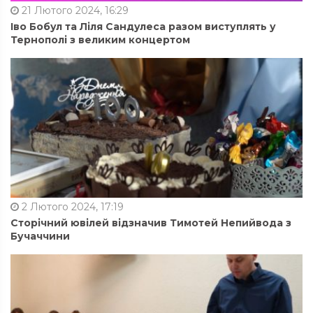
21 Лютого 2024, 16:29
Іво Бобул та Ліля Сандулеса разом виступлять у
Тернополі з великим концертом
2 Лютого 2024, 17:19
Сторічний ювілей відзначив Тимотей Непийвода з
Бучаччини