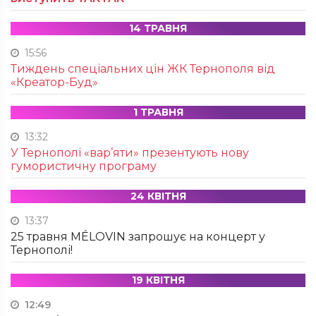
14 ТРАВНЯ
15:56
Тиждень спеціальних цін ЖК Тернополя від
«Креатор-Буд»
1 ТРАВНЯ
13:32
У Тернополі «вар’яти» презентують нову
гумористичну програму
24 КВІТНЯ
13:37
25 травня MÉLOVIN запрошує на концерт у
Тернополі!
19 КВІТНЯ
12:49