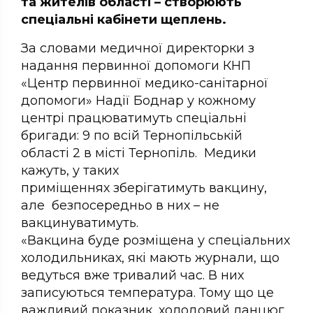
та жителів області – створюють
спеціальні кабінети щеплень.
За словами медичної директорки з
надання первинної допомоги КНП
«Центр первинної медико-санітарної
допомоги» Надії Боднар у кожному
центрі працюватимуть спеціальні
бригади: 9 по всій Тернопільській
області 2 в місті Тернопіль. Медики
кажуть, у таких
приміщеннях зберігатимуть вакцину,
але безпосередньо в них – не
вакцинуватимуть.
«Вакцина буде розміщена у спеціальних
холодильниках, які мають журнали, що
ведуться вже тривалий час. В них
записуються температура. Тому що це
важливий показник, холодовий ланцюг.