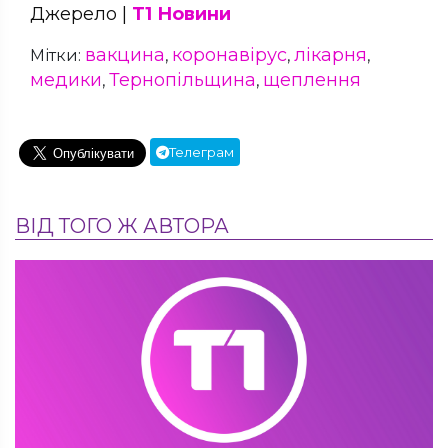
Джерело |
Т1 Новини
вакцина
коронавірус
лікарня
Мітки:
,
,
,
медики
Тернопільщина
щеплення
,
,
Телеграм
ВІД ТОГО Ж АВТОРА