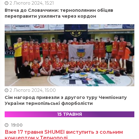
2 Лютого 2024, 15:21
Втеча до Словаччини: тернополянин обіцяв
переправити ухилянта через кордон
2 Лютого 2024, 15:00
Сім нагород привезли з другого туру Чемпіонату
України тернопільські флорболісти
15 ТРАВНЯ
19:00
Вже 17 травня SHUMEI виступить з сольним
концертом у Тернополі