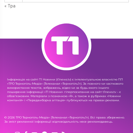
« Тра
Інформація на сайті Т1 Новини (t1news.tv) є інтелектуальною власністю ПП
«ТРО Тернопіль-Медіа» (Телеканал «Тернопіль1»). За повного чи часткового
використання текстів, зображень, відео чи за будь-якого іншого
поширення інформації «Т1 Новини» гіперпосилання на сайт t1news.tv – є
обов'язковим. Матеріали з позначкою «R», а також в рубриках «Новини
компаній» і «Передвиборча агітація» публікуються на правах реклами.
© 2026 ТРО Тернопіль-Медіа» (Телеканал «Тернопіль1»). Всі права збережено.
За зміст рекламної інформації відповідальність несе рекламодавець.