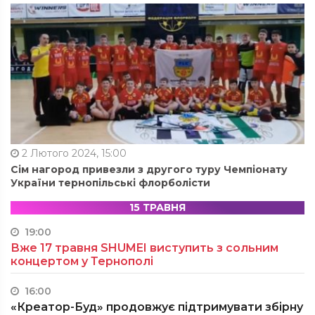
2 Лютого 2024, 15:00
Сім нагород привезли з другого туру Чемпіонату
України тернопільські флорболісти
15 ТРАВНЯ
19:00
Вже 17 травня SHUMEI виступить з сольним
концертом у Тернополі
16:00
«Креатор-Буд» продовжує підтримувати збірну