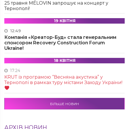
25 травня MÉLOVIN запрошує на концерт у
Тернополі!
19 КВІТНЯ
12:49
Компанія «Креатор-Буд» стала генеральним
спонсором Recovery Construction Forum
Ukraine!
18 КВІТНЯ
17:24
KRUТ із програмою “Весняна акустика” у
Тернополі в рамках туру містами Заходу України!
БІЛЬШЕ НОВИН
АРХІВ НОВИН