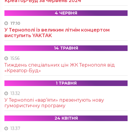
Креатор-Буд за червень 2024
4 ЧЕРВНЯ
17:10
У Тернополі із великим літнім концертом
виступить YAKTAK
14 ТРАВНЯ
15:56
Тиждень спеціальних цін ЖК Тернополя від
«Креатор-Буд»
1 ТРАВНЯ
13:32
У Тернополі «вар’яти» презентують нову
гумористичну програму
24 КВІТНЯ
13:37