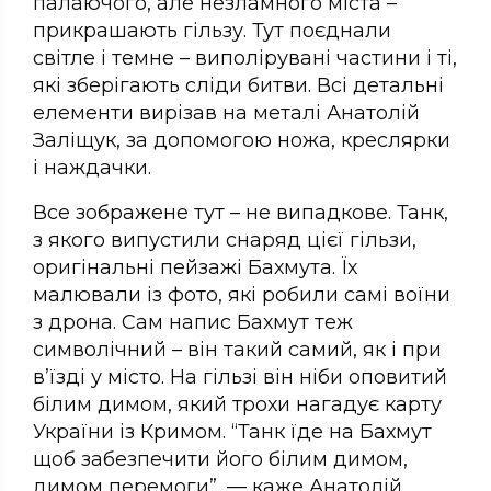
палаючого, але незламного міста –
прикрашають гільзу. Тут поєднали
світле і темне – виполірувані частини і ті,
які зберігають сліди битви. Всі детальні
елементи вирізав на металі Анатолій
Заліщук, за допомогою ножа, креслярки
і наждачки.
Все зображене тут – не випадкове. Танк,
з якого випустили снаряд цієї гільзи,
оригінальні пейзажі Бахмута. Їх
малювали із фото, які робили самі воїни
з дрона. Сам напис Бахмут теж
символічний – він такий самий, як і при
в’їзді у місто. На гільзі він ніби оповитий
білим димом, який трохи нагадує карту
України із Кримом. “Танк їде на Бахмут
щоб забезпечити його білим димом,
димом перемоги”, — каже Анатолій