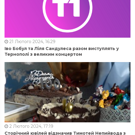
21 Лютого 2024, 16:29
Іво Бобул та Ліля Сандулеса разом виступлять у
Тернополі з великим концертом
2 Лютого 2024, 17:19
Сторічний ювілей відзначив Тимотей Непийвода з