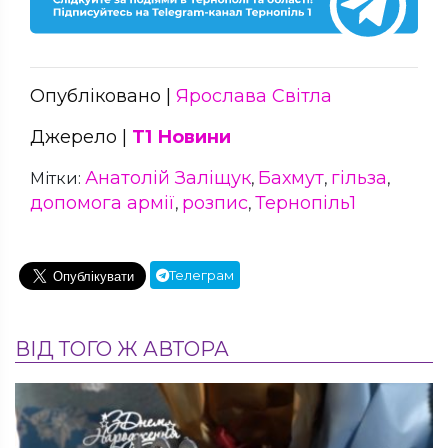
Опубліковано |
Ярослава Світла
Джерело |
Т1 Новини
Анатолій Заліщук
Бахмут
гільза
Мітки:
,
,
,
допомога армії
розпис
Тернопіль1
,
,
Телеграм
ВІД ТОГО Ж АВТОРА