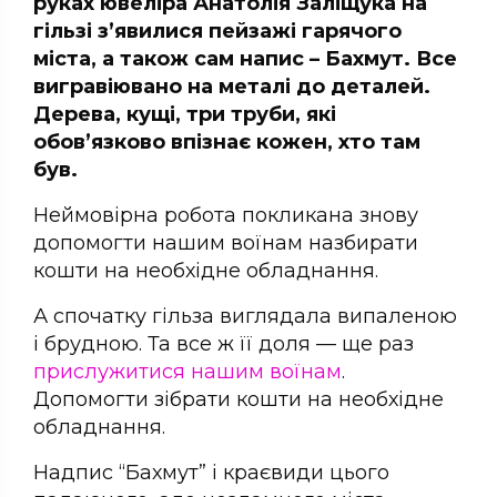
руках ювеліра Анатолія Заліщука на
гільзі з’явилися пейзажі гарячого
міста, а також сам напис – Бахмут. Все
вигравіювано на металі до деталей.
Дерева, кущі, три труби, які
обов’язково впізнає кожен, хто там
був.
Неймовірна робота покликана знову
допомогти нашим воїнам назбирати
кошти на необхідне обладнання.
А спочатку гільза виглядала випаленою
і брудною. Та все ж її доля — ще раз
прислужитися нашим воїнам
.
Допомогти зібрати кошти на необхідне
обладнання.
Надпис “Бахмут” і краєвиди цього