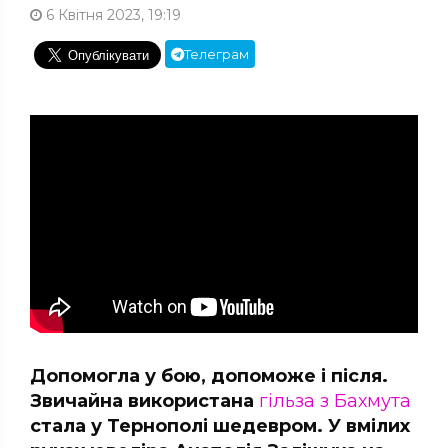
6 Квітня 2023, 19:19
Телеграм
Допомогла у бою, допоможе і після.
Звичайна використана
гільза з Бахмута
стала у Тернополі шедевром. У вмілих