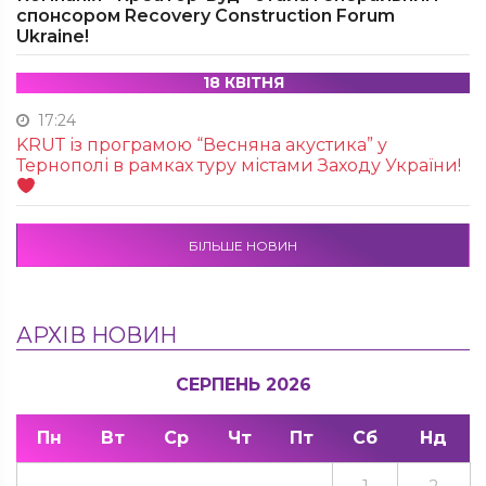
спонсором Recovery Construction Forum
Ukraine!
18 КВІТНЯ
17:24
KRUТ із програмою “Весняна акустика” у
Тернополі в рамках туру містами Заходу України!
БІЛЬШЕ НОВИН
АРХІВ НОВИН
СЕРПЕНЬ 2026
Пн
Вт
Ср
Чт
Пт
Сб
Нд