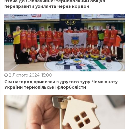
Втеча до Словаччини: тернополянин обіцяв
переправити ухилянта через кордон
2 Лютого 2024, 15:00
Сім нагород привезли з другого туру Чемпіонату
України тернопільські флорболісти