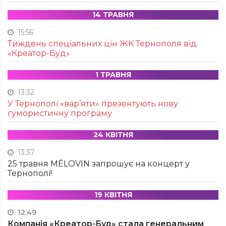
14 ТРАВНЯ
15:56
Тиждень спеціальних цін ЖК Тернополя від
«Креатор-Буд»
1 ТРАВНЯ
13:32
У Тернополі «вар’яти» презентують нову
гумористичну програму
24 КВІТНЯ
13:37
25 травня MÉLOVIN запрошує на концерт у
Тернополі!
19 КВІТНЯ
12:49
Компанія «Креатор-Буд» стала генеральним