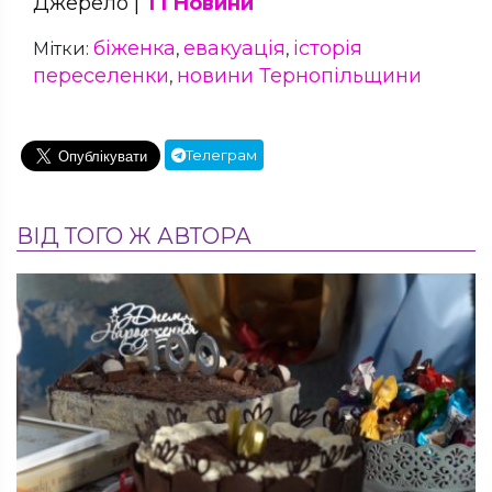
Джерело |
Т1 Новини
біженка
евакуація
історія
Мітки:
,
,
переселенки
новини Тернопільщини
,
Телеграм
ВІД ТОГО Ж АВТОРА