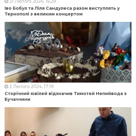
21 Лютого 2024, 16:29
Іво Бобул та Ліля Сандулеса разом виступлять у
Тернополі з великим концертом
2 Лютого 2024, 17:19
Сторічний ювілей відзначив Тимотей Непийвода з
Бучаччини