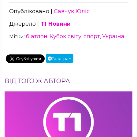
Опубліковано |
Савчук Юлія
Джерело |
Т1 Новини
біатлон
Кубок світу
спорт
Україна
Мітки:
,
,
,
Телеграм
ВІД ТОГО Ж АВТОРА