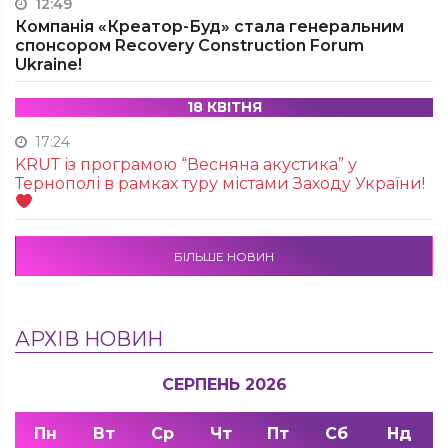
12:49
Компанія «Креатор-Буд» стала генеральним
спонсором Recovery Construction Forum
Ukraine!
18 КВІТНЯ
17:24
KRUТ із програмою “Весняна акустика” у
Тернополі в рамках туру містами Заходу України!
БІЛЬШЕ НОВИН
АРХІВ НОВИН
СЕРПЕНЬ 2026
Пн
Вт
Ср
Чт
Пт
Сб
Нд