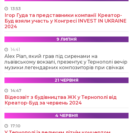
13:53
Ігор Гуда та представники компанії Креатор-
Буд взяли участь у Конгресі INVEST IN UKRAINE
2024
9 ЛИПНЯ
14:41
Alex Pian, який грав під сиренами на
львівському вокзалі, презентує у Тернополі вечір
музики легендарних композиторів при свічках
21 ЧЕРВНЯ
14:47
Відеозвіт з будівництва ЖК у Тернополі від
Креатор-Буд за червень 2024
4 ЧЕРВНЯ
17:10
У Тернополі із великим літнім концертом