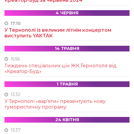
Креатор-Буд за червень 2024
4 ЧЕРВНЯ
17:10
У Тернополі із великим літнім концертом
виступить YAKTAK
14 ТРАВНЯ
15:56
Тиждень спеціальних цін ЖК Тернополя від
«Креатор-Буд»
1 ТРАВНЯ
13:32
У Тернополі «вар’яти» презентують нову
гумористичну програму
24 КВІТНЯ
13:37