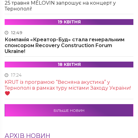
25 травня MÉLOVIN запрошує на концерт у
Тернополі!
19 КВІТНЯ
12:49
Компанія «Креатор-Буд» стала генеральним
спонсором Recovery Construction Forum
Ukraine!
18 КВІТНЯ
17:24
KRUТ із програмою “Весняна акустика” у
Тернополі в рамках туру містами Заходу України!
БІЛЬШЕ НОВИН
АРХІВ НОВИН