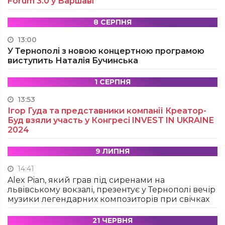
Forum 3.0 у Варшаві
8 СЕРПНЯ
13:00
У Тернополі з новою концертною програмою
виступить Наталія Бучинська
1 СЕРПНЯ
13:53
Ігор Гуда та представники компанії Креатор-
Буд взяли участь у Конгресі INVEST IN UKRAINE
2024
9 ЛИПНЯ
14:41
Alex Pian, який грав під сиренами на
львівському вокзалі, презентує у Тернополі вечір
музики легендарних композиторів при свічках
21 ЧЕРВНЯ