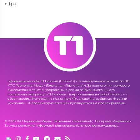
« Тра
Інформація на сайті Т1 Новини (t1news.tv) є інтелектуальною власністю ПП
«ТРО Тернопіль-Медіа» (Телеканал «Тернопіль1»). За повного чи часткового
використання текстів, зображень, відео чи за будь-якого іншого
поширення інформації «Т1 Новини» гіперпосилання на сайт t1news.tv – є
обов'язковим. Матеріали з позначкою «R», а також в рубриках «Новини
компаній» і «Передвиборча агітація» публікуються на правах реклами.
© 2026 ТРО Тернопіль-Медіа» (Телеканал «Тернопіль1»). Всі права збережено.
За зміст рекламної інформації відповідальність несе рекламодавець.