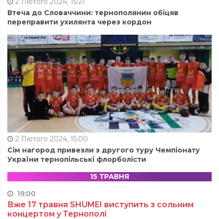
2 Лютого 2024, 15:21
Втеча до Словаччини: тернополянин обіцяв
переправити ухилянта через кордон
2 Лютого 2024, 15:00
Сім нагород привезли з другого туру Чемпіонату
України тернопільські флорболісти
15 ТРАВНЯ
19:00
Вже 17 травня SHUMEI виступить з сольним
концертом у Тернополі