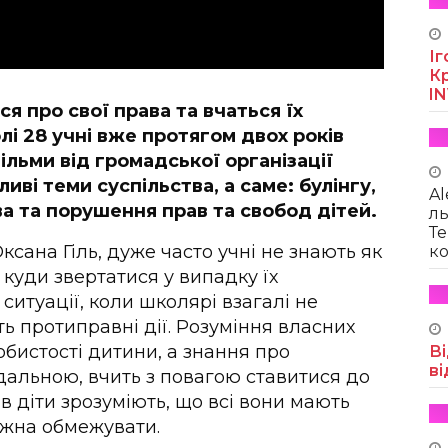
Іг
Кр
I
я про свої права та вчаться їх
лі 28 учні вже протягом двох років
льми від громадської організації
иві теми суспільства, а саме: булінгу,
Al
а та порушення прав та свобод дітей.
ль
Те
сана Гіль, дуже часто учні не знають як
ко
 куди звертатися у випадку їх
ситуації, коли школярі взагалі не
ь протиправні дії. Розуміння власних
бистості дитини, а знання про
Ві
ві
ідальною, вчить з повагою ставитися до
в діти зрозуміють, що всі вони мають
можна обмежувати.