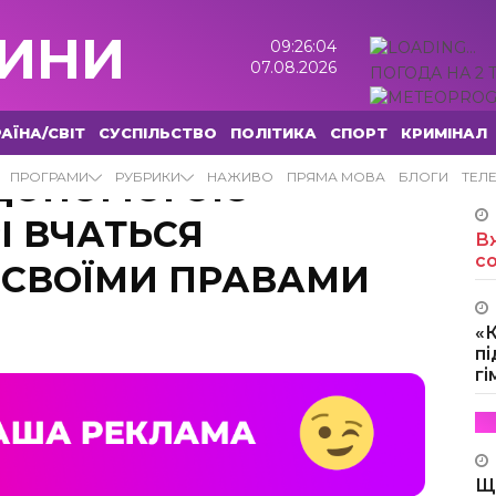
ИНИ
09:26:05
07.08.2026
ПОГОДА НА 2 
АЇНА/СВІТ
СУСПІЛЬСТВО
ПОЛІТИКА
СПОРТ
КРИМІНАЛ
А ДОПОМОГОЮ
ПРОГРАМИ
РУБРИКИ
НАЖИВО
ПРЯМА МОВА
БЛОГИ
ТЕЛ
І ВЧАТЬСЯ
Вж
с
 СВОЇМИ ПРАВАМИ
«
пі
г
Щ