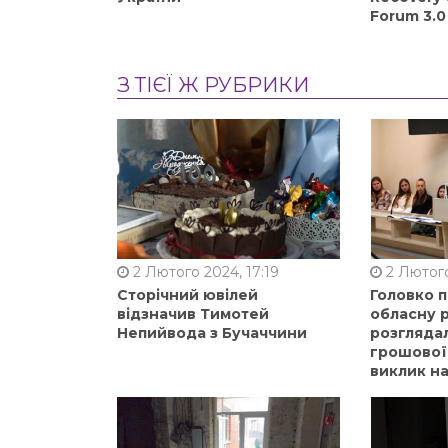
Forum 3.0
З ТІЄЇ Ж РУБРИКИ
2 Лютого 2024, 17:19
2 Лютого
Сторічний ювілей
Головко 
відзначив Тимотей
обласну р
Непийвода з Бучаччини
розгляда
грошової
виклик на