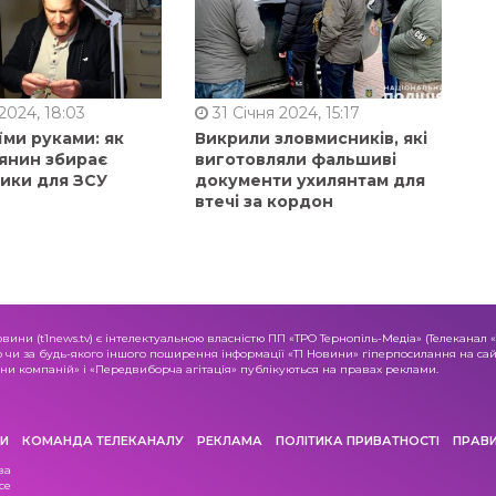
2024, 18:03
31 Січня 2024, 15:17
їми руками: як
Викрили зловмисників, які
янин збирає
виготовляли фальшиві
ники для ЗСУ
документи ухилянтам для
втечі за кордон
овини (t1news.tv) є інтелектуальною власністю ПП «ТРО Тернопіль-Медіа» (Телеканал 
о чи за будь-якого іншого поширення інформації «Т1 Новини» гіперпосилання на сайт
и компаній» і «Передвиборча агітація» публікуються на правах реклами.
И
КОМАНДА ТЕЛЕКАНАЛУ
РЕКЛАМА
ПОЛІТИКА ПРИВАТНОСТІ
ПРАВ
ва
се