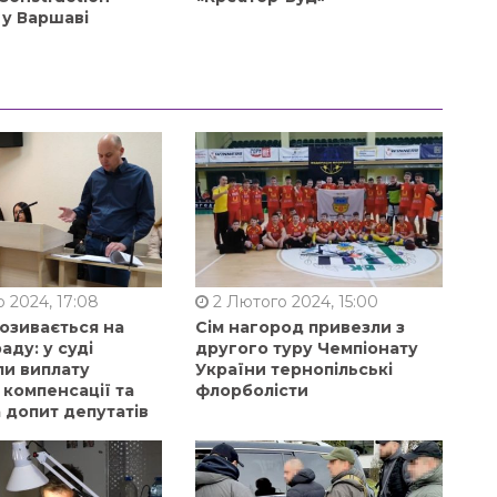
 у Варшаві
 2024, 17:08
2 Лютого 2024, 15:00
позивається на
Сім нагород привезли з
аду: у суді
другого туру Чемпіонату
ли виплату
України тернопільські
 компенсації та
флорболісти
 допит депутатів