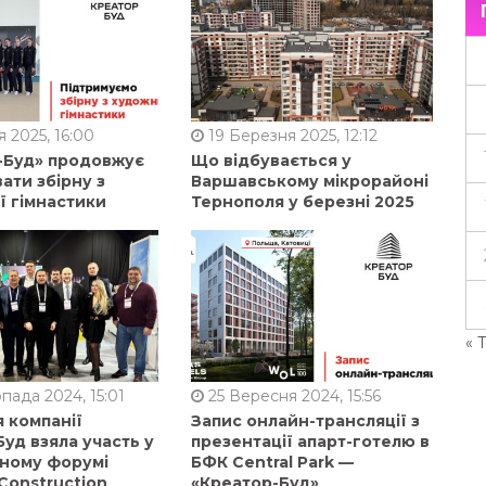
 2025, 16:00
19 Березня 2025, 12:12
-Буд» продовжує
Що відбувається у
ати збірну з
Варшавському мікрорайоні
ї гімнастики
Тернополя у березні 2025
« 
пада 2024, 15:01
25 Вересня 2024, 15:56
 компанії
Запис онлайн-трансляції з
уд взяла участь у
презентації апарт-готелю в
ному форумі
БФК Central Park —
Construction
«Креатор-Буд»