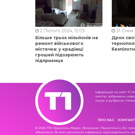
2 Лютого 2024, 12:03
31 Січня 
Більше трьох мільйонів на
Дрон сво
ремонт військового
тернопол
містечка: у крадіжці
безпілот
грошей підозрюють
підприємця
Інформація на сайті Т1 Н
текстів, зображень, віде
також в рубриках «Новин
ПРО НАС
КОНТАКТ
© 2026 ТРО Тернопіль-Медіа» (Телеканал «Тернопіль1»). Всі пра
збережено. За зміст рекламної інформації відповідальність не