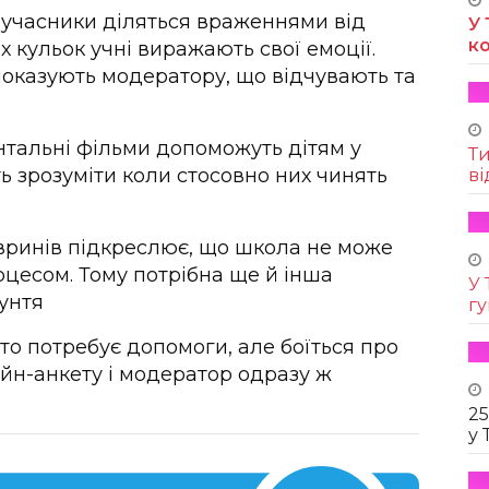
 учасники діляться враженнями від
У 
к
 кульок учні виражають свої емоції.
показують модератору, що відчувають та
нтальні фільми допоможуть дітям у
Т
 зрозуміти коли стосовно них чинять
ві
вринів підкреслює, що школа не може
оцесом. Тому потрібна ще й інша
У 
рунтя
г
то потребує допомоги, але боїться про
йн-анкету і модератор одразу ж
25
у 