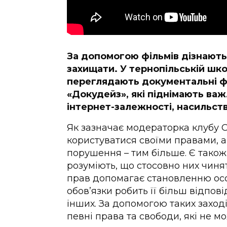
За допомогою фільмів дізнаютьс
захищати. У тернопільській шко
переглядають документальні фі
«Докудейз», які піднімають важл
інтернет-залежності, насильств
Як зазначає модераторка клубу Ок
користуватися своїми правами, а
порушення – тим більше. Є також 
розуміють, що стосовно них чинят
прав допомагає становленню осо
обов’язки робить її більш відпов
інших. За допомогою таких заході
певні права та свободи, які не 