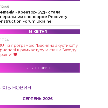
12:49
омпанія «Креатор-Буд» стала
енеральним спонсором Recovery
nstruction Forum Ukraine!
18 КВІТНЯ
17:24
UТ із програмою “Весняна акустика” у
рнополі в рамках туру містами Заходу
раїни!
БІЛЬШЕ НОВИН
РХІВ НОВИН
СЕРПЕНЬ 2026