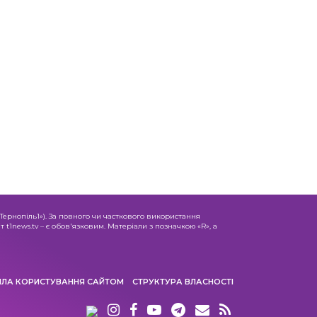
«Тернопіль1»). За повного чи часткового використання
 t1news.tv – є обов'язковим. Матеріали з позначкою «R», а
ИЛА КОРИСТУВАННЯ САЙТОМ
СТРУКТУРА ВЛАСНОСТІ