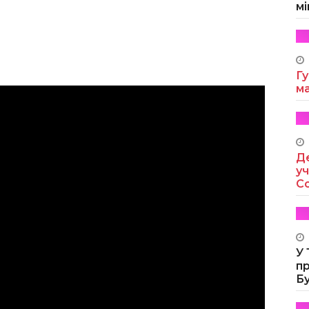
мі
Гу
м
Де
уч
Co
У
п
Б