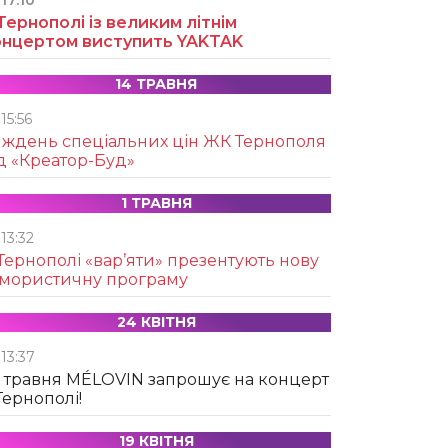
17:10
Тернополі із великим літнім
онцертом виступить YAKTAK
14 ТРАВНЯ
15:56
иждень спеціальних цін ЖК Тернополя
д «Креатор-Буд»
1 ТРАВНЯ
13:32
Тернополі «вар’яти» презентують нову
умористичну програму
24 КВІТНЯ
13:37
 травня MÉLOVIN запрошує на концерт
Тернополі!
19 КВІТНЯ