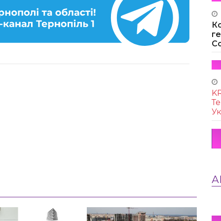
К
г
Co
KR
Те
Ук
А