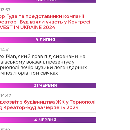
13:53
ор Гуда та представники компанії
еатор- Буд взяли участь у Конгресі
NVEST IN UKRAINE 2024
9 ЛИПНЯ
14:41
ex Pian, який грав під сиренами на
вівському вокзалі, презентує у
рнополі вечір музики легендарних
мпозиторів при свічках
21 ЧЕРВНЯ
14:47
деозвіт з будівництва ЖК у Тернополі
д Креатор-Буд за червень 2024
4 ЧЕРВНЯ