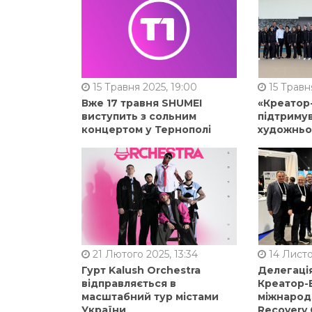
15 Травня 2025, 19:00
15 Травня
Вже 17 травня SHUMEI
«Креатор
виступить з сольним
підтримув
концертом у Тернополі
художньо
21 Лютого 2025, 13:34
14 Листо
Гурт Kalush Orchestra
Делегація
відправляється в
Креатор-Б
масштабний тур містами
міжнарод
України
Recovery 