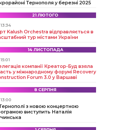
крорайоні Тернополя у березні 2025
21 ЛЮТОГО
13:34
рт Kalush Orchestra відправляється в
асштабний тур містами України
14 ЛИСТОПАДА
15:01
легація компанії Креатор-Буд взяла
асть у міжнародному форумі Recovery
nstruction Forum 3.0 у Варшаві
8 СЕРПНЯ
13:00
 Тернополі з новою концертною
рограмою виступить Наталія
учинська
1 СЕРПНЯ