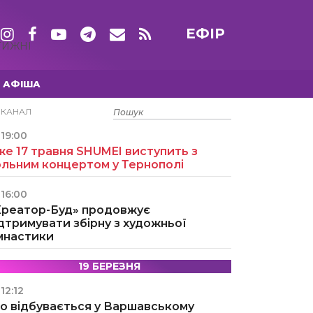
ЕФІР
ТИЖНІ
АФІША
15 ТРАВНЯ
ЕКАНАЛ
19:00
е 17 травня SHUMEI виступить з
ольним концертом у Тернополі
16:00
Креатор-Буд» продовжує
дтримувати збірну з художньої
імнастики
19 БЕРЕЗНЯ
12:12
о відбувається у Варшавському