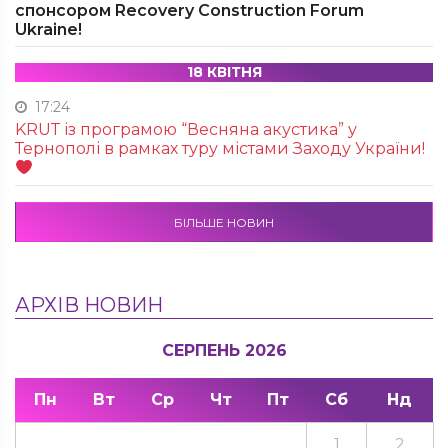
спонсором Recovery Construction Forum
Ukraine!
18 КВІТНЯ
17:24
KRUТ із програмою “Весняна акустика” у
Тернополі в рамках туру містами Заходу України!
БІЛЬШЕ НОВИН
АРХІВ НОВИН
СЕРПЕНЬ 2026
Пн
Вт
Ср
Чт
Пт
Сб
Нд
1
2