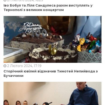
21 Лютого 2024, 16:29
Іво Бобул та Ліля Сандулеса разом виступлять у
Тернополі з великим концертом
2 Лютого 2024, 17:19
Сторічний ювілей відзначив Тимотей Непийвода з
Бучаччини