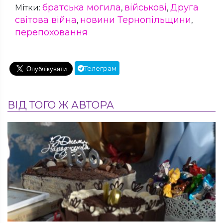
братська могила
військові
Друга
Мітки:
,
,
світова війна
новини Тернопільщини
,
,
перепоховання
Телеграм
ВІД ТОГО Ж АВТОРА