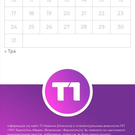
17
18
19
20
21
22
23
24
25
26
27
28
29
30
31
« Тра
Інформація на сайті Т1 Новини (t1news.tv) є інтелектуальною власністю ПП
«ТРО Тернопіль-Медіа» (Телеканал «Тернопіль1»). За повного чи часткового
використання текстів, зображень, відео чи за будь-якого іншого