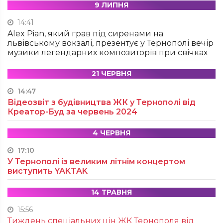
9 ЛИПНЯ
14:41
Alex Pian, який грав під сиренами на
львівському вокзалі, презентує у Тернополі вечір
музики легендарних композиторів при свічках
21 ЧЕРВНЯ
14:47
Відеозвіт з будівництва ЖК у Тернополі від
Креатор-Буд за червень 2024
4 ЧЕРВНЯ
17:10
У Тернополі із великим літнім концертом
виступить YAKTAK
14 ТРАВНЯ
15:56
Тиждень спеціальних цін ЖК Тернополя від