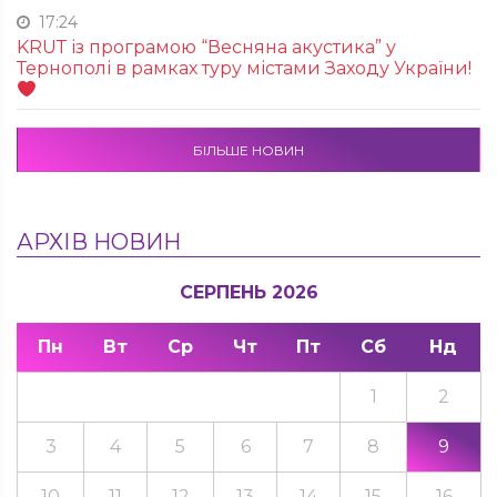
17:24
KRUТ із програмою “Весняна акустика” у
Тернополі в рамках туру містами Заходу України!
БІЛЬШЕ НОВИН
АРХІВ НОВИН
СЕРПЕНЬ 2026
Пн
Вт
Ср
Чт
Пт
Сб
Нд
1
2
3
4
5
6
7
8
9
10
11
12
13
14
15
16