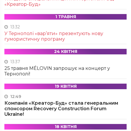
«Креатор-Буд»
1 ТРАВНЯ
13:32
У Тернополі «вар’яти» презентують нову
гумористичну програму
24 КВІТНЯ
13:37
25 травня MÉLOVIN запрошує на концерт у
Тернополі!
19 КВІТНЯ
12:49
Компанія «Креатор-Буд» стала генеральним
спонсором Recovery Construction Forum
Ukraine!
18 КВІТНЯ