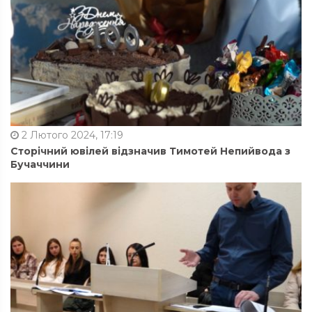
2 Лютого 2024, 17:19
Сторічний ювілей відзначив Тимотей Непийвода з
Бучаччини