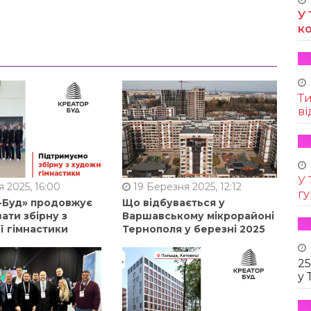
У 
к
Т
ві
У 
 2025, 16:00
19 Березня 2025, 12:12
г
-Буд» продовжує
Що відбувається у
ати збірну з
Варшавському мікрорайоні
ї гімнастики
Тернополя у березні 2025
25
у 