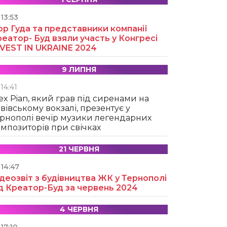
13:53
ор Гуда та представники компанії
еатор- Буд взяли участь у Конгресі
NVEST IN UKRAINE 2024
9 ЛИПНЯ
14:41
ex Pian, який грав під сиренами на
вівському вокзалі, презентує у
рнополі вечір музики легендарних
мпозиторів при свічках
21 ЧЕРВНЯ
14:47
деозвіт з будівництва ЖК у Тернополі
д Креатор-Буд за червень 2024
4 ЧЕРВНЯ