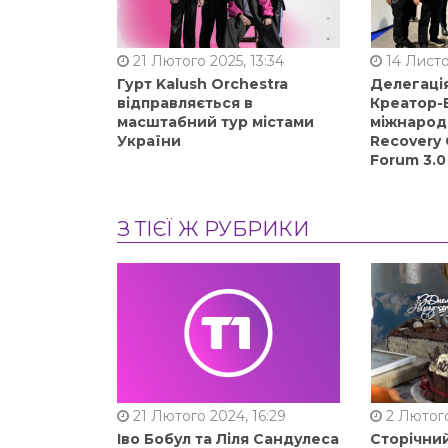
21 Лютого 2025, 13:34
14 Листо
Гурт Kalush Orchestra
Делегація
відправляється в
Креатор-Б
масштабний тур містами
міжнарод
України
Recovery 
Forum 3.0
З ТІЄЇ Ж РУБРИКИ
21 Лютого 2024, 16:29
2 Лютого
Іво Бобул та Ліля Сандулеса
Сторічни