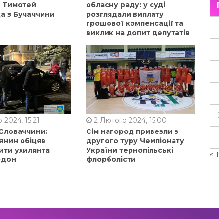
в Тимотей
обласну раду: у суді
а з Бучаччини
розглядали виплату
грошової компенсації та
виклик на допит депутатів
 2024, 15:21
2 Лютого 2024, 15:00
 Словаччини:
Сім нагород привезли з
янин обіцяв
другого туру Чемпіонату
ити ухилянта
України тернопільські
« 
рдон
флорболісти