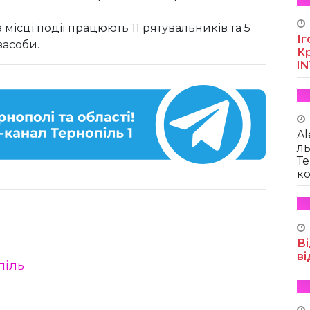
місці події працюють 11 рятувальників та 5
Іг
засоби.
Кр
I
Al
ль
Те
ко
Ві
ві
піль