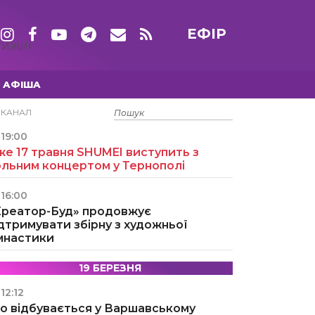
ЕФІР
ТИЖНІ
АФІША
15 ТРАВНЯ
ЕКАНАЛ
19:00
е 17 травня SHUMEI виступить з
ольним концертом у Тернополі
16:00
Креатор-Буд» продовжує
дтримувати збірну з художньої
імнастики
19 БЕРЕЗНЯ
12:12
о відбувається у Варшавському