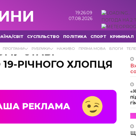
ИНИ
19:26:10
07.08.2026
ПОГОДА НА 2 
АЇНА/СВІТ
СУСПІЛЬСТВО
ПОЛІТИКА
СПОРТ
КРИМІНАЛ
ОМУ СТАВІ
ПРОГРАМИ
РУБРИКИ
НАЖИВО
ПРЯМА МОВА
БЛОГИ
ТЕЛ
 19-РІЧНОГО ХЛОПЦЯ
Вж
с
«
пі
г
Щ