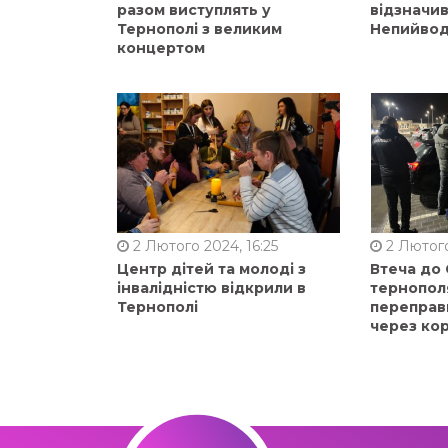
разом виступлять у
відзначи
Тернополі з великим
Непийвод
концертом
2 Лютого 2024, 16:25
2 Лютого
Центр дітей та молоді з
Втеча до
інвалідністю відкрили в
тернопол
Тернополі
переправ
через ко