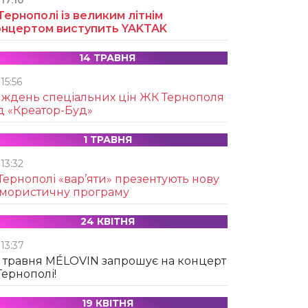
17:10
Тернополі із великим літнім
онцертом виступить YAKTAK
14 ТРАВНЯ
15:56
иждень спеціальних цін ЖК Тернополя
д «Креатор-Буд»
1 ТРАВНЯ
13:32
Тернополі «вар’яти» презентують нову
умористичну програму
24 КВІТНЯ
13:37
 травня MÉLOVIN запрошує на концерт
Тернополі!
19 КВІТНЯ