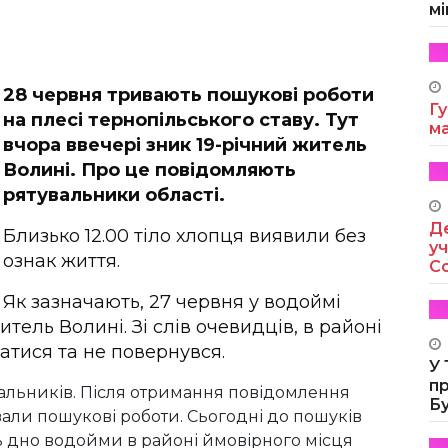
мі
28 червня тривають пошукові роботи
Гу
на плесі тернопільського ставу. Тут
м
вчора ввечері зник 19-річний житель
Волині. Про це повідомляють
рятувальники області.
Де
Близько 12.00 тіло хлопця виявили без
уч
ознак життя.
Co
Як зазначають, 27 червня у водоймі
ель Волині. Зі слів очевидців, в районі
атися та не повернувся.
У
п
альників. Після отримання повідомлення
Б
вали пошукові роботи. Сьогодні до пошуків
ь дно водойми в районі ймовірного місця