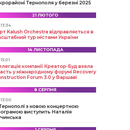
крорайоні Тернополя у березні 2025
21 ЛЮТОГО
13:34
рт Kalush Orchestra відправляється в
асштабний тур містами України
14 ЛИСТОПАДА
15:01
легація компанії Креатор-Буд взяла
асть у міжнародному форумі Recovery
nstruction Forum 3.0 у Варшаві
8 СЕРПНЯ
13:00
 Тернополі з новою концертною
рограмою виступить Наталія
учинська
1 СЕРПНЯ