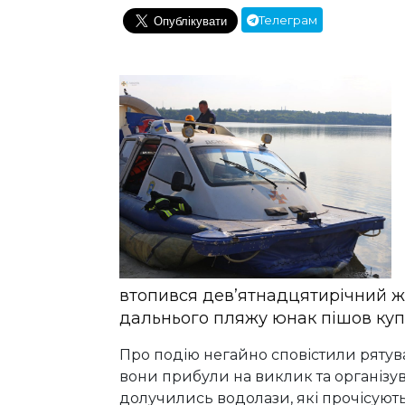
Телеграм
втопився дев’ятнадцятирічний жит
дальнього пляжу юнак пішов куп
Про подію негайно сповістили рятув
вони прибули на виклик та організу
долучились водолази, які прочісуют