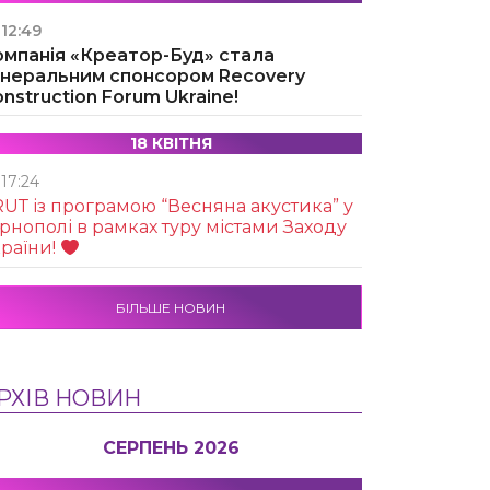
12:49
омпанія «Креатор-Буд» стала
енеральним спонсором Recovery
nstruction Forum Ukraine!
18 КВІТНЯ
17:24
UТ із програмою “Весняна акустика” у
рнополі в рамках туру містами Заходу
раїни!
БІЛЬШЕ НОВИН
РХІВ НОВИН
СЕРПЕНЬ 2026