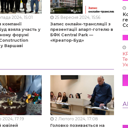
К
пада 2024, 15:01
25 Вересня 2024, 15:56
г
 компанії
Запис онлайн-трансляції з
Co
уд взяла участь у
презентації апарт-готелю в
ному форумі
БФК Central Park —
Construction
«Креатор-Буд»
 у Варшаві
KR
Те
Ук
А
 2024, 17:19
2 Лютого 2024, 17:08
й ювілей
Головко позивається на