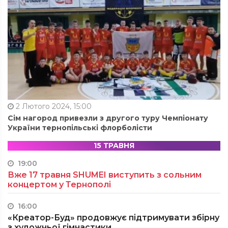
2 Лютого 2024, 15:00
Сім нагород привезли з другого туру Чемпіонату
України тернопільські флорболісти
15 ТРАВНЯ
19:00
Вже 17 травня SHUMEI виступить з сольним
концертом у Тернополі
16:00
«Креатор-Буд» продовжує підтримувати збірну
з художньої гімнастики