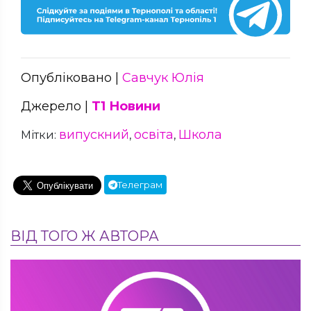
Опубліковано |
Савчук Юлія
Джерело |
Т1 Новини
випускний
освіта
Школа
Мітки:
,
,
Телеграм
ВІД ТОГО Ж АВТОРА