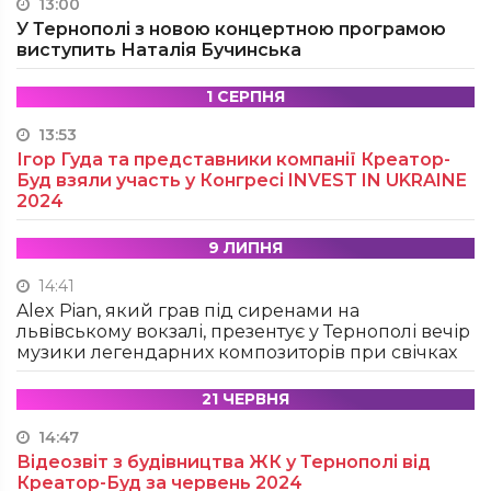
13:00
У Тернополі з новою концертною програмою
виступить Наталія Бучинська
1 СЕРПНЯ
13:53
Ігор Гуда та представники компанії Креатор-
Буд взяли участь у Конгресі INVEST IN UKRAINE
2024
9 ЛИПНЯ
14:41
Alex Pian, який грав під сиренами на
львівському вокзалі, презентує у Тернополі вечір
музики легендарних композиторів при свічках
21 ЧЕРВНЯ
14:47
Відеозвіт з будівництва ЖК у Тернополі від
Креатор-Буд за червень 2024