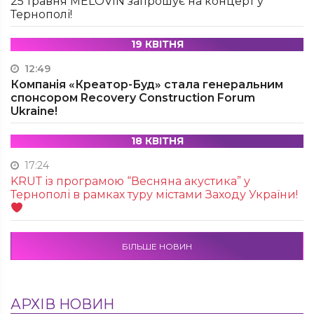
25 травня MÉLOVIN запрошує на концерт у
Тернополі!
19 КВІТНЯ
12:49
Компанія «Креатор-Буд» стала генеральним
спонсором Recovery Construction Forum
Ukraine!
18 КВІТНЯ
17:24
KRUТ із програмою “Весняна акустика” у
Тернополі в рамках туру містами Заходу України!
БІЛЬШЕ НОВИН
АРХІВ НОВИН