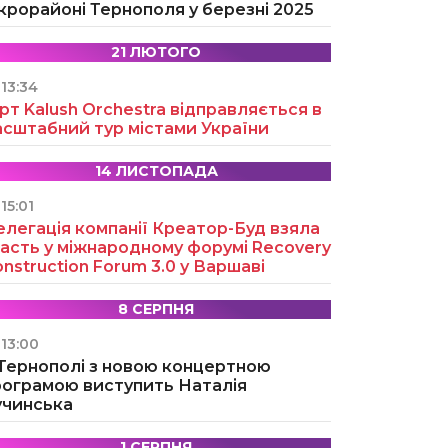
крорайоні Тернополя у березні 2025
21 ЛЮТОГО
13:34
рт Kalush Orchestra відправляється в
асштабний тур містами України
14 ЛИСТОПАДА
15:01
легація компанії Креатор-Буд взяла
асть у міжнародному форумі Recovery
nstruction Forum 3.0 у Варшаві
8 СЕРПНЯ
13:00
 Тернополі з новою концертною
рограмою виступить Наталія
учинська
1 СЕРПНЯ