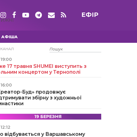
ЕФІР
ТИЖНІ
АФІША
15 ТРАВНЯ
ЕКАНАЛ
19:00
е 17 травня SHUMEI виступить з
ольним концертом у Тернополі
16:00
Креатор-Буд» продовжує
дтримувати збірну з художньої
імнастики
19 БЕРЕЗНЯ
12:12
о відбувається у Варшавському