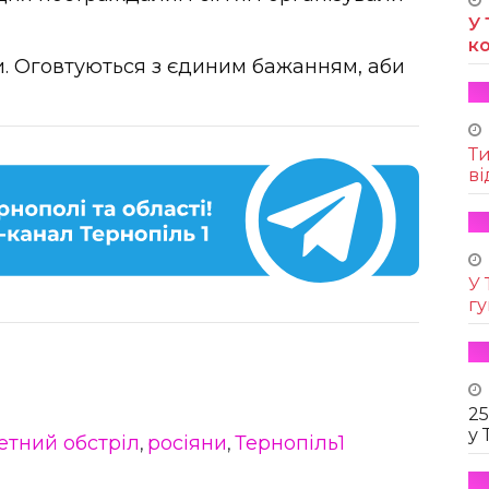
У 
к
. Оговтуються з єдиним бажанням, аби
Т
ві
У 
г
25
у 
етний обстріл
росіяни
Тернопіль1
,
,