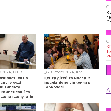
К
г
Co
KR
Те
Ук
 2024, 17:08
2 Лютого 2024, 16:25
позивається на
Центр дітей та молоді з
аду: у суді
інвалідністю відкрили в
ли виплату
Тернополі
А
 компенсації та
 допит депутатів