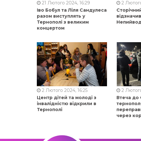
21 Лютого 2024, 16:29
2 Лютого
Іво Бобул та Ліля Сандулеса
Сторічни
разом виступлять у
відзначи
Тернополі з великим
Непийвод
концертом
2 Лютого 2024, 16:25
2 Лютого
Центр дітей та молоді з
Втеча до
інвалідністю відкрили в
тернопол
Тернополі
переправ
через ко