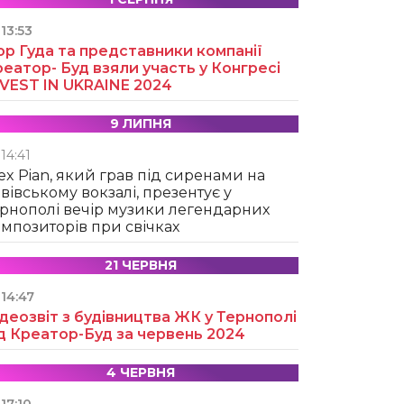
13:53
ор Гуда та представники компанії
еатор- Буд взяли участь у Конгресі
NVEST IN UKRAINE 2024
9 ЛИПНЯ
14:41
ex Pian, який грав під сиренами на
вівському вокзалі, презентує у
рнополі вечір музики легендарних
мпозиторів при свічках
21 ЧЕРВНЯ
14:47
деозвіт з будівництва ЖК у Тернополі
д Креатор-Буд за червень 2024
4 ЧЕРВНЯ