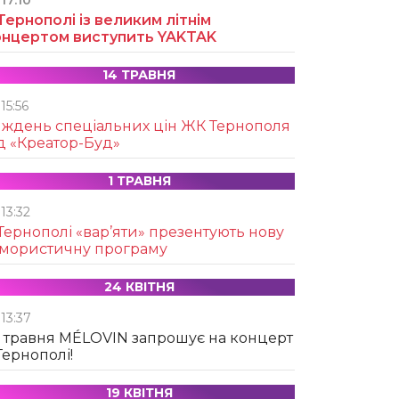
17:10
Тернополі із великим літнім
онцертом виступить YAKTAK
14 ТРАВНЯ
15:56
иждень спеціальних цін ЖК Тернополя
д «Креатор-Буд»
1 ТРАВНЯ
13:32
Тернополі «вар’яти» презентують нову
умористичну програму
24 КВІТНЯ
13:37
 травня MÉLOVIN запрошує на концерт
Тернополі!
19 КВІТНЯ