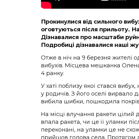
Прокинулися від сильного вибух
оговтуються після прильоту. Наш
Дізнавалися про масштаби руйн
Подробиці дізнавалися наші жу
Отже в ніч на 9 березня жителі о
вибухів. Місцева мешканка Олен
4 ранку.
У хаті поблизу якої стався вибух,
у родичів. З його оселі вирвало 
вибила шибки, пошкодила покрів
На місці влучання ракети цілий 
впала ракета, чи це її уламки пі
переконані, на уламки це не схож
прийшов голова села. Протягом 