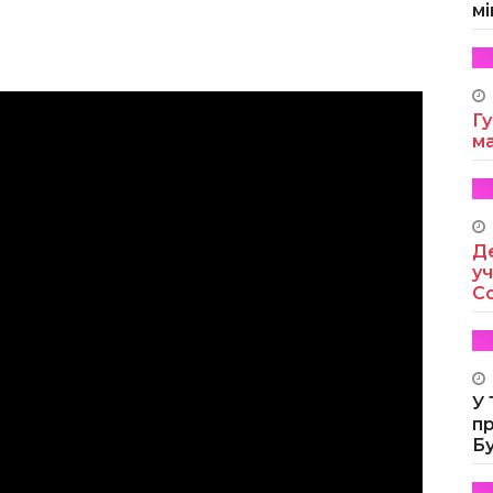
мі
Гу
м
Де
уч
Co
У
п
Б