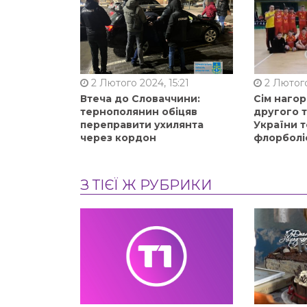
2 Лютого 2024, 15:21
2 Лютого
Втеча до Словаччини:
Сім нагор
тернополянин обіцяв
другого 
переправити ухилянта
України т
через кордон
флорболі
З ТІЄЇ Ж РУБРИКИ