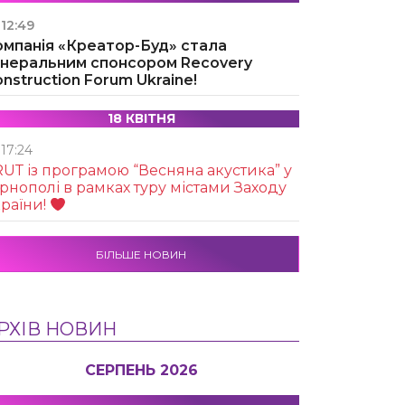
12:49
омпанія «Креатор-Буд» стала
енеральним спонсором Recovery
nstruction Forum Ukraine!
18 КВІТНЯ
17:24
UТ із програмою “Весняна акустика” у
рнополі в рамках туру містами Заходу
раїни!
БІЛЬШЕ НОВИН
РХІВ НОВИН
СЕРПЕНЬ 2026