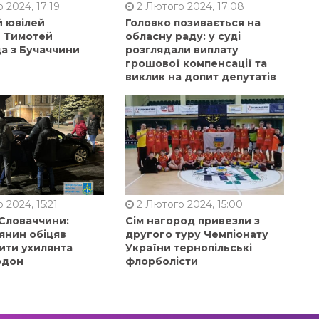
 2024, 17:19
2 Лютого 2024, 17:08
й ювілей
Головко позивається на
в Тимотей
обласну раду: у суді
а з Бучаччини
розглядали виплату
грошової компенсації та
виклик на допит депутатів
 2024, 15:21
2 Лютого 2024, 15:00
 Словаччини:
Сім нагород привезли з
янин обіцяв
другого туру Чемпіонату
ити ухилянта
України тернопільські
рдон
флорболісти