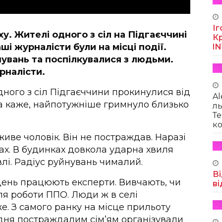
Іг
у. Жителі одного з сіл на Підгаєччині
Кр
і журналісти були на місці події.
I
увань та поспілкувалися з людьми.
рналісти.
дного з сіл Підгаєччини прокинулися від
Al
а каже, найпотужніше гримнуло близько
ль
Те
ко
 живе чоловік. Він не постраждав. Наразі
дах. В будинках довкола ударна хвиля
лі. Радіус руйнувань чималий.
Ві
день працюють експерти. Вивчають, чи
ві
сля роботи ППО. Люди ж в селі
е. З самого ранку на місце прильоту
дня постраждалим сім’ям організували