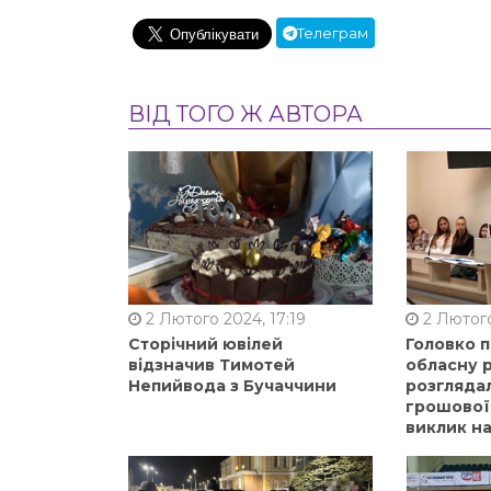
Телеграм
ВІД ТОГО Ж АВТОРА
2 Лютого 2024, 17:19
2 Лютого
Сторічний ювілей
Головко 
відзначив Тимотей
обласну р
Непийвода з Бучаччини
розгляда
грошової
виклик на