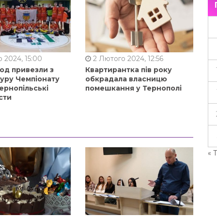
 2024, 15:00
2 Лютого 2024, 12:56
од привезли з
Квартирантка пів року
туру Чемпіонату
обкрадала власницю
ернопільські
помешкання у Тернополі
сти
« 