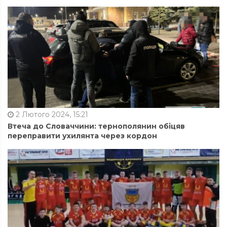
2 Лютого 2024, 15:21
Втеча до Словаччини: тернополянин обіцяв
переправити ухилянта через кордон