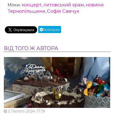
концерт
литовський храм
новини
Мітки:
,
,
Тернопільщини
Софія Савчук
,
Телеграм
ВІД ТОГО Ж АВТОРА
2 Лютого 2024, 17:19