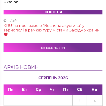
Ukraine!
18 КВІТНЯ
17:24
KRUТ із програмою “Весняна акустика” у
Тернополі в рамках туру містами Заходу України!
БІЛЬШЕ НОВИН
АРХІВ НОВИН
СЕРПЕНЬ 2026
Пн
Вт
Ср
Чт
Пт
Сб
Нд
1
2