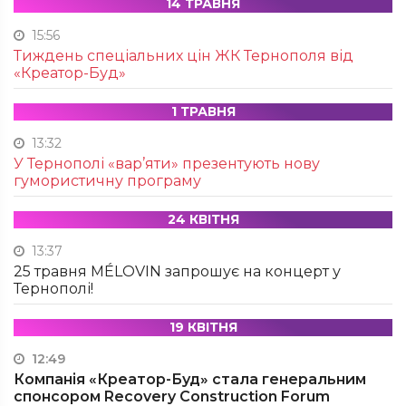
14 ТРАВНЯ
15:56
Тиждень спеціальних цін ЖК Тернополя від
«Креатор-Буд»
1 ТРАВНЯ
13:32
У Тернополі «вар’яти» презентують нову
гумористичну програму
24 КВІТНЯ
13:37
25 травня MÉLOVIN запрошує на концерт у
Тернополі!
19 КВІТНЯ
12:49
Компанія «Креатор-Буд» стала генеральним
спонсором Recovery Construction Forum