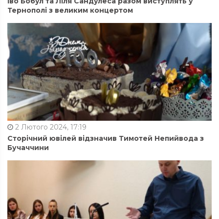
Іво Бобул та Ліля Сандулеса разом виступлять у
Тернополі з великим концертом
2 Лютого 2024, 17:19
Сторічний ювілей відзначив Тимотей Непийвода з
Бучаччини