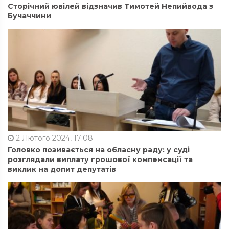
Сторічний ювілей відзначив Тимотей Непийвода з
Бучаччини
2 Лютого 2024, 17:08
Головко позивається на обласну раду: у суді
розглядали виплату грошової компенсації та
виклик на допит депутатів