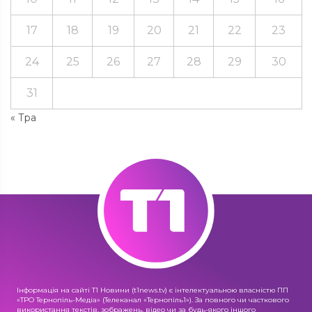
17
18
19
20
21
22
23
24
25
26
27
28
29
30
31
« Тра
Інформація на сайті Т1 Новини (t1news.tv) є інтелектуальною власністю ПП
«ТРО Тернопіль-Медіа» (Телеканал «Тернопіль1»). За повного чи часткового
використання текстів, зображень, відео чи за будь-якого іншого