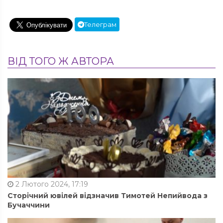
Телеграм
ВІД ТОГО Ж АВТОРА
2 Лютого 2024, 17:19
Сторічний ювілей відзначив Тимотей Непийвода з
Бучаччини