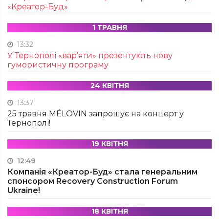
«Креатор-Буд»
1 ТРАВНЯ
13:32
У Тернополі «вар’яти» презентують нову
гумористичну програму
24 КВІТНЯ
13:37
25 травня MÉLOVIN запрошує на концерт у
Тернополі!
19 КВІТНЯ
12:49
Компанія «Креатор-Буд» стала генеральним
спонсором Recovery Construction Forum
Ukraine!
18 КВІТНЯ