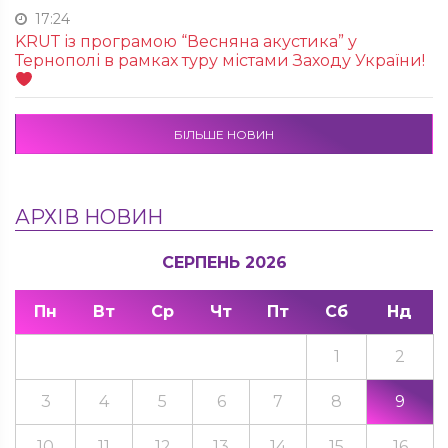
17:24
KRUТ із програмою “Весняна акустика” у
Тернополі в рамках туру містами Заходу України!
БІЛЬШЕ НОВИН
АРХІВ НОВИН
СЕРПЕНЬ 2026
Пн
Вт
Ср
Чт
Пт
Сб
Нд
1
2
3
4
5
6
7
8
9
10
11
12
13
14
15
16