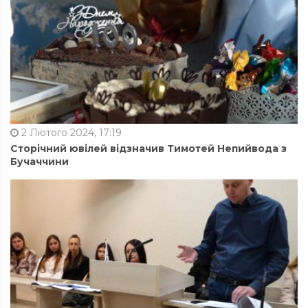
2 Лютого 2024, 17:19
Сторічний ювілей відзначив Тимотей Непийвода з
Бучаччини