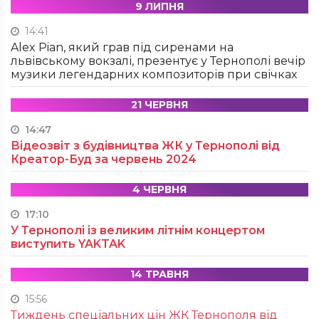
9 ЛИПНЯ
14:41
Alex Pian, який грав під сиренами на
львівському вокзалі, презентує у Тернополі вечір
музики легендарних композиторів при свічках
21 ЧЕРВНЯ
14:47
Відеозвіт з будівництва ЖК у Тернополі від
Креатор-Буд за червень 2024
4 ЧЕРВНЯ
17:10
У Тернополі із великим літнім концертом
виступить YAKTAK
14 ТРАВНЯ
15:56
Тиждень спеціальних цін ЖК Тернополя від