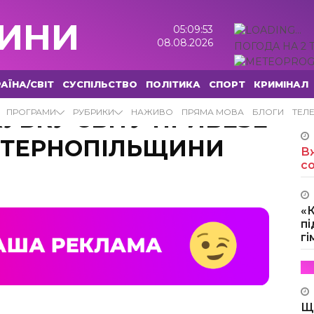
ИНИ
05:09:54
08.08.2026
ПОГОДА НА 2 
АЇНА/СВІТ
СУСПІЛЬСТВО
ПОЛІТИКА
СПОРТ
КРИМІНАЛ
КУБКУ СВІТУ ПРИВЕЗЕ
ПРОГРАМИ
РУБРИКИ
НАЖИВО
ПРЯМА МОВА
БЛОГИ
ТЕЛ
З ТЕРНОПІЛЬЩИНИ
Вж
с
«
пі
г
Щ