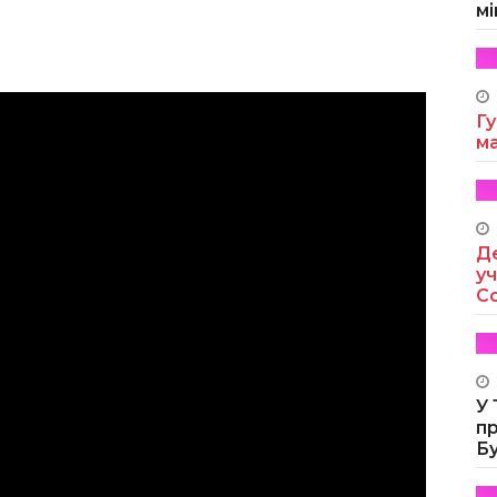
мі
Гу
м
Де
уч
Co
У
п
Б