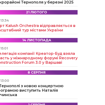
крорайоні Тернополя у березні 2025
21 ЛЮТОГО
13:34
рт Kalush Orchestra відправляється в
асштабний тур містами України
14 ЛИСТОПАДА
15:01
легація компанії Креатор-Буд взяла
асть у міжнародному форумі Recovery
nstruction Forum 3.0 у Варшаві
8 СЕРПНЯ
13:00
 Тернополі з новою концертною
рограмою виступить Наталія
учинська
1 СЕРПНЯ