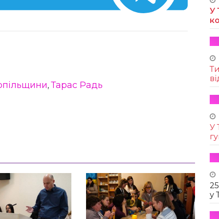
У 
к
Т
ві
опільщини
Тарас Радь
,
У 
г
25
у 