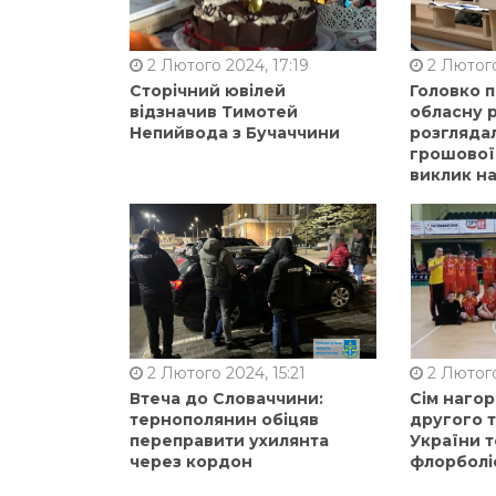
2 Лютого 2024, 17:19
2 Лютого
Сторічний ювілей
Головко 
відзначив Тимотей
обласну р
Непийвода з Бучаччини
розгляда
грошової
виклик на
2 Лютого 2024, 15:21
2 Лютого
Втеча до Словаччини:
Сім нагор
тернополянин обіцяв
другого 
переправити ухилянта
України т
через кордон
флорболі