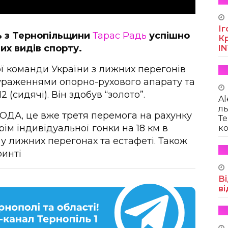
Іг
ць з Тернопільщини
Тарас Радь
успішно
Кр
их видів спорту.
I
ої команди України з лижних перегонів
 ураженнями опорно-рухового апарату та
 (сидячі). Він здобув “золото”.
Al
ль
ОДА, це вже третя перемога на рахунку
Те
рім індивідуальної гонки на 18 км в
ко
 у лижних перегонах та естафеті. Також
ринті
Ві
ві