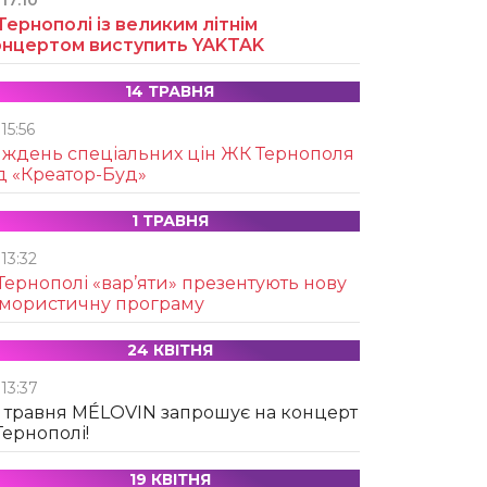
17:10
Тернополі із великим літнім
онцертом виступить YAKTAK
14 ТРАВНЯ
15:56
иждень спеціальних цін ЖК Тернополя
д «Креатор-Буд»
1 ТРАВНЯ
13:32
Тернополі «вар’яти» презентують нову
умористичну програму
24 КВІТНЯ
13:37
 травня MÉLOVIN запрошує на концерт
Тернополі!
19 КВІТНЯ