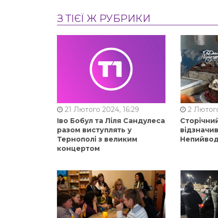
З ТІЄЇ Ж РУБРИКИ
21 Лютого 2024, 16:29
2 Лютого
Іво Бобул та Ліля Сандулеса
Сторічни
разом виступлять у
відзначи
Тернополі з великим
Непийвод
концертом