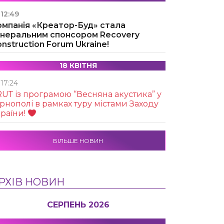
12:49
омпанія «Креатор-Буд» стала
енеральним спонсором Recovery
nstruction Forum Ukraine!
18 КВІТНЯ
17:24
UТ із програмою “Весняна акустика” у
рнополі в рамках туру містами Заходу
раїни!
БІЛЬШЕ НОВИН
РХІВ НОВИН
СЕРПЕНЬ 2026