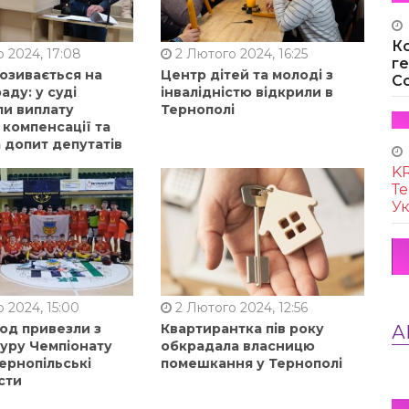
К
 2024, 17:08
2 Лютого 2024, 16:25
г
позивається на
Центр дітей та молоді з
Co
аду: у суді
інвалідністю відкрили в
ли виплату
Тернополі
 компенсації та
 допит депутатів
KR
Те
Ук
 2024, 15:00
2 Лютого 2024, 12:56
од привезли з
Квартирантка пів року
А
туру Чемпіонату
обкрадала власницю
ернопільські
помешкання у Тернополі
сти