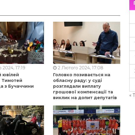
 2024, 17:19
2 Лютого 2024, 17:08
й ювілей
Головко позивається на
в Тимотей
обласну раду: у суді
а з Бучаччини
розглядали виплату
грошової компенсації та
« 
виклик на допит депутатів