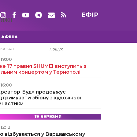
ЕФІР
ТИЖНІ
АФІША
15 ТРАВНЯ
ЕКАНАЛ
19:00
е 17 травня SHUMEI виступить з
ольним концертом у Тернополі
16:00
Креатор-Буд» продовжує
дтримувати збірну з художньої
імнастики
19 БЕРЕЗНЯ
12:12
о відбувається у Варшавському