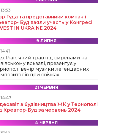
13:53
ор Гуда та представники компанії
еатор- Буд взяли участь у Конгресі
NVEST IN UKRAINE 2024
9 ЛИПНЯ
14:41
ex Pian, який грав під сиренами на
вівському вокзалі, презентує у
рнополі вечір музики легендарних
мпозиторів при свічках
21 ЧЕРВНЯ
14:47
деозвіт з будівництва ЖК у Тернополі
д Креатор-Буд за червень 2024
4 ЧЕРВНЯ