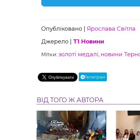
Опубліковано |
Ярослава Світла
Джерело |
Т1 Новини
золоті медалі
новини Терн
Мітки:
,
Телеграм
ВІД ТОГО Ж АВТОРА