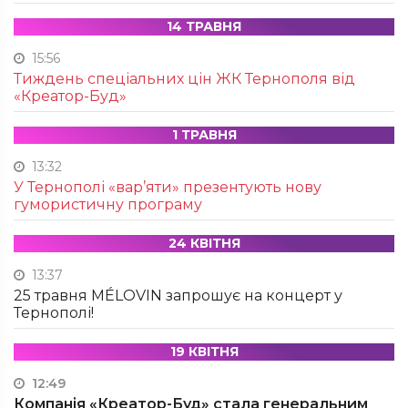
14 ТРАВНЯ
15:56
Тиждень спеціальних цін ЖК Тернополя від
«Креатор-Буд»
1 ТРАВНЯ
13:32
У Тернополі «вар’яти» презентують нову
гумористичну програму
24 КВІТНЯ
13:37
25 травня MÉLOVIN запрошує на концерт у
Тернополі!
19 КВІТНЯ
12:49
Компанія «Креатор-Буд» стала генеральним