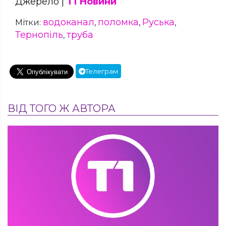
Джерело |
Т1 Новини
водоканал
поломка
Руська
Мітки:
,
,
,
Тернопіль
труба
,
Телеграм
ВІД ТОГО Ж АВТОРА