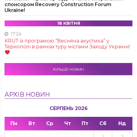
спонсором Recovery Construction Forum
Ukraine!
18 КВІТНЯ
17:24
KRUТ із програмою “Весняна акустика” у
Тернополі в рамках туру містами Заходу України!
БІЛЬШЕ НОВИН
АРХІВ НОВИН
СЕРПЕНЬ 2026
Пн
Вт
Ср
Чт
Пт
Сб
Нд