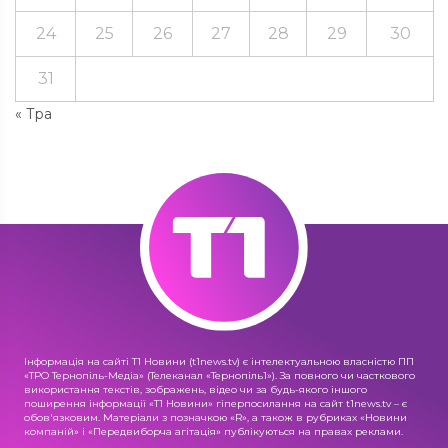
24
25
26
27
28
29
30
31
« Тра
Інформація на сайті Т1 Новини (t1news.tv) є інтелектуальною власністю ПП
«ТРО Тернопіль-Медіа» (Телеканал «Тернопіль1»). За повного чи часткового
використання текстів, зображень, відео чи за будь-якого іншого
поширення інформації «Т1 Новини» гіперпосилання на сайт t1news.tv – є
обов'язковим. Матеріали з позначкою «R», а також в рубриках «Новини
компаній» і «Передвиборча агітація» публікуються на правах реклами.