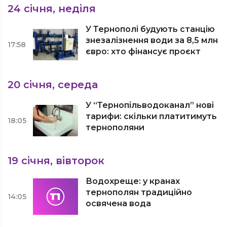
24 січня, неділя
У Тернополі будують станцію
знезалізнення води за 8,5 млн
17:58
євро: хто фінансує проєкт
20 січня, середа
У “Тернопільводоканал” нові
тарифи: скільки платитимуть
18:05
тернополяни
19 січня, вівторок
Водохреще: у кранах
тернополян традиційно
14:05
освячена вода