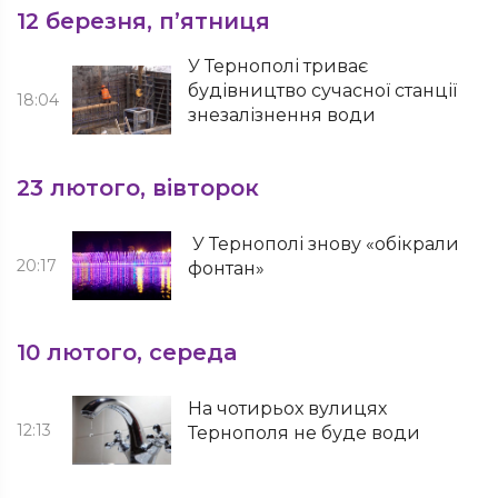
12 березня, п’ятниця
У Тернополі триває
будівництво сучасної станції
18:04
знезалізнення води
23 лютого, вівторок
У Тернополі знову «обікрали
20:17
фонтан»
10 лютого, середа
На чотирьох вулицях
12:13
Тернополя не буде води