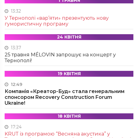
1 ТРАВНЯ
13:32
У Тернополі «вар’яти» презентують нову
гумористичну програму
24 КВІТНЯ
13:37
25 травня MÉLOVIN запрошує на концерт у
Тернополі!
19 КВІТНЯ
12:49
Компанія «Креатор-Буд» стала генеральним
спонсором Recovery Construction Forum
Ukraine!
18 КВІТНЯ
17:24
KRUТ із програмою “Весняна акустика” у