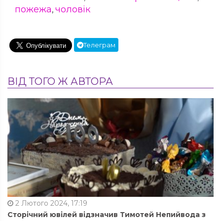
пожежа
чоловік
,
Телеграм
ВІД ТОГО Ж АВТОРА
2 Лютого 2024, 17:19
Сторічний ювілей відзначив Тимотей Непийвода з