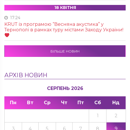
18 КВІТНЯ
17:24
KRUТ із програмою “Весняна акустика” у
Тернополі в рамках туру містами Заходу України!
БІЛЬШЕ НОВИН
АРХІВ НОВИН
СЕРПЕНЬ 2026
Пн
Вт
Ср
Чт
Пт
Сб
Нд
1
2
3
4
5
6
7
8
9