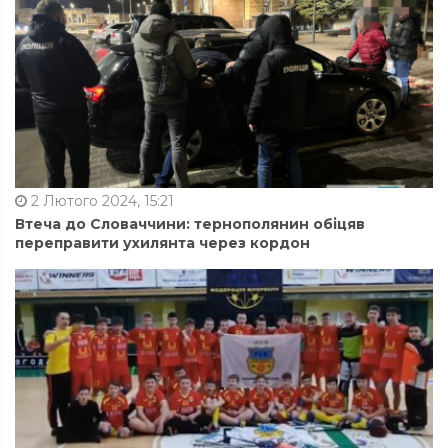
2 Лютого 2024, 15:21
Втеча до Словаччини: тернополянин обіцяв
переправити ухилянта через кордон