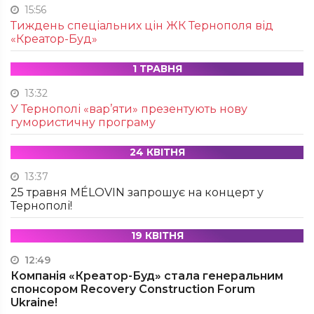
15:56
Тиждень спеціальних цін ЖК Тернополя від
«Креатор-Буд»
1 ТРАВНЯ
13:32
У Тернополі «вар’яти» презентують нову
гумористичну програму
24 КВІТНЯ
13:37
25 травня MÉLOVIN запрошує на концерт у
Тернополі!
19 КВІТНЯ
12:49
Компанія «Креатор-Буд» стала генеральним
спонсором Recovery Construction Forum
Ukraine!