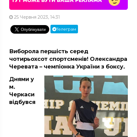
25 Червня 2023, 14:31
Телеграм
Виборола першість серед
чотирьохсот спортсменів! Олександра
Черевата – чемпіонка України з боксу.
Днями у
м.
Черкaси
відбувся