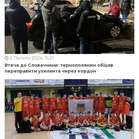
2 Лютого 2024, 15:21
Втеча до Словаччини: тернополянин обіцяв
переправити ухилянта через кордон