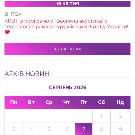
18 КВІТНЯ
17:24
KRUТ із програмою “Весняна акустика” у
Тернополі в рамках туру містами Заходу України!
БІЛЬШЕ НОВИН
АРХІВ НОВИН
СЕРПЕНЬ 2026
Пн
Вт
Ср
Чт
Пт
Сб
Нд
1
2
3
4
5
6
7
8
9