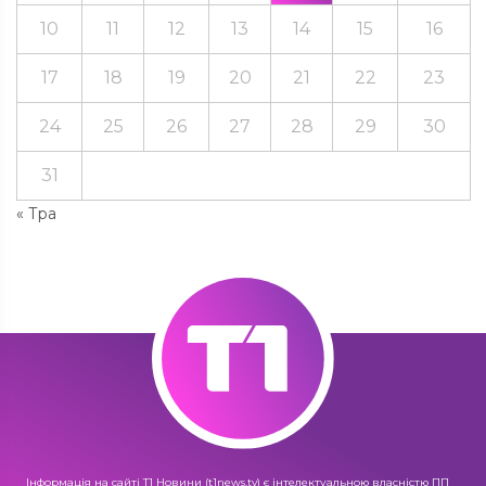
10
11
12
13
14
15
16
17
18
19
20
21
22
23
24
25
26
27
28
29
30
31
« Тра
Інформація на сайті Т1 Новини (t1news.tv) є інтелектуальною власністю ПП