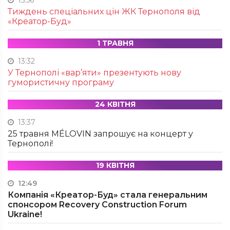
15:56
Тиждень спеціальних цін ЖК Тернополя від
«Креатор-Буд»
1 ТРАВНЯ
13:32
У Тернополі «вар’яти» презентують нову
гумористичну програму
24 КВІТНЯ
13:37
25 травня MÉLOVIN запрошує на концерт у
Тернополі!
19 КВІТНЯ
12:49
Компанія «Креатор-Буд» стала генеральним
спонсором Recovery Construction Forum
Ukraine!