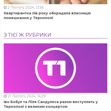
2 Лютого 2024, 12:56
Квартирантка пів року обкрадала власницю
помешкання у Тернополі
З ТІЄЇ Ж РУБРИКИ
21 Лютого 2024, 16:29
Іво Бобул та Ліля Сандулеса разом виступлять у
Тернополі з великим концертом