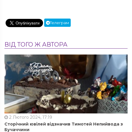
Телеграм
ВІД ТОГО Ж АВТОРА
2 Лютого 2024, 17:19
Сторічний ювілей відзначив Тимотей Непийвода з
Бучаччини