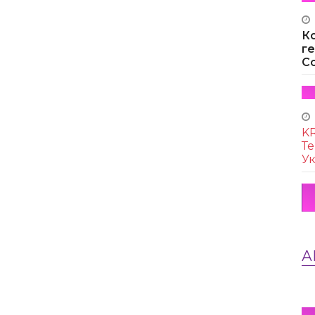
К
г
Co
KR
Те
Ук
А