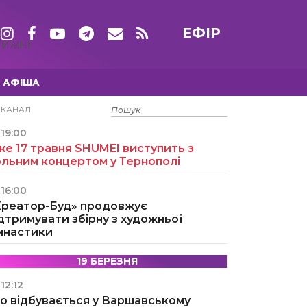
ЕФІР
ТИЖНІ
АФІША
15 ТРАВНЯ
ЕКАНАЛ
19:00
е 17 травня SHUMEI виступить з
ольним концертом у Тернополі
16:00
Креатор-Буд» продовжує
дтримувати збірну з художньої
імнастики
19 БЕРЕЗНЯ
12:12
о відбувається у Варшавському