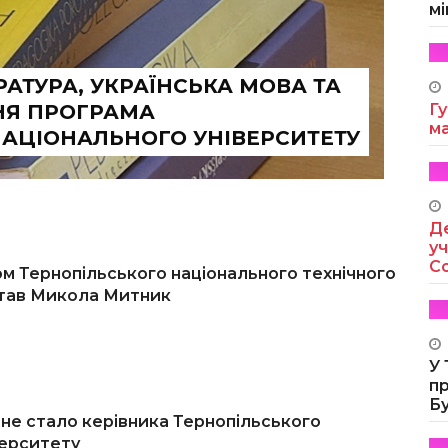
мі
РАТУРА, УКРАЇНСЬКА МОВА ТА
ТНЯ ПРОГРАМА
Гу
м
НАЦІОНАЛЬНОГО УНІВЕРСИТЕТУ
Де
уч
Co
м Тернопільського національного технічного
став Микола Митник
У
п
Б
не стало керівника Тернопільського
верситету