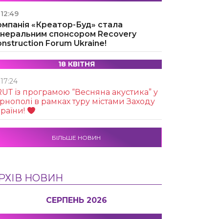
12:49
омпанія «Креатор-Буд» стала
енеральним спонсором Recovery
nstruction Forum Ukraine!
18 КВІТНЯ
17:24
UТ із програмою “Весняна акустика” у
рнополі в рамках туру містами Заходу
раїни!
БІЛЬШЕ НОВИН
РХІВ НОВИН
СЕРПЕНЬ 2026