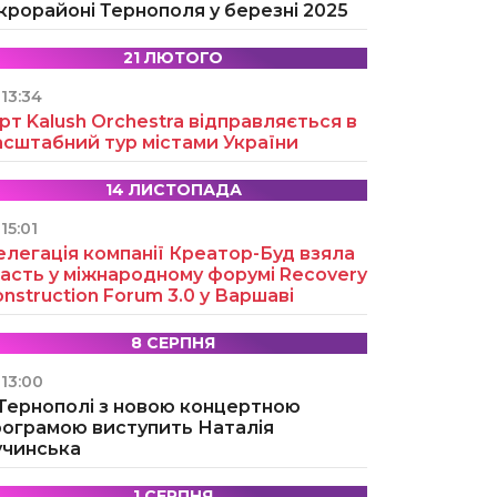
крорайоні Тернополя у березні 2025
21 ЛЮТОГО
13:34
рт Kalush Orchestra відправляється в
асштабний тур містами України
14 ЛИСТОПАДА
15:01
легація компанії Креатор-Буд взяла
асть у міжнародному форумі Recovery
nstruction Forum 3.0 у Варшаві
8 СЕРПНЯ
13:00
 Тернополі з новою концертною
рограмою виступить Наталія
учинська
1 СЕРПНЯ