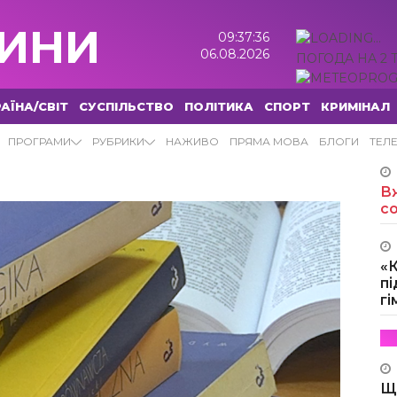
ИНИ
09:37:37
06.08.2026
ПОГОДА НА 2 
АЇНА/СВІТ
СУСПІЛЬСТВО
ПОЛІТИКА
СПОРТ
КРИМІНАЛ
ИНИ
ПРОГРАМИ
РУБРИКИ
НАЖИВО
ПРЯМА МОВА
БЛОГИ
ТЕЛ
Вж
с
«
пі
г
Щ