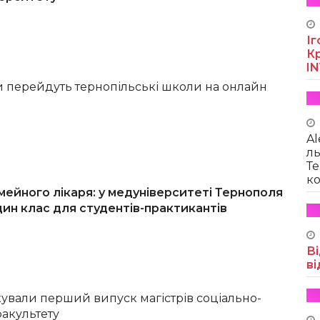
Іг
Кр
I
чи перейдуть тернопільські школи на онлайн
Al
ль
Те
ко
мейного лікаря: у медуніверситеті Тернополя
ин клас для студентів-практикантів
Ві
ві
кували перший випуск магістрів соціально-
факультету