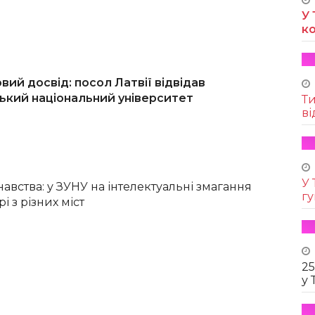
У 
к
вий досвід: посол Латвії відвідав
ький національний університет
Т
ві
У 
навства: у ЗУНУ на інтелектуальні змагання
г
і з різних міст
25
у 