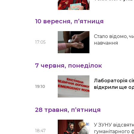
10 вересня, п’ятниця
Стало відомо, 
17:05
навчання
7 червня, понеділок
Лабораторія сі
19:10
відкрили ще од
28 травня, п’ятниця
У ЗУНУ відсвят
18:47
гуманітарного 