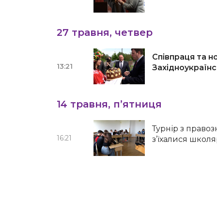
27 травня, четвер
Співпраця та но
13:21
Західноукраїнс
14 травня, п’ятниця
Турнір з правоз
16:21
з’їхалися школяр