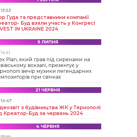
13:53
ор Гуда та представники компанії
еатор- Буд взяли участь у Конгресі
NVEST IN UKRAINE 2024
9 ЛИПНЯ
14:41
ex Pian, який грав під сиренами на
вівському вокзалі, презентує у
рнополі вечір музики легендарних
мпозиторів при свічках
21 ЧЕРВНЯ
14:47
деозвіт з будівництва ЖК у Тернополі
д Креатор-Буд за червень 2024
4 ЧЕРВНЯ