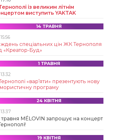
17:10
Тернополі із великим літнім
онцертом виступить YAKTAK
14 ТРАВНЯ
15:56
иждень спеціальних цін ЖК Тернополя
д «Креатор-Буд»
1 ТРАВНЯ
13:32
Тернополі «вар’яти» презентують нову
умористичну програму
24 КВІТНЯ
13:37
 травня MÉLOVIN запрошує на концерт
Тернополі!
19 КВІТНЯ