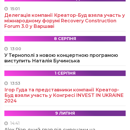
15:01
Делегація компанії Креатор-Буд взяла участь у
міжнародному форумі Recovery Construction
Forum 3.0 у Варшаві
8 СЕРПНЯ
13:00
У Тернополі з новою концертною програмою
виступить Наталія Бучинська
1 СЕРПНЯ
13:53
Ігор Гуда та представники компанії Креатор-
Буд взяли участь у Конгресі INVEST IN UKRAINE
2024
9 ЛИПНЯ
14:41
Alex Pian, який грав під сиренами на