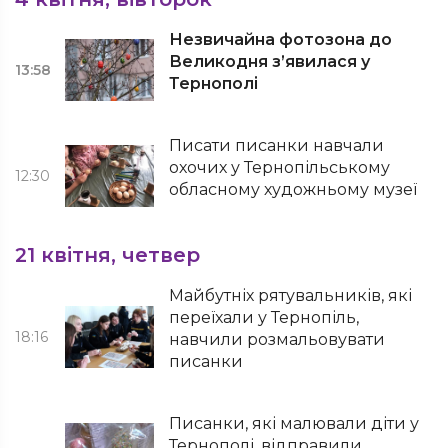
Незвичайна фотозона до
Великодня з’явилася у
13:58
Тернополі
Писати писанки навчали
охочих у Тернопільському
12:30
обласному художньому музеї
21 квітня, четвер
Майбутніх рятувальників, які
переїхали у Тернопіль,
18:16
навчили розмальовувати
писанки
Писанки, які малювали діти у
Тернополі, відправили