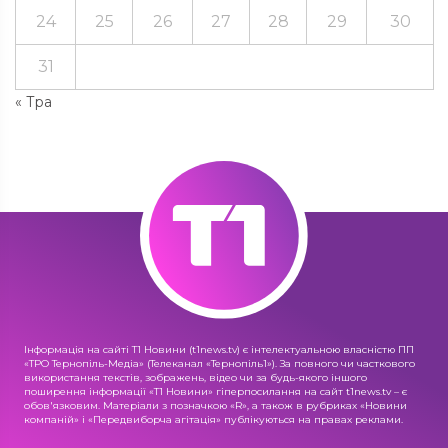
24
25
26
27
28
29
30
31
« Тра
Інформація на сайті Т1 Новини (t1news.tv) є інтелектуальною власністю ПП
«ТРО Тернопіль-Медіа» (Телеканал «Тернопіль1»). За повного чи часткового
використання текстів, зображень, відео чи за будь-якого іншого
поширення інформації «Т1 Новини» гіперпосилання на сайт t1news.tv – є
обов'язковим. Матеріали з позначкою «R», а також в рубриках «Новини
компаній» і «Передвиборча агітація» публікуються на правах реклами.