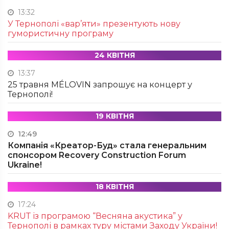
13:32
У Тернополі «вар’яти» презентують нову
гумористичну програму
24 КВІТНЯ
13:37
25 травня MÉLOVIN запрошує на концерт у
Тернополі!
19 КВІТНЯ
12:49
Компанія «Креатор-Буд» стала генеральним
спонсором Recovery Construction Forum
Ukraine!
18 КВІТНЯ
17:24
KRUТ із програмою “Весняна акустика” у
Тернополі в рамках туру містами Заходу України!