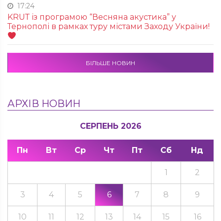
17:24
KRUТ із програмою “Весняна акустика” у
Тернополі в рамках туру містами Заходу України!
БІЛЬШЕ НОВИН
АРХІВ НОВИН
СЕРПЕНЬ 2026
Пн
Вт
Ср
Чт
Пт
Сб
Нд
1
2
3
4
5
6
7
8
9
10
11
12
13
14
15
16