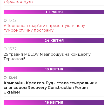
«Креатор-Буд»
1 ТРАВНЯ
13:32
У Тернополі «вар’яти» презентують нову
гумористичну програму
24 КВІТНЯ
13:37
25 травня MÉLOVIN запрошує на концерт у
Тернополі!
19 КВІТНЯ
12:49
Компанія «Креатор-Буд» стала генеральним
спонсором Recovery Construction Forum
Ukraine!
18 КВІТНЯ