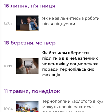
16 липня, п’ятниця
Як не звільнитись з роботи
12:07
після відпустки
18 березня, четвер
Як батькам вберегти
підлітків від небезпечних
челенджів у соцмережах:
18:17
поради тернопільських
фахівців
11 травня, понеділок
Тернополяни «золотого віку»
можуть поспілкуватися з
16:04