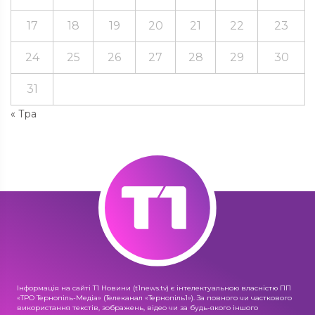
17
18
19
20
21
22
23
24
25
26
27
28
29
30
31
« Тра
Інформація на сайті Т1 Новини (t1news.tv) є інтелектуальною власністю ПП
«ТРО Тернопіль-Медіа» (Телеканал «Тернопіль1»). За повного чи часткового
використання текстів, зображень, відео чи за будь-якого іншого